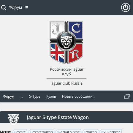
Форум
ойти
или
заре
Российский Jaguar
гист
Клуб
Jaguar Club Russia
рир
Форум
...
S-Type
Кузов
Новые сообщения
оват
ься
Jaguar S-type Estate Wagon
Метки:
estate
estate wagon
jaguar s-type
wagon
универсал