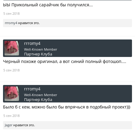
ЫЫ Прикольный сарайчик бы получился...
5 сен 2018
rrromy4
нравится это.
rrromy4
Well-Known Member
Партнер Клуба
Черный похоже оригинал, а вот синий полный фотошоп....
5 сен 2018
rrromy4
Well-Known Member
Партнер Клуба
Было б с кем, можно было бы впрячься в подобный проект)))
5 сен 2018
Jager
нравится это.