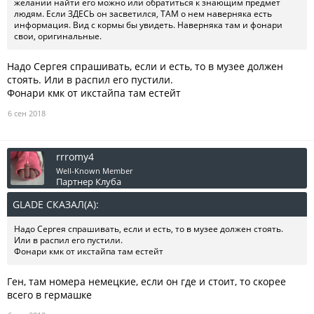
желании найти его можно или обратиться к знающим предмет
людям. Если ЗДЕСЬ он засветился, ТАМ о нем наверняка есть
информация. Вид с кормы бы увидеть. Наверняка там и фонари
свои, оригинальные.
Надо Сергея спрашивать, если и есть, то в музее должен
стоять. Или в распил его пустили.
Фонари кмк от икстайпа там естейт
6 сен 2018
rrromy4
Well-Known Member
Партнер Клуба
GLADE СКАЗАЛ(А):
↑
Надо Сергея спрашивать, если и есть, то в музее должен стоять.
Или в распил его пустили.
Фонари кмк от икстайпа там естейт
Ген, там номера немецкие, если он где и стоит, то скорее
всего в гермашке