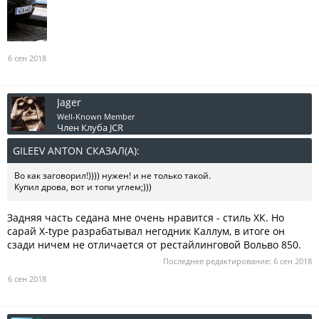
6 сен 2018
Jager
Well-Known Member
Член Клуба JCR
GILEEV ANTON СКАЗАЛ(А):
↑
Во как заговорил!)))) нужен! и не только такой.
Купил дрова, вот и топи углем;)))
Задняя часть седана мне очень нравится - стиль ХК. Но
сарай X-type разрабатывал негодник Каллум, в итоге он
сзади ничем не отличается от рестайлинговой Вольво 850.
Последнее редактирование:
6 сен 2018
6 сен 2018