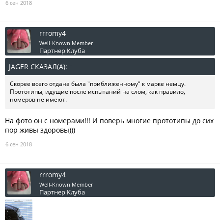
6 сен 2018
rrromy4
Well-Known Member
Партнер Клуба
JAGER СКАЗАЛ(А):
↑
Скорее всего отдана была "приближенному" к марке немцу.
Прототипы, идущие после испытаний на слом, как правило,
номеров не имеют.
На фото он с номерами!!! И поверь многие прототипы до сих
пор живы здоровы)))
6 сен 2018
rrromy4
Well-Known Member
Партнер Клуба