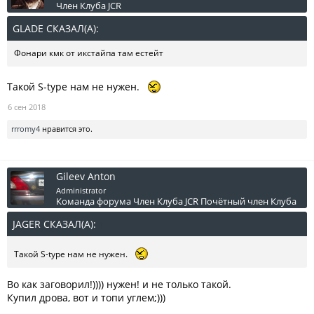
Член Клуба JCR
GLADE СКАЗАЛ(А):
↑
Фонари кмк от икстайпа там естейт
Такой S-type нам не нужен.
6 сен 2018
rrromy4
нравится это.
Gileev Anton
Administrator
Команда форума
Член Клуба JCR
Почётный член Клуба
JAGER СКАЗАЛ(А):
↑
Такой S-type нам не нужен.
Во как заговорил!)))) нужен! и не только такой.
Купил дрова, вот и топи углем;)))