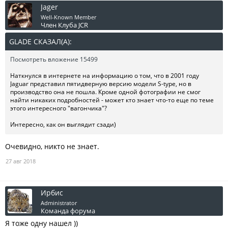
Jager
Well-Known Member
Член Клуба JCR
GLADE СКАЗАЛ(А):
↑
Посмотреть вложение 15499
Наткнулся в интернете на информацию о том, что в 2001 году
Jaguar представил пятидверную версию модели S-type, но в
производство она не пошла. Кроме одной фотографии не смог
найти никаких подробностей - может кто знает что-то еще по теме
этого интересного "вагончика"?
Интересно, как он выглядит сзади)
Очевидно, никто не знает.
27 авг 2018
Ирбис
Administrator
Команда форума
Я тоже одну нашел ))