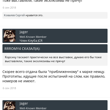
тоже выставляли, такие эксклюзивы не прячут
6 сен 2018
Ковалев Сергей
нравится это.
Jager
Well-Known Member
Член Клуба JCR
RRROMY4 СКАЗАЛ(А):
↑
Корсику таскают практически на все выставки, думаю его бы тоже
выставляли, такие эксклюзивы не прячут
Скорее всего отдана была "приближенному" к марке немцу.
Прототипы, идущие после испытаний на слом, как правило,
номеров не имеют.
6 сен 2018
Jager
Well-Known Member