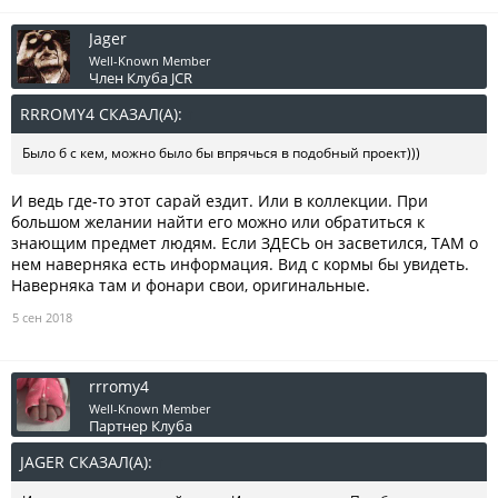
Jager
Well-Known Member
Член Клуба JCR
RRROMY4 СКАЗАЛ(А):
↑
Было б с кем, можно было бы впрячься в подобный проект)))
И ведь где-то этот сарай ездит. Или в коллекции. При
большом желании найти его можно или обратиться к
знающим предмет людям. Если ЗДЕСЬ он засветился, ТАМ о
нем наверняка есть информация. Вид с кормы бы увидеть.
Наверняка там и фонари свои, оригинальные.
5 сен 2018
rrromy4
Well-Known Member
Партнер Клуба
JAGER СКАЗАЛ(А):
↑