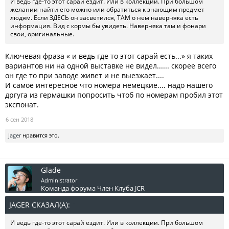
И ведь где-то этот сарай ездит. Или в коллекции. При большом
желании найти его можно или обратиться к знающим предмет
людям. Если ЗДЕСЬ он засветился, ТАМ о нем наверняка есть
информация. Вид с кормы бы увидеть. Наверняка там и фонари
свои, оригинальные.
Ключевая фраза « и ведь где то этот сарай есть...» я таких
вариантов ни на одной выставке не видел...... скорее всего
он где то при заводе живет и не выезжает....
И самое интересное что номера немецкие.... надо нашего
дргуга из гермашки попросить чтоб по номерам пробил этот
экспонат.
6 сен 2018
Jager
нравится это.
Glade
Administrator
Команда форума
Член Клуба JCR
JAGER СКАЗАЛ(А):
↑
И ведь где-то этот сарай ездит. Или в коллекции. При большом