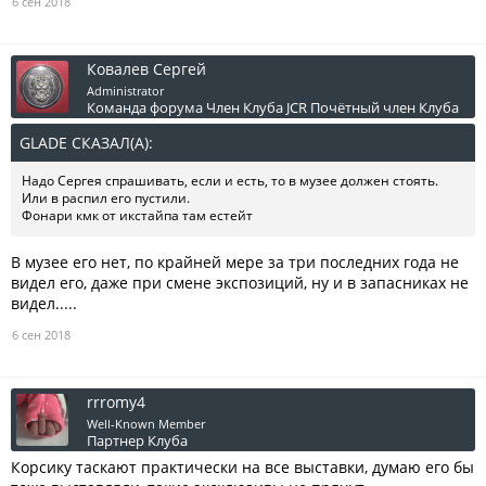
6 сен 2018
Ковалев Сергей
Administrator
Команда форума
Член Клуба JCR
Почётный член Клуба
GLADE СКАЗАЛ(А):
↑
Надо Сергея спрашивать, если и есть, то в музее должен стоять.
Или в распил его пустили.
Фонари кмк от икстайпа там естейт
В музее его нет, по крайней мере за три последних года не
видел его, даже при смене экспозиций, ну и в запасниках не
видел.....
6 сен 2018
rrromy4
Well-Known Member
Партнер Клуба
Корсику таскают практически на все выставки, думаю его бы