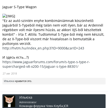
Jaguar S-Type Wagon
"Ez az autó szintén enyhe kombimániámnak köszönhető:
Jaguárból S-Typeból még talán nem volt ilyen, bár az Ardennél
régebben volt már ilyesmi húzás, az akkori XJS-ből készítettek
kombit" - írta
T. Attila.
Tudtommal S-Type-ból még nem készült,
de az X-Type-ból viszont már hivatalosan is bemutatták a
puttonyos verziót.
http://hvtm.hu/index_en.php3?ID=9000&carID=243
И здесь есть...?)
https://www.jaguarforums.com/forum/s-type-s-type-r-
supercharged-v8-x200-15/jaguar-s-type-88301/
27 авг 2018
Ильюха
нравится это.
Ильюха
Administrator
Команда форума
Член Клуба JCR