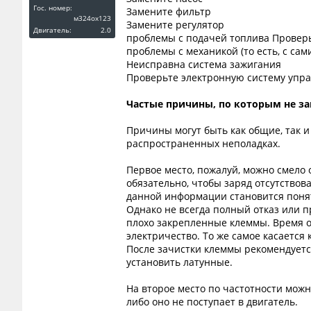
Гос. номер:
Замените фильтр
м324ох123
Замените регулятор
Двигатель:
2.0
проблемы с подачей топлива Провер
проблемы с механикой (то есть, с са
Неисправна система зажигания
Проверьте электронную систему упра
Частые причины, по которым не з
Причины могут быть как общие, так и
распространенных неполадках.
Первое место, пожалуй, можно смело 
обязательно, чтобы заряд отсутствов
данной информации становится понят
Однако не всегда полный отказ или п
плохо закрепленные клеммы. Время о
электричество. То же самое касается 
После зачистки клеммы рекомендуетс
установить латунные.
На второе место по частотности можн
либо оно не поступает в двигатель.