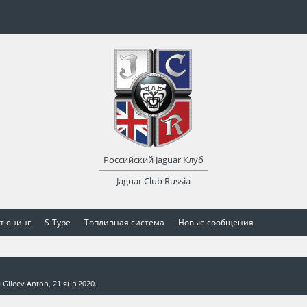
Российский Jaguar Клуб
Jaguar Club Russia
 тюнинг
S-Type
Топливная система
Новые сообщения
м
Gileev Anton
,
21 янв 2020
.