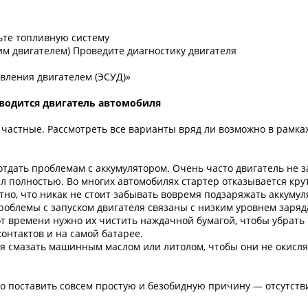
ьте топливную систему
мим двигателем) Проведите диагностику двигателя
вления двигателем (ЭСУД)»
аводится двигатель автомобиля
 частные. Рассмотреть все варианты вряд ли возможно в рамках
отдать проблемам с аккумулятором. Очень часто двигатель не з
ал полностью. Во многих автомобилях стартер отказывается крут
но, что никак не стоит забывать вовремя подзаряжать аккумул
роблемы с запуском двигателя связаны с низким уровнем заря
т времени нужно их чистить наждачной бумагой, чтобы убрать 
контактов и на самой батарее.
я смазать машинным маслом или литолом, чтобы они не окисля
о поставить совсем простую и безобидную причину — отсутствие