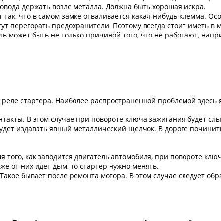
овода держать возле металла. Должна быть хорошая искра.
 так, что в самом замке отваливается какая-нибудь клемма. Осо
огут перегорать предохранители. Поэтому всегда стоит иметь в 
ь может быть не только причиной того, что не работают, напри
 реле стартера. Наиболее распространенной проблемой здесь 
контакты. В этом случае при повороте ключа зажигания будет с
 будет издавать явный металлический щелчок. В дороге починить
я того, как заводится двигатель автомобиля, при повороте клю
же от них идет дым, то стартер нужно менять.
акое бывает после ремонта мотора. В этом случае следует обра