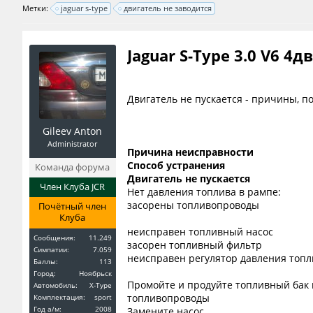
Метки:
jaguar s-type
двигатель не заводится
Jaguar S-Type 3.0 V6 4д
Двигатель не пускается - причины, п
Gileev Anton
Administrator
Причина неисправности
Способ устранения
Команда форума
Двигатель не пускается
Член Клуба JCR
Нет давления топлива в рампе:
засорены топливопроводы
Почётный член
Клуба
неисправен топливный насос
Сообщения:
11.249
засорен топливный фильтр
Симпатии:
7.059
неисправен регулятор давления топл
Баллы:
113
Город:
Ноябрьск
Промойте и продуйте топливный бак 
Автомобиль:
X-Type
топливопроводы
Комплектация:
sport
Год a/м:
2008
Замените насос