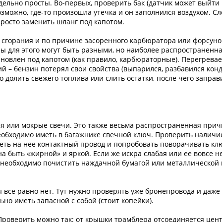
дельно просты. Во-первых, проверить бак (датчик может выйти 
зможно, где-то произошла утечка и он заполнился воздухом. Сл
росто заменить шланг под капотом.
 сгорания и по причине засоренного карбюратора или форсунок
 для этого могут быть разными, но наиболее распространенная
тановлен под капотом (как правило, карбюраторные). Перегрева
й – бензин потерял свои свойства (выпарился, разбавился конд
но долить свежего топлива или слить остатки, после чего запр
я или мокрые свечи. Это также весьма распространенная причи
еобходимо иметь в багажнике свечной ключ. Проверить наличи
деть на нее контактный провод и попробовать поворачивать клю
а быть «жирной» и яркой. Если же искра слабая или ее вовсе не
 необходимо почистить наждачной бумагой или металлической щ
ры все равно нет. Тут нужно проверять уже бронепровода и даже
но иметь запасной с собой (стоит копейки).
Проверить можно так: от крышки трамблера отсоединяется цент