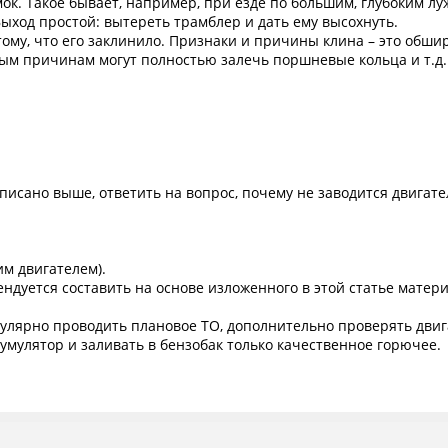
ок. Такое бывает, например, при езде по большим, глубоким луж
Выход простой: вытереть трамблер и дать ему высохнуть.
тому, что его заклинило. Признаки и причины клина – это обши
ным причинам могут полностью залечь поршневые кольца и т.д.
 написано выше, ответить на вопрос, почему не заводится двигат
им двигателем).
уется составить на основе изложенного в этой статье материа
гулярно проводить плановое ТО, дополнительно проверять дви
умулятор и заливать в бензобак только качественное горючее.