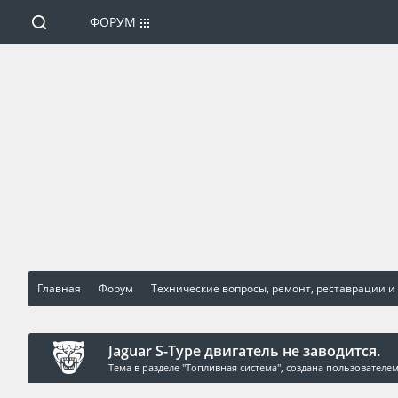
ФОРУМ
Главная
Форум
Технические вопросы, ремонт, реставрации и
Jaguar S-Type двигатель не заводится.
Тема в разделе "
Топливная система
", создана пользователе