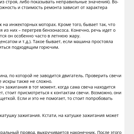
из строя, либо показывать неправильные значения). Во-
ожность и стоимость ремонта зависит от характера
 на инжекторных моторах. Кроме того, бывает так, что
 из них – перегрев бензонасоса. Конечно, речь идет о
ется он особенно часто в летнюю жару.
енсатом и т.д.). Такое бывает, если машина простояла
авиться подходящим горючим.
на, по которой не заводится двигатель. Проверить свечи
е искры также не сложно.
ч зажигания в тот момент, когда сама свеча находится
т, стоит присмотреться к контактам свечи. Возможно, они
еткой. Если и это не помогает, то стоит попробовать
 катушку зажигания. Кстати, на катушке зажигания может
ральный провод, выкручивается наконечник. После этого