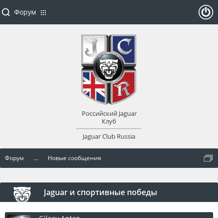
Форум
ойти
или
заре
Российский Jaguar
гист
Клуб
Jaguar Club Russia
рир
Форум
...
Новые сообщения
оват
ься
Jaguar и спортивные победы