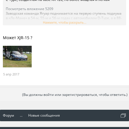
Посмотреть вложение 5209
Заводская команда Ягуар поднимается на первую ступень подиума
в «Ле-Мане» в 54-м, 55-м и 56-м годах с автомобилем D-Type, а в 88-
м и 90-м с автомобилями XJR-9 и XJR-12 соответственно.
Нажмите, чтобы раскрыть...
Может XJR-15 ?
5 апр 2017
(Вы должны войти или зарегистрироваться, чтобы ответить.)
Форум
...
Новые сообщения