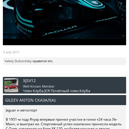
5 апр 2017
Valery Dubovitsky
нравится это.
XJSV12
Well-Known Member
Член Клуба JCR
Почётный член Клуба
GILEEV ANTON СКАЗАЛ(А):
↑
Jaguar и автоспорт
В 1951-м году Ягуар впервые принял участие в гонке «24 часа Ле-
Ман», и выиграл ее. Спортивный успех компании принесла модель
C-Type, созданная на базе XK 120, но более мощная и легкая