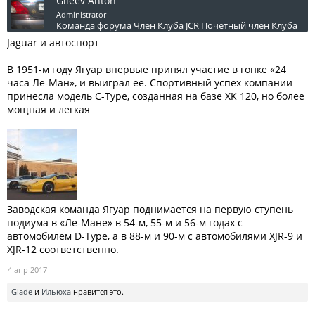
Gileev Anton
Administrator
Команда форума
Член Клуба JCR
Почётный член Клуба
Jaguar и автоспорт
В 1951-м году Ягуар впервые принял участие в гонке «24
часа Ле-Ман», и выиграл ее. Спортивный успех компании
принесла модель C-Type, созданная на базе XK 120, но более
мощная и легкая
Заводская команда Ягуар поднимается на первую ступень
подиума в «Ле-Мане» в 54-м, 55-м и 56-м годах с
автомобилем D-Type, а в 88-м и 90-м с автомобилями XJR-9 и
XJR-12 соответственно.
4 апр 2017
Glade
и
Ильюха
нравится это.