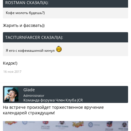
ROSTMAN СКАЗАЛ(А):
↑
Кофе молоть будешь?)
Жарить и фасовать))
TACITURNFARCER СКАЗАЛ(А):
↑
Я его с кофемашиной кинул
Кидок!)
16 ноя 2017
Glade
Administrator
Команда форума
Член Клуба JCR
На встрече произойдет торжественное вручение
календарей страждущим!