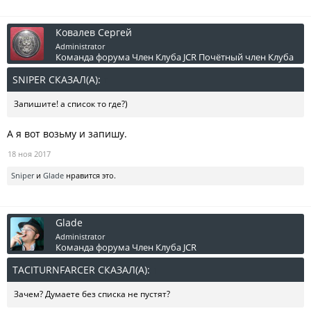
Ковалев Сергей
Administrator
Команда форума
Член Клуба JCR
Почётный член Клуба
SNIPER СКАЗАЛ(А):
↑
Запишите! а список то где?)
А я вот возьму и запишу.
18 ноя 2017
Sniper
и
Glade
нравится это.
Glade
Administrator
Команда форума
Член Клуба JCR
TACITURNFARCER СКАЗАЛ(А):
↑
Зачем? Думаете без списка не пустят?