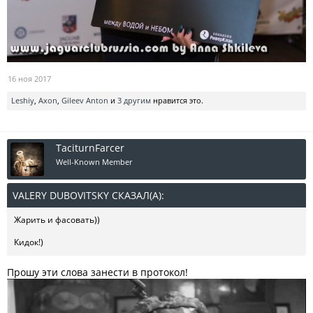
16 ноя 2017
Leshiy
,
Axon
,
Gileev Anton
и
3 другим
нравится это.
TaciturnFarcer
Well-Known Member
VALERY DUBOVITSKY СКАЗАЛ(А):
↑
Жарить и фасовать))
Кидок!)
Прошу эти слова занести в протокол!