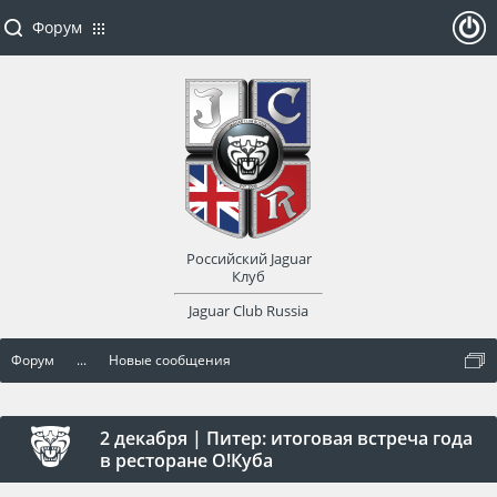
Форум
ойти
или
заре
Российский Jaguar
гист
Клуб
Jaguar Club Russia
рир
Форум
...
Новые сообщения
оват
ься
2 декабря | Питер: итоговая встреча года
в ресторане О!Куба