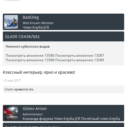
BadOleg
Well-Known Member
Член Клуба JCR
GLADE СКАЗАЛ(А):
↑
Немного кубинских видов
Посмотреть вложение 13586
Посмотреть вложение 13587
Посмотреть вложение 13588
Посмотреть вложение 13589
Классный интерьер, ярко и красиво!
15 ноя 2017
Glade
нравится это.
Gileev Anton
Administrator
Команда форума
Член Клуба JCR
Почётный член Клуба