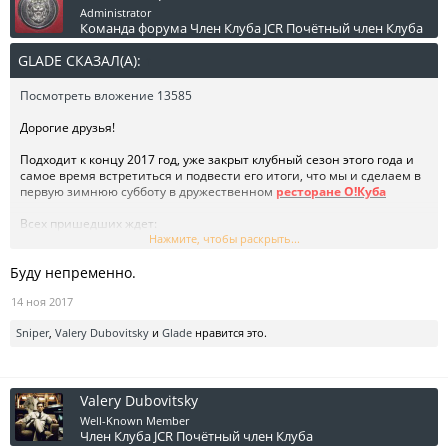
Administrator
Команда форума
Член Клуба JCR
Почётный член Клуба
GLADE СКАЗАЛ(А):
↑
Посмотреть вложение 13585
Дорогие друзья!
Подходит к концу 2017 год, уже закрыт клубный сезон этого года и
самое время встретиться и подвести его итоги, что мы и сделаем в
первую зимнюю субботу в дружественном
ресторане О!Куба
Всех пришедших ждет:
Нажмите, чтобы раскрыть...
атмосфера летнего кубинского вечера
презентация третьего выпуска клубного журнала The JAG
Буду непременно.
презентация клубного календаря на 2018 год
презентация календаря мероприятий клуба и рассказ о
14 ноя 2017
планах клуба на следующий год
призы от партнера клуба -
студии детейлинга ОБЛИК
Sniper
,
Valery Dubovitsky
и
Glade
нравится это.
38 сортов настоящего кубинского рома!
Записаться на мероприятие можно уже сейчас, количество мест
ограничено!
Valery Dubovitsky
Well-Known Member
ДАТА: 02.12.2017
Член Клуба JCR
Почётный член Клуба
ВРЕМЯ: 16.30