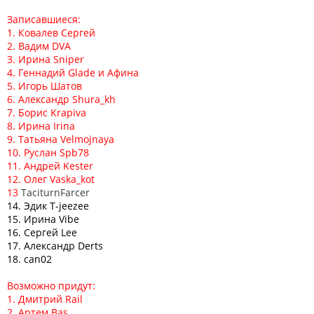
Записавшиеся:
1. Ковалев Сергей
2. Вадим DVA
3. Ирина Sniper
4. Геннадий Glade и Афина
5. Игорь Шатов
6. Александр Shura_kh
7. Борис Krapiva
8. Ирина Irina
9. Татьяна Velmojnaya
10. Руслан Spb78
11. Андрей Kester
12. Олег Vaska_kot
13
TaciturnFarcer
14. Эдик T-jeezee
15. Ирина Vibe
16. Сергей Lee
17. Александр Derts
18. can02
Возможно придут:
1. Дмитрий Rail
2. Артем Bas