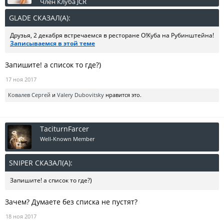
Член Клуба JCR
GLADE СКАЗАЛ(А):
↑
Друзья, 2 декабря встречаемся в ресторане О!Куба на Рубинштейна!
Записываемся в этой теме
Запишите! а список то где?)
17 ноя 2017
Ковалев Сергей
и
Valery Dubovitsky
нравится это.
TaciturnFarcer
Well-Known Member
SNIPER СКАЗАЛ(А):
↑
Запишите! а список то где?)
Зачем? Думаете без списка не пустят?
18 ноя 2017