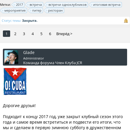
Метки:
2017
встреча
встречи одноклубников
итоговая встреча
мероприятия
питер
ресторан
Статус темы:
Закрыта.
1
2
3
4
5
6
Вперёд >
Glade
Administrator
Команда форума
Член Клуба JCR
Дорогие друзья!
Подходит к концу 2017 год, уже закрыт клубный сезон этого
года и самое время встретиться и подвести его итоги, что
мы и сделаем в первую зимнюю субботу в дружественном