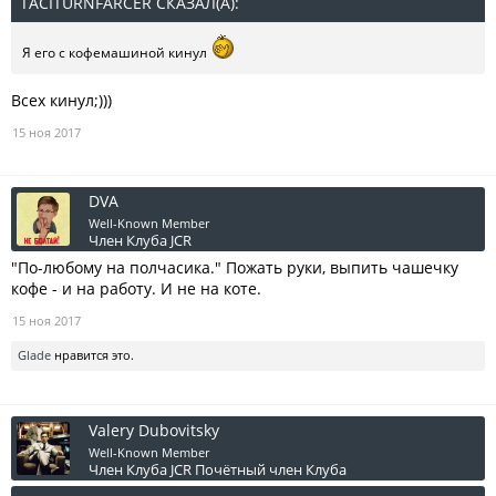
TACITURNFARCER СКАЗАЛ(А):
↑
Я его с кофемашиной кинул
Всех кинул;)))
15 ноя 2017
DVA
Well-Known Member
Член Клуба JCR
"По-любому на полчасика." Пожать руки, выпить чашечку
кофе - и на работу. И не на коте.
15 ноя 2017
Glade
нравится это.
Valery Dubovitsky
Well-Known Member
Член Клуба JCR
Почётный член Клуба