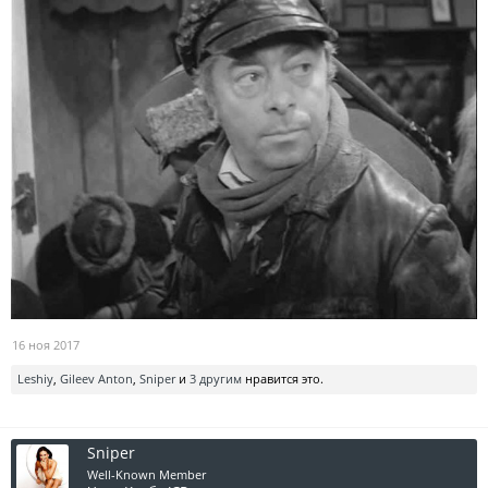
16 ноя 2017
Leshiy
,
Gileev Anton
,
Sniper
и
3 другим
нравится это.
Sniper
Well-Known Member