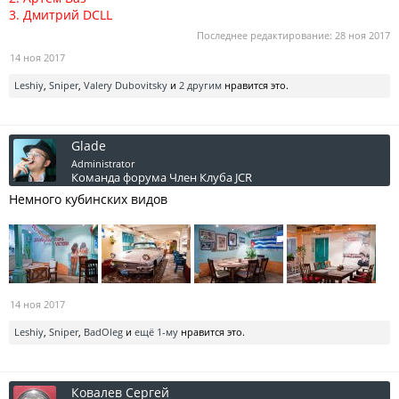
3. Дмитрий DCLL
Последнее редактирование:
28 ноя 2017
14 ноя 2017
Leshiy
,
Sniper
,
Valery Dubovitsky
и
2 другим
нравится это.
Glade
Administrator
Команда форума
Член Клуба JCR
Немного кубинских видов
14 ноя 2017
Leshiy
,
Sniper
,
BadOleg
и
ещё 1-му
нравится это.
Ковалев Сергей