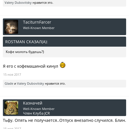
Valery Dubovitsky
нравится это.
TaciturnFarcer
Well-Known Member
ROSTMAN СКАЗАЛ(А):
↑
Кофе молоть будешь?)
Я его с кофемашиной кинул
15 ноя 2017
Glade
и
Valery Dubovitsky
нравится это.
Казначей
Well-Known Member
Член Клуба JCR
Тьфу. Опять не получается..Отпуск внезапно случился. Блин.
15 ноя 2017