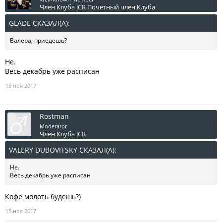
Член Клуба JCR
Почётный член Клуба
GLADE СКАЗАЛ(А):
↑
Валера, приедешь?
Не.
Весь декабрь уже расписан
15 ноя 2017
Rostman
Moderator
Член Клуба JCR
VALERY DUBOVITSKY СКАЗАЛ(А):
↑
Не.
Весь декабрь уже расписан
Кофе молоть будешь?)
15 ноя 2017