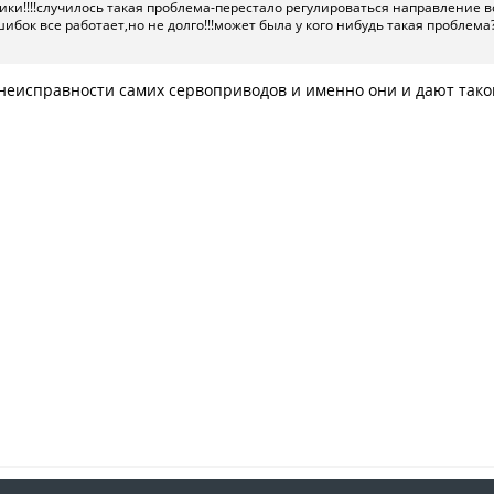
ики!!!!случилось такая проблема-перестало регулироваться направление 
ибок все работает,но не долго!!!может была у кого нибудь такая проблема?
 неисправности самих сервоприводов и именно они и дают такой