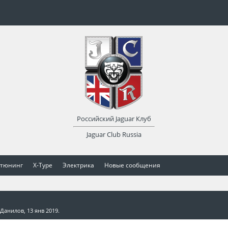
Российский Jaguar Клуб
Jaguar Club Russia
 тюнинг
X-Type
Электрика
Новые сообщения
 Данилов
,
13 янв 2019
.