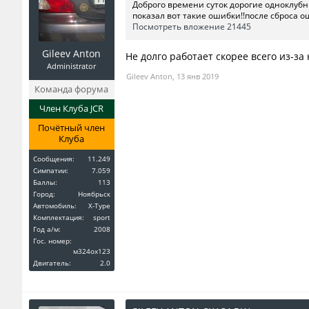
Доброго времени суток дорогие одноклубн
показал вот такие ошибки!!после сброса ош
Посмотреть вложение 21445
Gileev Anton
Не долго работает скорее всего из-за
Administrator
Gileev Anton
,
13 янв 2019
Команда форума
Член Клуба JCR
Почётный член
Клуба
Сообщения:
11.249
Симпатии:
7.059
Баллы:
113
Город:
Ноябрьск
Автомобиль:
X-Type
Комплектация:
sport
Год a/м:
2008
Гос. номер:
м324ох123
Двигатель:
2.0