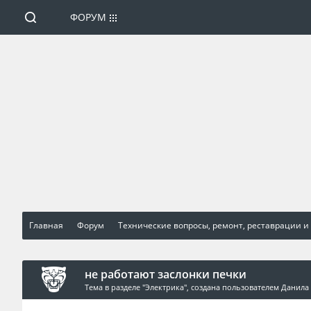
ФОРУМ
Главная
Форум
Технические вопросы, ремонт, реставрации и
не работают заслонки печки
Тема в разделе "
Электрика
", создана пользователем
Данила