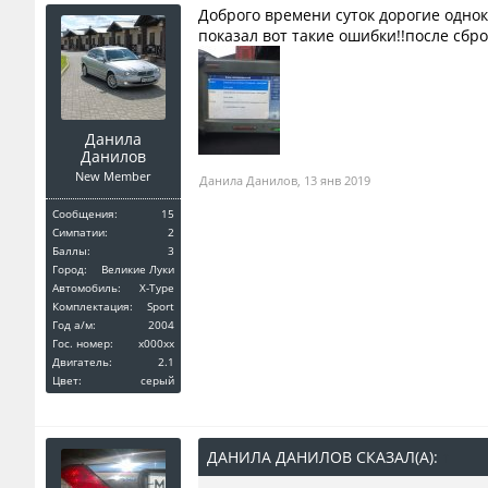
Доброго времени суток дорогие однок
показал вот такие ошибки!!после сбро
Данила
Данилов
New Member
Данила Данилов
,
13 янв 2019
Сообщения:
15
Симпатии:
2
Баллы:
3
Город:
Великие Луки
Автомобиль:
X-Type
Комплектация:
Sport
Год a/м:
2004
Гос. номер:
х000хх
Двигатель:
2.1
Цвет:
серый
ДАНИЛА ДАНИЛОВ СКАЗАЛ(А):
↑