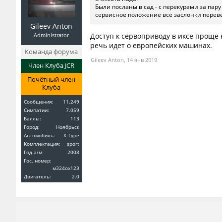
Были посланы в сад - с перекурами за пар
сервисное положение все заслонки переве
Gileev Anton
Administrator
Доступ к сервоприводу в иксе проще н
речь идет о европейских машинах.
Команда форума
Gileev Anton
,
14 янв 2019
Член Клуба JCR
Почётный член
Клуба
Сообщения:
11.249
Симпатии:
7.059
Баллы:
113
Город:
Ноябрьск
Автомобиль:
X-Type
Комплектация:
sport
Год a/м:
2008
Гос. номер:
м324ох123
Двигатель:
2.0