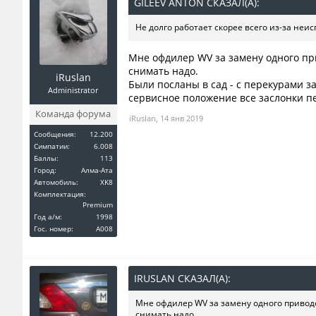
GILEEV ANTON СКАЗАЛ(А):
↑
Не долго работает скорее всего из-за неи
Мне офдилер WV за замену одного при
снимать надо.
iRuslan
Были посланы в сад - с перекурами з
Administrator
сервисное положение все заслонки пе
Команда форума
iRuslan
,
14 янв 2019
Сообщения:
12.200
Симпатии:
6.008
Баллы:
113
Город:
Алма-Ата
Автомобиль:
XK8
Комплектация:
Premium
Год a/м:
1998
Гос. номер:
A008
IRUSLAN СКАЗАЛ(А):
↑
Мне офдилер WV за замену одного приводоч
снимать надо.