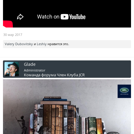
30 мар 2017
Valery Dubovitsky
и
Leshiy
нравится это.
Glade
Administrator
Команда форума
Член Клуба JCR