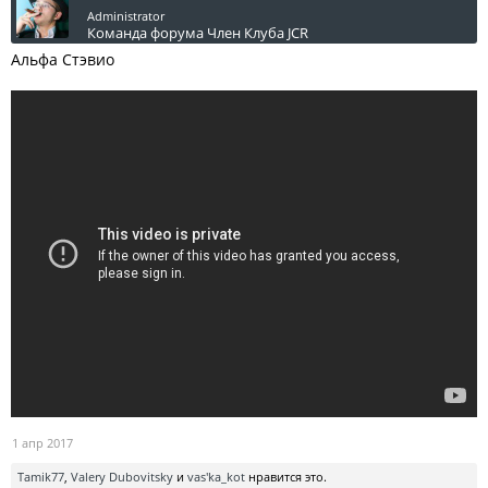
Administrator
Команда форума
Член Клуба JCR
Альфа Стэвио
1 апр 2017
Tamik77
,
Valery Dubovitsky
и
vas'ka_kot
нравится это.