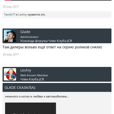
30 мар 2017
Tamik77
и
Leshiy
нравится это.
Glade
Administrator
Команда форума
Член Клуба JCR
Там дилеры вольво ещё ответ на серию роликов сняли)
30 мар 2017
Leshiy
Well-Known Member
Член Клуба JCR
GLADE СКАЗАЛ(А):
↑
немного о котах и любви к автомобилям...