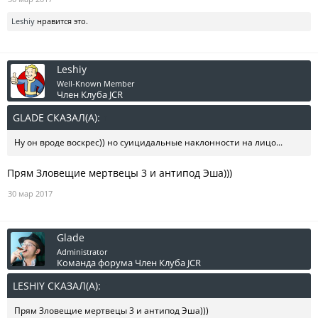
Leshiy
нравится это.
Leshiy
Well-Known Member
Член Клуба JCR
GLADE СКАЗАЛ(А):
↑
Ну он вроде воскрес)) но суицидальные наклонности на лицо...
Прям Зловещие мертвецы 3 и антипод Эша)))
30 мар 2017
Glade
Administrator
Команда форума
Член Клуба JCR
LESHIY СКАЗАЛ(А):
↑
Прям Зловещие мертвецы 3 и антипод Эша)))