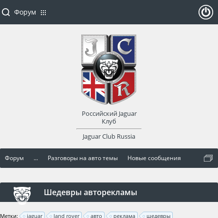
Форум
ойти
или
заре
Российский Jaguar
гист
Клуб
Jaguar Club Russia
рир
Форум
...
Разговоры на авто темы
Новые сообщения
оват
ься
Шедевры авторекламы
Метки:
jaguar
land rover
авто
реклама
шедевры