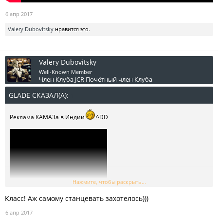
6 апр 2017
Valery Dubovitsky
нравится это.
Valery Dubovitsky
Well-Known Member
Член Клуба JCR
Почётный член Клуба
GLADE СКАЗАЛ(А):
↑
Реклама КАМАЗа в Индии
^DD
Нажмите, чтобы раскрыть...
Класс! Аж самому станцевать захотелось)))
6 апр 2017