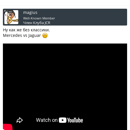
magius
Well-Known Member
Член Клуба JCR
Ну как же без классики.
Mercedes vs Jaguar