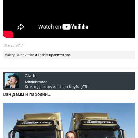
30 мар 2017
Valery Dubovitsky
и
Leshiy
нравится это.
Glade
Administrator
Команда форума
Член Клуба JCR
Ван Дамм и пародии...