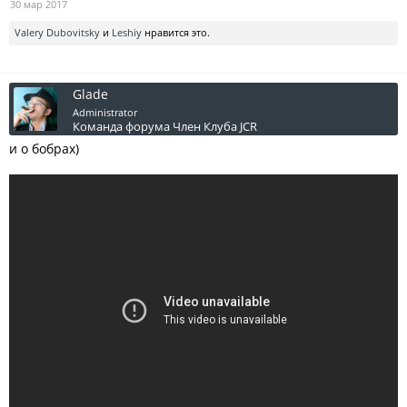
30 мар 2017
Valery Dubovitsky
и
Leshiy
нравится это.
Glade
Administrator
Команда форума
Член Клуба JCR
и о бобрах)