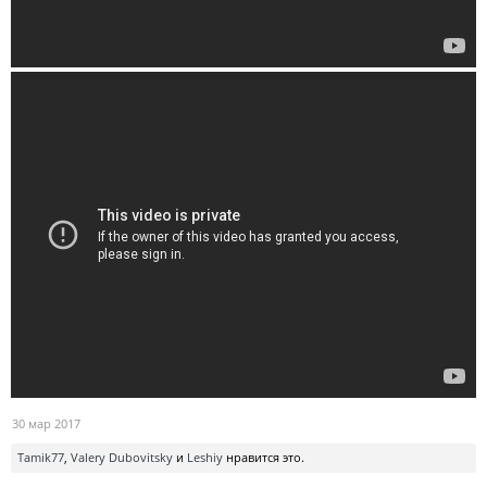
30 мар 2017
Tamik77
,
Valery Dubovitsky
и
Leshiy
нравится это.