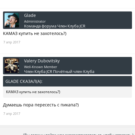
Glade
Administrator
Команда форума
Член Клуба JCR
КАМАЗ купить не захотелось?)
7 апр 2017
Valery Dubovitsky
Well-Known Member
Член Клуба JCR
Почётный член Клуба
GLADE СКАЗАЛ(А):
↑
КАМАЗ купить не захотелось?)
Думаешь пора пересесть с пикапа?)
7 апр 2017
(Вы должны войти или зарегистрироваться, чтобы ответить.)