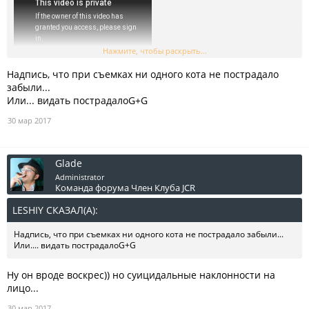
Нажмите, чтобы раскрыть...
Надпись, что при съемках ни одного кота не пострадало
забыли...
Или... видать пострадалоG+G
30 мар 2017
Glade
Administrator
Команда форума
Член Клуба JCR
LESHIY СКАЗАЛ(А):
↑
Надпись, что при съемках ни одного кота не пострадало забыли...
Или.... видать пострадалоG+G
Ну он вроде воскрес)) но суицидальные наклонности на
лицо...
30 мар 2017