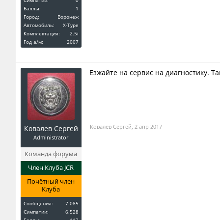
Симпатии:
0
Баллы:
1
Город:
Воронеж
Автомобиль:
X-Type
Комплектация:
2.5i
Год a/м:
2007
Езжайте на сервис на диагностику. Та
Ковалев Сергей
,
2 апр 2017
Ковалев Сергей
Administrator
Команда форума
Член Клуба JCR
Почётный член
Клуба
Сообщения:
7.085
Симпатии:
6.528