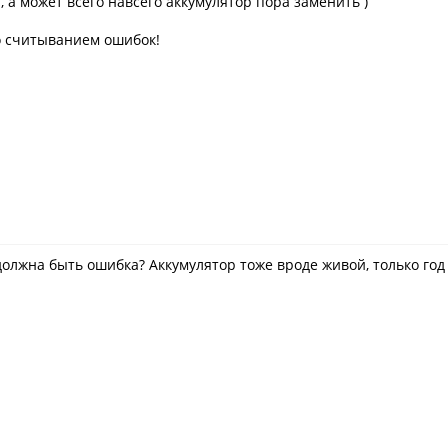
 а может всего навсего аккумулятор пора заменить )
о считыванием ошибок!
должна быть ошибка? Аккумулятор тоже вроде живой, только год