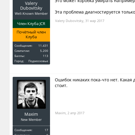
Это может коробка умирать например,
Valery
Dubovitsky
Эта проблема диагностируется тольк
Well-Known Member
Valery Dubovitsky
,
31 мар 2017
Член Клуба JCR
Почётный член
Клуба
Сообщения:
11.431
Симпатии:
5.200
Баллы:
113
Город:
Подмосковье
Ошибок никаких пока-что нет. Какая 
стоит.
Maxim
,
2 апр 2017
Maxim
New Member
Сообщения:
17