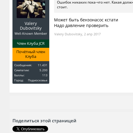
Ошибок никаких пока-что нет. Какая должн
стоит.
Может быть бензонасос кстати
Valery
Надо давление проверить
Dubovitsky
Well-Known Member
Valery Dubovitsky
,
2 апр 2017
Член Клуба JCR
Почётный член
Клуба
Сообщения:
11.431
Симпатии:
5.200
Баллы:
113
Город:
Подмосковье
Поделиться этой страницей