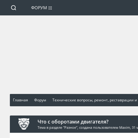
ФОРУМ
Главная
Форум
Технические вопросы, ремонт, реставрации и
Что с оборотами двигателя?
Тема в разделе "
Разное
", создана пользователем
Maxim
,
31 