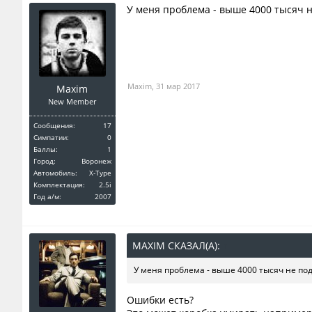
У меня проблема - выше 4000 тысяч н
Maxim
,
31 мар 2017
Maxim
New Member
Сообщения:
17
Симпатии:
0
Баллы:
1
Город:
Воронеж
Автомобиль:
X-Type
Комплектация:
2.5i
Год a/м:
2007
MAXIM СКАЗАЛ(А):
↑
У меня проблема - выше 4000 тысяч не под
Ошибки есть?