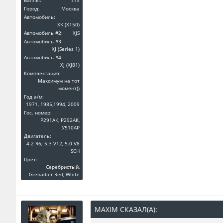
Баллы:
113
Город:
Москва
Автомобиль:
XK (X150)
Автомобиль #2:
XJS
Автомобиль #3:
XJ (Series 1)
Автомобиль #4:
XJ (XJ81)
Комплектация:
Максимум на тот
момент))
Год a/м:
1971, 1985,1994, 2009
Гос. номер:
Р291АК, Р292АК,
У510АР
Двигатель:
4.2 R6; 5.3 V12, 5.0 V8
SCH
Цвет:
Серебристый,
Grenadier Red, White
MAXIM СКАЗАЛ(А):
↑