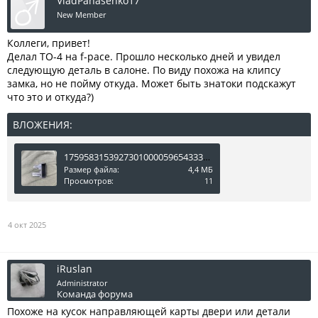
VladPanasenko17
New Member
Коллеги, привет!
Делал ТО-4 на f-pace. Прошло несколько дней и увидел
следующую деталь в салоне. По виду похожа на клипсу
замка, но не пойму откуда. Может быть знатоки подскажут
что это и откуда?)
ВЛОЖЕНИЯ:
17595831539273010000596543339357.jpg
Размер файла:
4,4 МБ
Просмотров:
11
4 окт 2025
iRuslan
Administrator
Команда форума
Похоже на кусок направляющей карты двери или детали