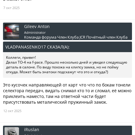
7 окт 2025
Gileev Anton
Administrator
Команда форума
Член Клуба JCR
Почётный член Клуба
VLADPANASENKO17 СКАЗАЛ(А):
↑
Коллеги, привет!
Делал ТО-4 на f-pace. Прошло несколько дней и увидел следующую
деталь в салоне. По виду похожа на клипсу замка, но не пойму
откуда. Может быть знатоки подскажут что это и откуда?)
Это кусочек направляющей от карт что что по бокам тонели
селектора передач, видать снимал кто то и сломал, еë можно
приклеить наместо, там на ответной части будет
присутствовать металический пружинный замок.
12 окт 2025
iRuslan