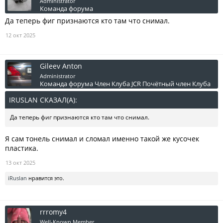
Administrator
Команда форума
Да теперь фиг признаются кто там что снимал.
12 окт 2025
Gileev Anton
Administrator
Команда форума
Член Клуба JCR
Почётный член Клуба
IRUSLAN СКАЗАЛ(А):
↑
Да теперь фиг признаются кто там что снимал.
Я сам тонель снимал и сломал именно такой же кусочек
пластика.
13 окт 2025
iRuslan
нравится это.
rrromy4
Well-Known Member