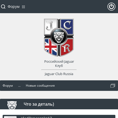
Форум
ойти
или
заре
Российский Jaguar
гист
Клуб
Jaguar Club Russia
рир
Форум
...
Новые сообщения
оват
ься
Что за деталь)