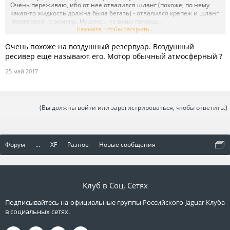
Очень переживаю, ибо от нее отвалился шланг (похоже, по нему
какая-то жидкость должна была бегать) - отвалился крепеж и шланг
"перетерся" о ремень. Надеюсь на вашу помощь.
Нажмите, чтобы раскрыть...
Посмотреть вложение 8130
Очень похоже на воздушный резервуар. Воздушный
ресивер еще называют его. Мотор обычный атмосферный ?
25 май 2017
(Вы должны войти или зарегистрироваться, чтобы ответить.)
Форум
...
XF
Разное
Новые сообщения
Клуб в Соц. Сетях
Подписывайтесь на официальные группы Российского Jaguar Клуба
в социальных сетях.