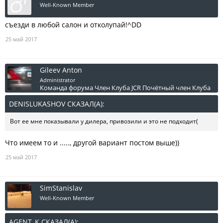
Well-Known Member
съезди в любой салон и отколупай!^DD
25 май 2017
Gileev Anton
Administrator
Команда форума
Член Клуба JCR
Почётный член Клуба
DENISLUKASHOV СКАЗАЛ(А):
↑
Вот ее мне показывали у дилера, привозили и это не подходит(
Что имеем то и ....., другой вариант постом выше))
25 май 2017
SimStanislav
Well-Known Member
AGENT_K СКАЗАЛ(А):
↑