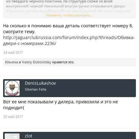
из твердого черного пластика, по структуре схоже со всей
внутренней черной понелькой внутри ручки открывания двери.
У диллера деталь подобрали (было две попытки) обо раза говорили
Нажмите, чтобы раскрыть...
что номера одинаковые как и у Land Rover. приносили, а они не
подходят. Маленькие (не держутся, выпадают) и из мягкой резины
На сколько я понимаю ваша деталь соответствует номеру 8,
а не пластик.... разводят руками говорят не знаем. не хочется
звонить в представительство и просить их, я думаю и тут
смотрите тему.
профессионалов много)))
http://jaguarclubrussia.com/forum/index.php?threads/Обивка-
двери-с-номерами.2236/
24 май 2017
Ильюха
и
Valery Dubovitsky
нравится это.
DenisLukashov
Siberian Fella
Вот ее мне показывали у дилера, привозили и это не
подходит(
25 май 2017
zlot