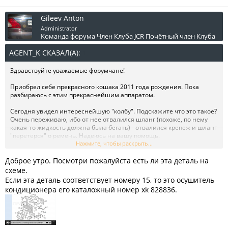
Gileev Anton
Administrator
Команда форума
Член Клуба JCR
Почётный член Клуба
AGENT_K СКАЗАЛ(А):
↑
Здравствуйте уважаемые форумчане!
Приобрел себе прекрасного кошака 2011 года рождения. Пока
разбираюсь с этим прекраснейшим аппаратом.
Сегодня увидел интереснейшую "колбу". Подскажите что это такое?
Очень переживаю, ибо от нее отвалился шланг (похоже, по нему
какая-то жидкость должна была бегать) - отвалился крепеж и шланг
"перетерся" о ремень. Надеюсь на вашу помощь.
Нажмите, чтобы раскрыть...
Посмотреть вложение 8130
Доброе утро. Посмотри пожалуйста есть ли эта деталь на
схеме.
Если эта деталь соответствует номеру 15, то это осушитель
кондиционера его каталожный номер xk 828836.