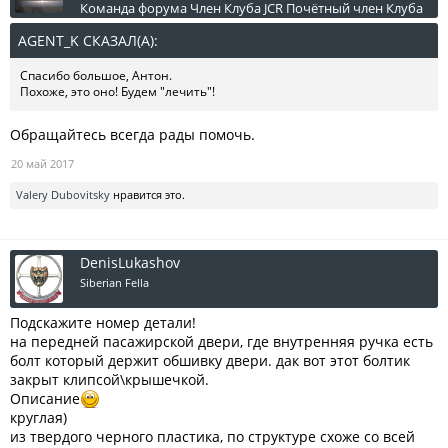
Команда форума
Член Клуба JCR
Почётный член Клуба
AGENT_K СКАЗАЛ(А):
↑
Спасибо большое, Антон.
Похоже, это оно! Будем "лечить"!
Обращайтесь всегда рады помочь.
20 май 2017
Valery Dubovitsky
нравится это.
DenisLukashov
Siberian Fella
Подскажите номер детали!
на передней пасажирской двери, где внутренняя ручка есть
болт который держит обшивку двери. дак вот этот болтик
закрыт клипсой\крышечкой.
Описание
круглая)
из твердого черного пластика, по структуре схоже со всей