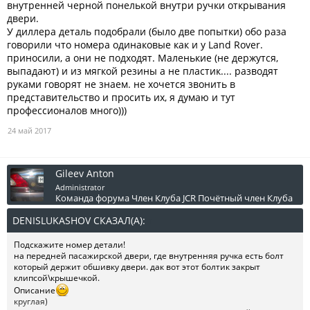
внутренней черной понелькой внутри ручки открывания
двери.
У диллера деталь подобрали (было две попытки) обо раза
говорили что номера одинаковые как и у Land Rover.
приносили, а они не подходят. Маленькие (не держутся,
выпадают) и из мягкой резины а не пластик.... разводят
руками говорят не знаем. не хочется звонить в
представительство и просить их, я думаю и тут
профессионалов много)))
24 май 2017
Gileev Anton
Administrator
Команда форума
Член Клуба JCR
Почётный член Клуба
DENISLUKASHOV СКАЗАЛ(А):
↑
Подскажите номер детали!
на передней пасажирской двери, где внутренняя ручка есть болт
который держит обшивку двери. дак вот этот болтик закрыт
клипсой\крышечкой.
Описание
круглая)