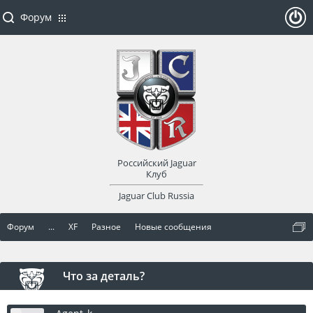
Форум
ойти
или
заре
Российский Jaguar
гист
Клуб
Jaguar Club Russia
рир
Форум
...
XF
Разное
Новые сообщения
оват
ься
Что за деталь?