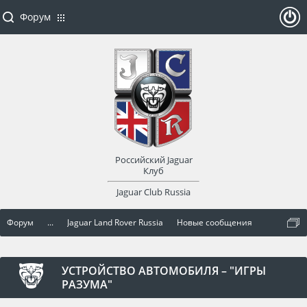
Форум
ойти
или
заре
Российский Jaguar
гист
Клуб
Jaguar Club Russia
рир
Форум
...
Jaguar Land Rover Russia
Новые сообщения
оват
ься
УСТРОЙСТВО АВТОМОБИЛЯ – "ИГРЫ
РАЗУМА"