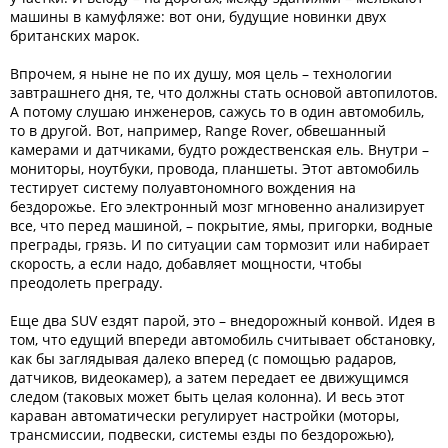
машины в камуфляже: вот они, будущие новинки двух
британских марок.
Впрочем, я ныне не по их душу, моя цель – технологии
завтрашнего дня, те, что должны стать основой автопилотов.
А потому слушаю инженеров, сажусь то в один автомобиль,
то в другой. Вот, например, Range Rover, обвешанный
камерами и датчиками, будто рождественская ель. Внутри –
мониторы, ноутбуки, провода, планшеты. Этот автомобиль
тестирует систему полуавтономного вождения на
бездорожье. Его электронный мозг мгновенно анализирует
все, что перед машиной, – покрытие, ямы, пригорки, водные
преграды, грязь. И по ситуации сам тормозит или набирает
скорость, а если надо, добавляет мощности, чтобы
преодолеть преграду.
Еще два SUV ездят парой, это – внедорожный конвой. Идея в
том, что едущий впереди автомобиль считывает обстановку,
как бы заглядывая далеко вперед (с помощью радаров,
датчиков, видеокамер), а затем передает ее движущимся
следом (таковых может быть целая колонна). И весь этот
караван автоматически регулирует настройки (моторы,
трансмиссии, подвески, системы езды по бездорожью),