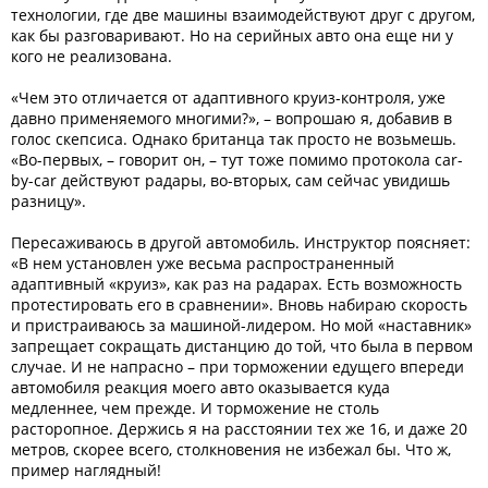
технологии, где две машины взаимодействуют друг с другом,
как бы разговаривают. Но на серийных авто она еще ни у
кого не реализована.
«Чем это отличается от адаптивного круиз-контроля, уже
давно применяемого многими?», – вопрошаю я, добавив в
голос скепсиса. Однако британца так просто не возьмешь.
«Во-первых, – говорит он, – тут тоже помимо протокола car-
by-car действуют радары, во-вторых, сам сейчас увидишь
разницу».
Пересаживаюсь в другой автомобиль. Инструктор поясняет:
«В нем установлен уже весьма распространенный
адаптивный «круиз», как раз на радарах. Есть возможность
протестировать его в сравнении». Вновь набираю скорость
и пристраиваюсь за машиной-лидером. Но мой «наставник»
запрещает сокращать дистанцию до той, что была в первом
случае. И не напрасно – при торможении едущего впереди
автомобиля реакция моего авто оказывается куда
медленнее, чем прежде. И торможение не столь
расторопное. Держись я на расстоянии тех же 16, и даже 20
метров, скорее всего, столкновения не избежал бы. Что ж,
пример наглядный!