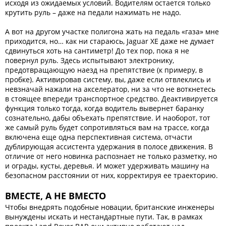
исходя из ожидаемых условий. Водителям остается только
крутить руль – даже на педали нажимать не надо.
А вот на другом участке полигона жать на педаль «газа» мне
приходится, но… как ни стараюсь, Jaguar XE даже не думает
сдвинуться хоть на сантиметр! До тех пор, пока я не
повернул руль. Здесь испытывают электронику,
предотвращающую наезд на препятствие (к примеру, в
пробке). Активировав систему, вы, даже если отвлеклись и
невзначай нажали на акселератор, ни за что не воткнетесь
в стоящее впереди транспортное средство. Деактивируется
функция только тогда, когда водитель вывернет баранку
сознательно, дабы объехать препятствие. И наоборот, тот
же самый руль будет сопротивляться вам на трассе, когда
включена еще одна перспективная система, отчасти
дублирующая ассистента удержания в полосе движения. В
отличие от него новинка распознает не только разметку, но
и ограды, кусты, деревья. И может удерживать машину на
безопасном расстоянии от них, корректируя ее траекторию.
ВМЕСТЕ, А НЕ ВМЕСТО
Чтобы внедрять подобные новации, британские инженеры
вынуждены искать и нестандартные пути. Так, в рамках