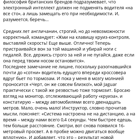
философия британских брендов подразумевает, что
электронный интеллект должен не подменять водителя «на
все сто», а лишь замещать его при необходимости. И,
разумеется, беречь…
Средних лет англичанин, строгий, но до невозможности
корректный, командует: «Жми на клавишу круиз-контроля,
выставляй скорость! Еще выше. Отлично! Теперь
пристраивайся вон за той машиной и убирай ноги с
педалей. Все, держись строго за ней и не пугайся, даже если
она перед твоим носом остановится».
Последнее замечание не лишне, поскольку разогнавшийся
почти до «сотни» водитель едущего впереди кроссовера
вдруг бьет по тормозам. И пока у меня в мозгу молнией
проносится «Черт, он же совсем близко!», мой Jaguar
практически с такой же резвостью тоже тормозит. Бросаю
взгляд на монитор, отслеживающий работу «круиза», и
констатирую – между автомобилями всего двенадцать
метров. Мало, очень мало! Инструктор, словно прочитав
мысли, поясняет: «Система настроена не на дистанцию, а на
время – между нами всего 0,4 секунды. Чем быстрее едешь,
тем больше расстояние. Смотри, вот снова появился 16-
метровый просвет. А в пробке можно двигаться вообще
вплотную». И добавляет, что это – результат новой