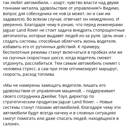
так любят автомобили, – азарт, чувство власти над двумя
тоннами металла, удовольствие от управления?» Видимо,
вопрос для собеседника не нов (а может, он и сам им
задавался). Во всяком случае, отвечает он немедленно. И
уверенно. Благодаря чему я узнаю, что перед инженерами
Jaguar Land Rover не стоит задача внедрить стопроцентные
автопилоты, которые выдавят людей из-за руля. Цель иная –
создать системы, способные облегчить жизнь водителя,
избавить его от рутинных действий. К примеру,
беспилотные режимы станут включаться в пробках или же
на скучных скоростных шоссе, когда водитель сможет
отдохнуть, расслабиться. Тем самым автомобиль снимет с
человека стресс, а сам при этом оптимизирует маршрут,
скорость, расход топлива.
«Мы не намерены замещать водителя, лишать его
удовольствия от управления машиной, – поддерживает
своего сотрудника Джеймс Тоул, директор по
стратегическим продуктам Jaguar Land Rover. – Новые
системы станут глазами автомобилей, благодаря чему эти
автомобили будут всегда начеку и в сложных ситуациях
смогут помогать или даже спасать людей, находящихся в
салоне».