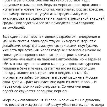
проекта Land Rover BAR они активно работают над…
парусным катамараном. Ведь на морских просторах можно
испытывать новые технологии, материалы, формы, которые,
например, позволяют улучшать аэродинамику или
анализировать воздействие на корпус агрессивной внешней
среды. Впоследствии все это пригодится при создании
автомобилей.
Еще один пласт перспективных разработок – внедрение в
машины систем, взаимодействующих через Интернет с
девайсами: смартфонами, «умными» часами, ноутбуками.
Уже есть приложения, через которые с телефона можно не
только дистанционно включить и настроить климат-
контроль или найти на паркинге автомобиль, но и заранее
вбить в штатную навигацию маршрут, проверить уровень
топлива в баке и узнать, хватит ли его на предстоящую
поездку. «Более того, прилетев в Лондон, ты мог бы
уточнить, не забыл ли закрыть в своей машине в Москве
окна, двери, – рассказывает мне один из инженеров. – И
через смартфон их заблокировать. Со многими ведь
подобное случается впопыхах, верно?»
«Верно», – соглашаюсь я. И спрашиваю: «А ты не думаешь,
что весь этот искусственный разум убьет все то, за что люди