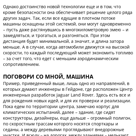
Однако достоинство новой технологии еще и в том, что
кроме безопасности она обеспечивает решение целого ряда
других задач. Так, если все едущие в плотном потоке
машины оснащены этой системой, они могут одновременно
– пусть даже растянувшись в многокилометровую змею – и
замедляться, и трогаться, и разгоняться. При этом
дистанция будет минимальной, а значит, и длина затора
меньше. А в случае, когда автомобили движутся на высокой
скорости, то каждый последующий может экономить топливо
– за счет того, что едет с меньшим аэродинамическим
сопротивлением.
ПОГОВОРИ СО МНОЙ, МАШИНА
Пример, приведенный выше, лишь одно из направлений, в
которых думают инженеры в Гейдоне, где расположен Центр
инженерных разработок Jaguar Land Rover. Здесь есть все и
для рождения новых идей, и для их проверки и реализации.
Пока едем по территории центра, замечаю корпус для
климатических испытаний, далее – здание, где сидят
конструкторы, дизайнеры, еще дальше – огромный полигон,
по скоростным трассам которого носятся спорткары и
седаны, а между деревьями проглядывают внедорожные
участки. И всюду – на дорогах, между зданиями – мелькают