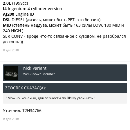
2.0L
(1999cc)
I4
Ingenium 4 cylinder version
AJ200
Engine ID
DSL
DIESEL (дизель, может быть PET- это бензин)
MID
(степень наддува, может быть 163 силы LOW, 180 MID и
240 HIGH )
SER CONV - вроде что-то связанное с кузовом, не разобрался
до конца))
8 дек 2018
nick_variant
Well-Known Member
ZEOCREX СКАЗАЛ(А):
↑
"
Можно, конечно, для верности по ВИНу уточнить."
Уточнил: T2H34766
8 дек 2018