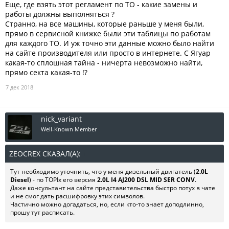
Еще, где взять этот регламент по ТО - какие замены и
работы должны выполняться ?
Странно, на все машины, которые раньше у меня были,
прямо в сервисной книжке были эти таблицы по работам
для каждого ТО. И уж точно эти данные можно было найти
на сайте производителя или просто в интернете. С Ягуар
какая-то сплошная тайна - ничерта невозможно найти,
прямо секта какая-то !?
7 дек 2018
nick_variant
Well-Known Member
ZEOCREX СКАЗАЛ(А):
↑
Тут необходимо уточнить, что у меня дизельный двигатель (
2.0L
Diesel
) - по TOPIx его версия
2.0L I4 AJ200 DSL MID SER CONV
.
Даже консультант на сайте представительства быстро потух в чате
и не смог дать расшифровку этих символов.
Частично можно догадаться, но, если кто-то знает доподлинно,
прошу тут расписать.