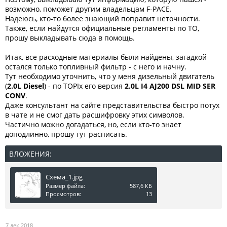
возможно, поможет другим владельцам F-PACE.
Надеюсь, кто-то более знающий поправит неточности.
Также, если найдутся официальные регламенты по ТО,
прошу выкладывать сюда в помощь.
Итак, все расходные материалы были найдены, загадкой
остался только топливный фильтр - с него и начну.
Тут необходимо уточнить, что у меня дизельный двигатель
(
2.0L Diesel
) - по TOPIx его версия
2.0L I4 AJ200 DSL MID SER
CONV
.
Даже консультант на сайте представительства быстро потух
в чате и не смог дать расшифровку этих символов.
Частично можно догадаться, но, если кто-то знает
доподлинно, прошу тут расписать.
ВЛОЖЕНИЯ:
Схема_1.jpg
Размер файла:
587,6 КБ
Просмотров:
13
7 дек 2018