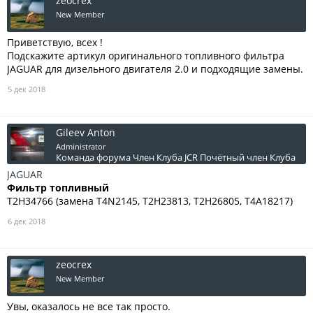
zeocrex
New Member
Приветствую, всех !
Подскажите артикул оригинального топливного фильтра
JAGUAR для дизельного двигателя 2.0 и подходящие замены.
5 дек 2018
Gileev Anton
Administrator
Команда форума
Член Клуба JCR
Почётный член Клуба
JAGUAR
Фильтр топливный
T2H34766 (замена T4N2145, T2H23813, T2H26805, T4A18217)
6 дек 2018
zeocrex
New Member
Увы, оказалось не все так просто.