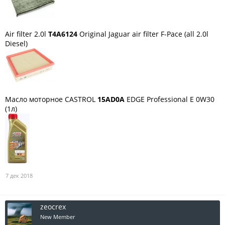
Air filter 2.0l
T4A6124
Original Jaguar air filter F-Pace (all 2.0l
Diesel)
Масло моторное CASTROL
15AD0A
EDGE Professional E 0W30
(1л)
7 дек 2018
zeocrex
New Member