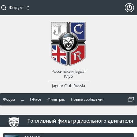
Форум
ойти
или
заре
Российский Jaguar
гист
Клуб
Jaguar Club Russia
рир
Форум
...
F-Pace
Фильтры.
Новые сообщения
оват
ься
Топливный фильтр дизельного двигателя