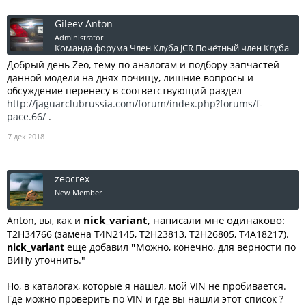
Gileev Anton
Administrator
Команда форума
Член Клуба JCR
Почётный член Клуба
Добрый день Zeo, тему по аналогам и подбору запчастей
данной модели на днях почищу, лишние вопросы и
обсуждение перенесу в соответствующий раздел
http://jaguarclubrussia.com/forum/index.php?forums/f-
pace.66/
.
7 дек 2018
zeocrex
New Member
nick_variant
, написали мне одинаково:
Anton, вы, как и
T2H34766 (замена T4N2145, T2H23813, T2H26805, T4A18217).
nick_variant
еще добавил
"
Можно, конечно, для верности по
ВИНу уточнить."
Но, в каталогах, которые я нашел, мой VIN не пробивается.
Где можно проверить по VIN и где вы нашли этот список ?