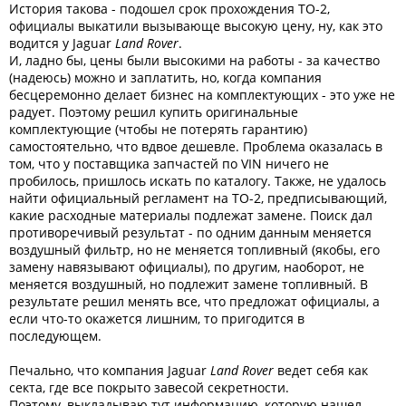
История такова - подошел срок прохождения ТО-2,
официалы выкатили вызывающе высокую цену, ну, как это
водится у Jaguar
Land Rover
.
И, ладно бы, цены были высокими на работы - за качество
(надеюсь) можно и заплатить, но, когда компания
бесцеремонно делает бизнес на комплектующих - это уже не
радует. Поэтому решил купить оригинальные
комплектующие (чтобы не потерять гарантию)
самостоятельно, что вдвое дешевле. Проблема оказалась в
том, что у поставщика запчастей по VIN ничего не
пробилось, пришлось искать по каталогу. Также, не удалось
найти официальный регламент на ТО-2, предписывающий,
какие расходные материалы подлежат замене. Поиск дал
противоречивый результат - по одним данным меняется
воздушный фильтр, но не меняется топливный (якобы, его
замену навязывают официалы), по другим, наоборот, не
меняется воздушный, но подлежит замене топливный. В
результате решил менять все, что предложат официалы, а
если что-то окажется лишним, то пригодится в
последующем.
Печально, что компания Jaguar
Land Rover
ведет себя как
секта, где все покрыто завесой секретности.
Поэтому, выкладываю тут информацию, которую нашел -