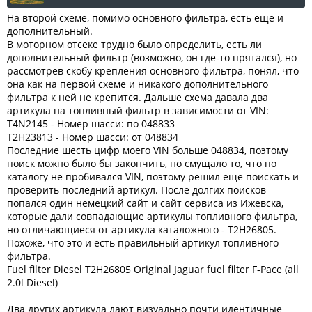
На второй схеме, помимо основного фильтра, есть еще и
дополнительный.
В моторном отсеке трудно было определить, есть ли
дополнительный фильтр (возможно, он где-то прятался), но
рассмотрев скобу крепления основного фильтра, понял, что
она как на первой схеме и никакого дополнительного
фильтра к ней не крепится. Дальше схема давала два
артикула на топливный фильтр в зависимости от VIN:
T4N2145 - Номер шасси: по 048833
T2H23813 - Номер шасси: от 048834
Последние шесть цифр моего VIN больше 048834, поэтому
поиск можно было бы закончить, но смущало то, что по
каталогу не пробивался VIN, поэтому решил еще поискать и
проверить последний артикул. После долгих поисков
попался один немецкий сайт и сайт сервиса из Ижевска,
которые дали совпадающие артикулы топливного фильтра,
но отличающиеся от артикула каталожного - T2H26805.
Похоже, что это и есть правильный артикул топливного
фильтра.
Fuel filter Diesel T2H26805 Original Jaguar fuel filter F-Pace (all
2.0l Diesel)
Два других артикула дают визуально почти идентичные