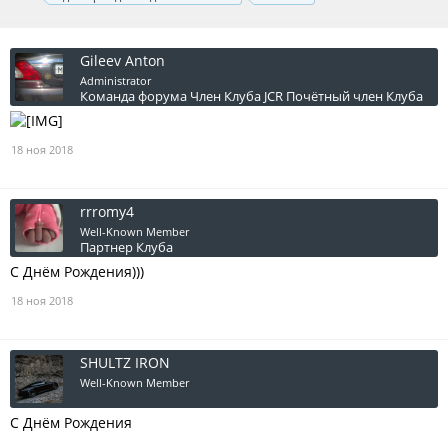
Gileev Anton
Administrator
Команда форума
Член Клуба JCR
Почётный член Клуба
18 ноя 2018
rrromy4
Well-Known Member
Партнер Клуба
С Днём Рождения)))
18 ноя 2018
SHULTZ IRON
Well-Known Member
С Днём Рождения