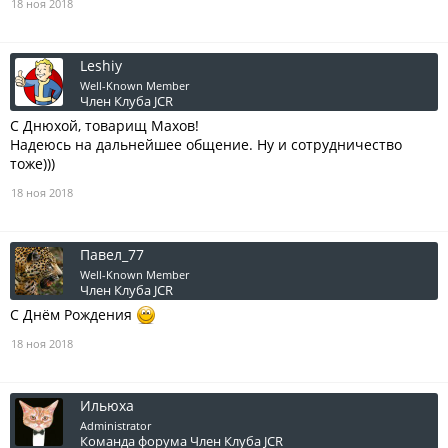
18 ноя 2018
Leshiy
Well-Known Member
Член Клуба JCR
С Днюхой, товарищ Махов!
Надеюсь на дальнейшее общение. Ну и сотрудничество
тоже)))
18 ноя 2018
Павел_77
Well-Known Member
Член Клуба JCR
С Днём Рождения
18 ноя 2018
Ильюха
Administrator
Команда форума
Член Клуба JCR