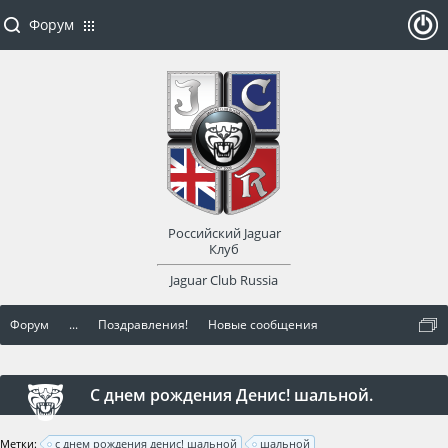
Форум
ойти
или
заре
Российский Jaguar
гист
Клуб
Jaguar Club Russia
рир
Форум
...
Поздравления!
Новые сообщения
оват
ься
С днем рождения Денис! шальной.
Метки:
с днем рождения денис! шальной
шальной