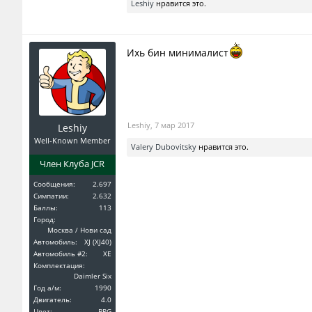
Leshiy
нравится это.
Ихь бин минималист
Leshiy
,
7 мар 2017
Leshiy
Well-Known Member
Valery Dubovitsky
нравится это.
Член Клуба JCR
Сообщения:
2.697
Симпатии:
2.632
Баллы:
113
Город:
Москва / Нови сад
Автомобиль:
XJ (XJ40)
Автомобиль #2:
XE
Комплектация:
Daimler Six
Год a/м:
1990
Двигатель:
4.0
Цвет:
BRG