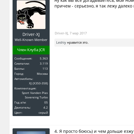
ну как вы все догадываетесь, мой номер
причем - серьезно, я так лежу далеко 
Driver-XJ
,
7 мар 2017
Driver-XJ
Well-Known Member
Leshiy
нравится это.
Член Клуба JCR
Сообщения:
5.363
Симпатии:
3.119
Баллы:
113
Город:
Москва
Автомобиль:
XJ (X350-358)
Комплектация:
Sport Vanden Plas
Sovereing Turbo
Год a/м:
05
Двигатель:
4.2
Цвет:
серый
4. Я просто боюсь) и чем дольше езжу