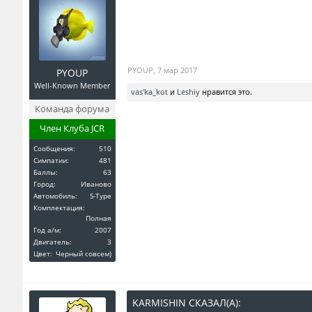
PYOUP
,
7 мар 2017
PYOUP
Well-Known Member
vas'ka_kot
и
Leshiy
нравится это.
Команда форума
Член Клуба JCR
Сообщения:
510
Симпатии:
481
Баллы:
63
Город:
Иваново
Автомобиль:
S-Type
Комплектация:
Полная
Год a/м:
2007
Двигатель:
3
Цвет:
Черный совсем)
KARMISHIN СКАЗАЛ(А):
↑