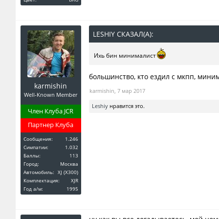
LESHIY СКАЗАЛ(А):
↑
Ихь бин минималист
большинство, кто ездил с мкпп, мини
karmishin
karmishin
,
7 мар 2017
Well-Known Member
Leshiy
нравится это.
Член Клуба JCR
Партнер Клуба
Сообщения:
1.246
Симпатии:
1.032
Баллы:
113
Город:
Москва
Автомобиль:
XJ (X300)
Комплектация:
XJR
Год a/м:
1995