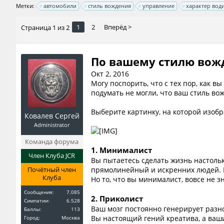
Метки:
автомобили
стиль вождения
управление
характер вод
1
2
Вперёд >
Страница 1 из 2
По вашему стилю вожд
Окт 2, 2016
Могу поспорить, что с тех пор, как в
подумать не могли, что ваш стиль во
Выберите картинку, на которой изобр
Ковалев Сергей
Administrator
Команда форума
1. Минималист
Член Клуба JCR
Вы пытаетесь сделать жизнь настоль
Почётный член
прямолинейный и искренних людей. В
Клуба
Но то, что вы минималист, вовсе не 
Сообщения:
7.085
2. Приколист
Симпатии:
6.528
Ваш мозг постоянно генерирует разн
Баллы:
113
Вы настоящий гений креатива, а ваши
Город:
Москва