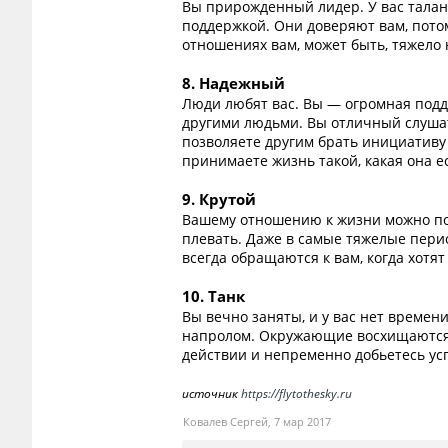
Вы прирожденный лидер. У вас талан
поддержкой. Они доверяют вам, потом
отношениях вам, может быть, тяжело 
8. Надежный
Люди любят вас. Вы — огромная подд
другими людьми. Вы отличный слушат
позволяете другим брать инициативу 
принимаете жизнь такой, какая она ес
9. Крутой
Вашему отношению к жизни можно поз
плевать. Даже в самые тяжелые перио
всегда обращаются к вам, когда хотят
10. Танк
Вы вечно заняты, и у вас нет времен
напролом. Окружающие восхищаются в
действии и непременно добьетесь ус
источник
https://flytothesky.ru
Ковалев Сергей
,
7 мар 2017