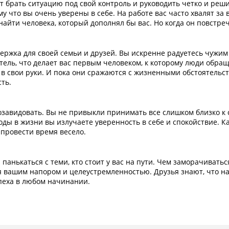
т брать ситуацию под свой контроль и руководить четко и ре
у что вы очень уверены в себе. На работе вас часто хвалят за
найти человека, который дополнял бы вас. Но когда он повстреч
ержка для своей семьи и друзей. Вы искренне радуетесь чужим
ель, что делает вас первым человеком, к которому люди обращ
в свои руки. И пока они сражаются с жизненными обстоятельст
ть.
авидовать. Вы не привыкли принимать все слишком близко к с
ды в жизни вы излучаете уверенность в себе и спокойствие. К
 провести время весело.
и панькаться с теми, кто стоит у вас на пути. Чем заморачива
ашим напором и целеустремленностью. Друзья знают, что на 
пеха в любом начинании.