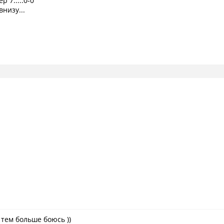
 7.....0-0
внизу...
 тем больше боюсь ))