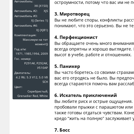
Автомобиль:
остроумности, потому что вас им не 
XK (X150)
Автомобиль #2:
XJS
3. Миротворец
Автомобиль #3:
Вы не любите споры, конфликты расс
XJ (Series 1)
понимают, что это серьезно. Вы не т
Автомобиль #4:
XJ (XJ81)
Комплектация:
4. Перфекционист
Максимум на тот
Вы обращаете очень много внимания на
момент))
всегда опрятны и хорошо выглядите. 
Год a/м:
1971, 1985,1994, 2009
высот в учебе, работе и отношениях.
Гос. номер:
Р291АК, Р292АК,
5. Паникер
У510АР
Вы часто боретесь со своими страхам
Двигатель:
4.2 R6; 5.3 V12, 5.0 V8
вас его отродясь не было. Вы предп
SCH
всегда стараются помочь вам расслаб
Цвет:
Серебристый,
6. Искатель приключений
Grenadier Red, White
Вы любите риск и острые ощущения. В
пробовали прыжки с парашютом или б
также готовы отдаться чувствам. Ко
кредо “жить на полную” заслуживает у
7. Босс