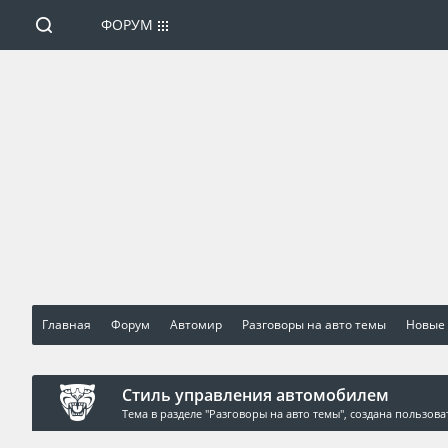
ФОРУМ
Главная
Форум
Автомир
Разговоры на авто темы
Новые
Стиль управления автомобилем
Тема в разделе "
Разговоры на авто темы
", создана пользов