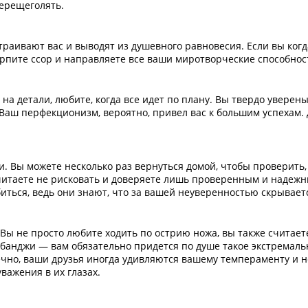
перещеголять.
траивают вас и выводят из душевного равновесия. Если вы ког
ерпите ссор и направляете все ваши миротворческие способно
 детали, любите, когда все идет по плану. Вы твердо уверены, 
Ваш перфекционизм, вероятно, привел вас к большим успехам. Д
и. Вы можете несколько раз вернуться домой, чтобы проверить,
очитаете не рисковать и доверяете лишь проверенным и надежн
иться, ведь они знают, что за вашей неуверенностью скрывает
ы не просто любите ходить по острию ножа, вы также считаете
анджи — вам обязательно придется по душе такое экстремальн
нечно, ваши друзья иногда удивляются вашему темпераменту и 
важения в их глазах.