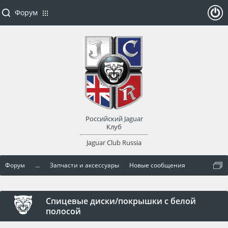
Форум
ойти
или
заре
Российский Jaguar
гист
Клуб
Jaguar Club Russia
рир
Форум
...
Запчасти и аксессуары
Новые сообщения
оват
ься
Спицевые диски/покрышки с белой
полосой