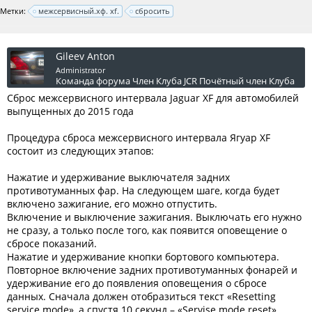
Метки:
межсервисный.хф. xf.
сбросить
Gileev Anton
Administrator
Команда форума
Член Клуба JCR
Почётный член Клуба
Сброс межсервисного интервала Jaguar XF для автомобилей
выпущенных до 2015 года
Процедура сброса межсервисного интервала Ягуар XF
состоит из следующих этапов:
Нажатие и удерживание выключателя задних
противотуманных фар. На следующем шаге, когда будет
включено зажигание, его можно отпустить.
Включение и выключение зажигания. Выключать его нужно
не сразу, а только после того, как появится оповещение о
сбросе показаний.
Нажатие и удерживание кнопки бортового компьютера.
Повторное включение задних противотуманных фонарей и
удерживание его до появления оповещения о сбросе
данных. Сначала должен отобразиться текст «Resetting
service mode», а спустя 10 секунд – «Servise mode reset».