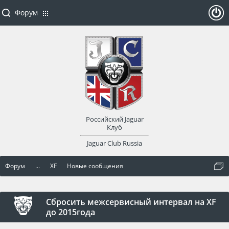
Форум
ойти
или
заре
Российский Jaguar
гист
Клуб
Jaguar Club Russia
рир
Форум
...
XF
Новые сообщения
оват
ься
Сбросить межсервисный интервал на XF
до 2015года