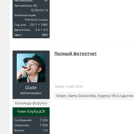
Автомобиль:
XF
Автомобиль #2:
XJ (Series 3)
Комплектация:
Premium Luxury
Год a/м:
2011 + 1985
Двигатель:
3.0 + 5.3
Цвет:
BRG
Полный фотоотчет
Glade
,
4 май 2018
Glade
Administrator
Sniper
,
Valery Dubovitsky
,
Evgeniy178
и
2 другим
Команда форума
Член Клуба JCR
Сообщения:
7.326
Симпатии:
7.034
Баллы:
113