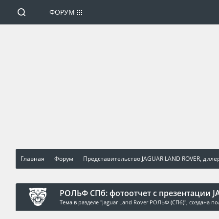
ФОРУМ
Главная
Форум
Представительство JAGUAR LAND ROVER, диле
РОЛЬФ СПб: фотоотчет с презентации J
Тема в разделе "
Jaguar Land Rover РОЛЬФ (СПб)
", создана п