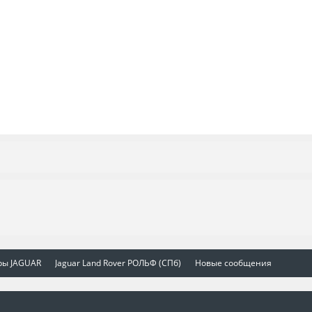
ры JAGUAR
Jaguar Land Rover РОЛЬФ (СПб)
Новые сообщения