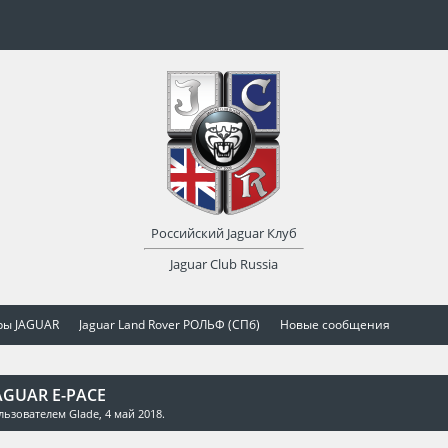
Российский Jaguar Клуб
Jaguar Club Russia
ры JAGUAR
Jaguar Land Rover РОЛЬФ (СПб)
Новые сообщения
AGUAR E-PACE
ользователем
Glade
,
4 май 2018
.