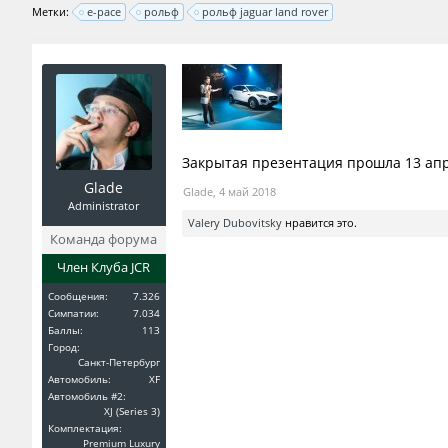
Метки:
e-pace
рольф
рольф jaguar land rover
Закрытая презентация прошла 13 апре
Glade
Glade
,
4 май 2018
Administrator
Valery Dubovitsky
нравится это.
Команда форума
Член Клуба JCR
Сообщения:
7.326
Симпатии:
7.034
Баллы:
113
Город:
Санкт-Петербург
Автомобиль:
XF
Автомобиль #2:
XJ (Series 3)
Комплектация:
Premium Luxury