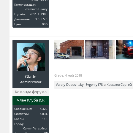
Комплектация:
Premium Luxury
Год a/м:
2011 + 1985
Двигатель:
3.0 + 5.3
Цвет:
BRG
Glade
,
4 май 2018
Glade
Administrator
Valery Dubovitsky
,
Evgeniy178
и
Ковалев Сергей
Команда форума
Член Клуба JCR
Сообщения:
7.326
Симпатии:
7.034
Баллы:
113
Город:
Санкт-Петербург