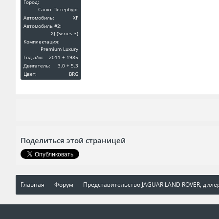
Город:
Санкт-Петербург
Автомобиль:
XF
Автомобиль #2:
XJ (Series 3)
Комплектация:
Premium Luxury
Год a/м:
2011 + 1985
Двигатель:
3.0 + 5.3
Цвет:
BRG
Поделиться этой страницей
Главная
Форум
Представительство JAGUAR LAND ROVER, диле