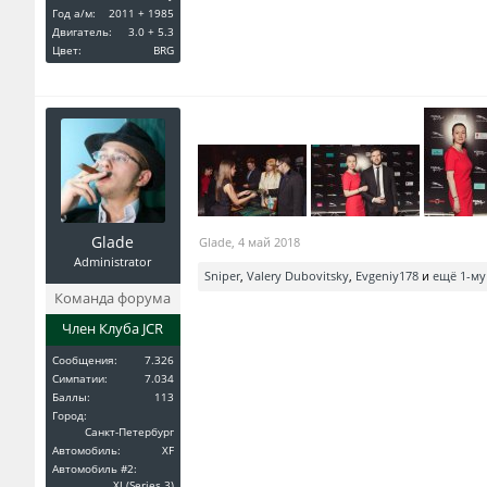
Год a/м:
2011 + 1985
Двигатель:
3.0 + 5.3
Цвет:
BRG
Glade
Glade
,
4 май 2018
Administrator
Sniper
,
Valery Dubovitsky
,
Evgeniy178
и
ещё 1-му
Команда форума
Член Клуба JCR
Сообщения:
7.326
Симпатии:
7.034
Баллы:
113
Город:
Санкт-Петербург
Автомобиль:
XF
Автомобиль #2:
XJ (Series 3)