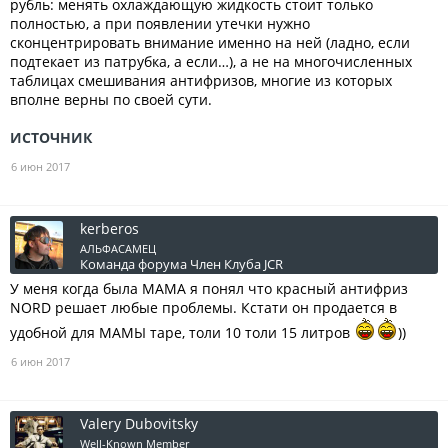
рубль: менять охлаждающую жидкость стоит только
полностью, а при появлении утечки нужно
сконцентрировать внимание именно на ней (ладно, если
подтекает из патрубка, а если…), а не на многочисленных
таблицах смешивания антифризов, многие из которых
вполне верны по своей сути.
ИСТОЧНИК
6 июн 2017
kerberos
АЛЬФАСАМЕЦ
Команда форума
Член Клуба JCR
У меня когда была МАМА я понял что красный антифриз
NORD решает любые проблемы. Кстати он продается в
удобной для МАМЫ таре, толи 10 толи 15 литров
))
6 июн 2017
Valery Dubovitsky
Well-Known Member