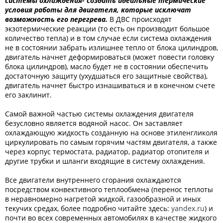
системы охлаждения- создать идеальные термические
условия работы для двигателя, которые исключат
возможность его перегрева.
В ДВС происходят
экзотермические реакции (то есть он производит большое
количество тепла) и в том случае если система охлаждения
не в состоянии забрать излишнее тепло от блока цилиндров,
двигатель начнет деформироваться (может повести головку
блока цилиндров), масло будет не в состоянии обеспечить
достаточную защиту (ухудшаться его защитные свойства),
двигатель начнет быстро изнашиваться и в конечном счете
его заклинит.
Самой важной частью системы охлаждения двигателя
безусловно является водяной насос. Он заставляет
охлаждающую жидкость созданную на основе этиленгликоля
циркулировать по самым горячим частям двигателя, а также
через корпус термостата, радиатор, радиатор отопителя и
другие трубки и шланги входящие в систему охлаждения.
Все двигатели внутреннего сгорания охлаждаются
посредством конвективного теплообмена (перенос теплоты
в неравномерно нагретой жидкой, газообразной и иных
текучих средах, более подробно читайте здесь:
yandex.ru
) и
почти во всех современных автомобилях в качестве жидкого