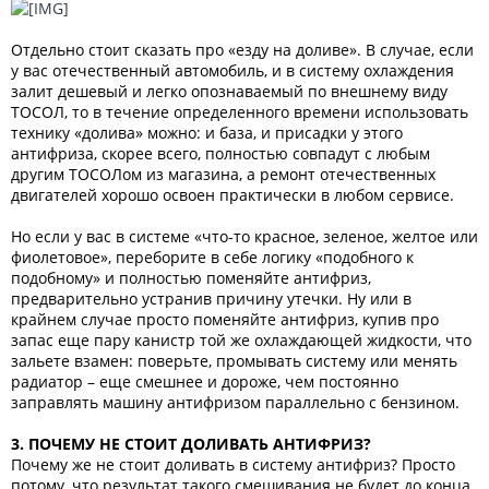
Отдельно стоит сказать про «езду на доливе». В случае, если
у вас отечественный автомобиль, и в систему охлаждения
залит дешевый и легко опознаваемый по внешнему виду
ТОСОЛ, то в течение определенного времени использовать
технику «долива» можно: и база, и присадки у этого
антифриза, скорее всего, полностью совпадут с любым
другим ТОСОЛом из магазина, а ремонт отечественных
двигателей хорошо освоен практически в любом сервисе.
Но если у вас в системе «что-то красное, зеленое, желтое или
фиолетовое», переборите в себе логику «подобного к
подобному» и полностью поменяйте антифриз,
предварительно устранив причину утечки. Ну или в
крайнем случае просто поменяйте антифриз, купив про
запас еще пару канистр той же охлаждающей жидкости, что
зальете взамен: поверьте, промывать систему или менять
радиатор – еще смешнее и дороже, чем постоянно
заправлять машину антифризом параллельно с бензином.
3. ПОЧЕМУ НЕ СТОИТ ДОЛИВАТЬ АНТИФРИЗ?
Почему же не стоит доливать в систему антифриз? Просто
потому, что результат такого смешивания не будет до конца