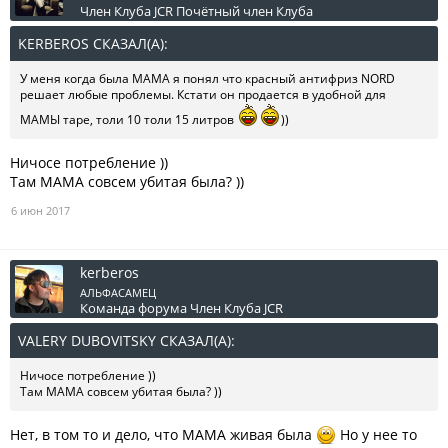
Член Клуба JCR
Почётный член Клуба
KERBEROS СКАЗАЛ(А):
↑
У меня когда была МАМА я понял что красный антифриз NORD
решает любые проблемы. Кстати он продается в удобной для
МАМЫ таре, толи 10 толи 15 литров
))
Ничосе потребление ))
Там МАМА совсем убитая была? ))
6 июн 2017
kerberos
АЛЬФАСАМЕЦ
Команда форума
Член Клуба JCR
VALERY DUBOVITSKY СКАЗАЛ(А):
↑
Ничосе потребление ))
Там МАМА совсем убитая была? ))
Нет, в том то и дело, что МАМА живая была
Но у нее то