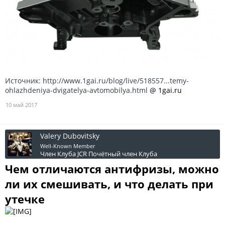
Источник:
http://www.1gai.ru/blog/live/518557...temy-
ohlazhdeniya-dvigatelya-avtomobilya.html
@ 1gai.ru
10 май 2017
Valery Dubovitsky
Well-Known Member
Член Клуба JCR
Почётный член Клуба
Чем отличаются антифризы, можно
ли их смешивать, и что делать при
утечке