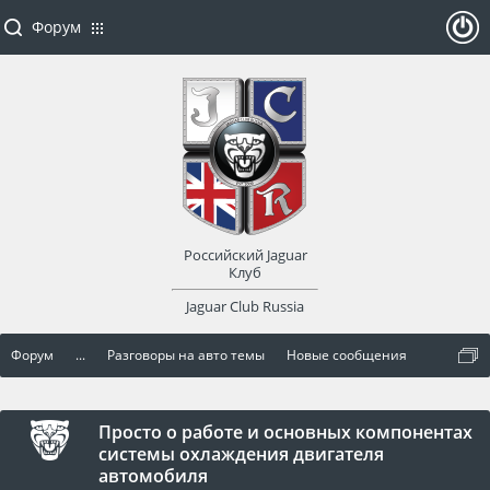
Форум
ойти
или
заре
Российский Jaguar
гист
Клуб
Jaguar Club Russia
рир
Форум
...
Разговоры на авто темы
Новые сообщения
оват
ься
Просто о работе и основных компонентах
системы охлаждения двигателя
автомобиля