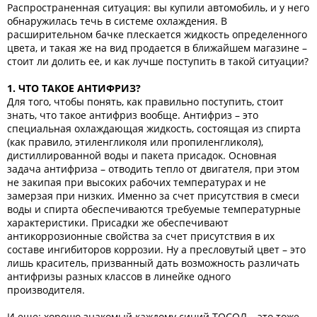
Распространенная ситуация: вы купили автомобиль, и у него
обнаружилась течь в системе охлаждения. В
расширительном бачке плескается жидкость определенного
цвета, и такая же на вид продается в ближайшем магазине –
стоит ли долить ее, и как лучше поступить в такой ситуации?
1. ЧТО ТАКОЕ АНТИФРИЗ?
Для того, чтобы понять, как правильно поступить, стоит
знать, что такое антифриз вообще. Антифриз – это
специальная охлаждающая жидкость, состоящая из спирта
(как правило, этиленгликоля или пропиленгликоля),
дистиллированной воды и пакета присадок. Основная
задача антифриза – отводить тепло от двигателя, при этом
не закипая при высоких рабочих температурах и не
замерзая при низких. Именно за счет присутствия в смеси
воды и спирта обеспечиваются требуемые температурные
характеристики. Присадки же обеспечивают
антикоррозионные свойства за счет присутствия в их
составе ингибиторов коррозии. Ну а пресловутый цвет – это
лишь краситель, призванный дать возможность различать
антифризы разных классов в линейке одного
производителя.
И еще: хорошо знакомый каждому синий ТОСОЛ – это тоже