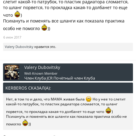
слетит какой-то патрубок, то пластик радиатора сломается,
то шланг порвется, то прокладка какая-то долбанет то еще
чото
)
Психануть и поменять все шланги как показала практика
особо не помогло
))
6 июн 2017
Valery Dubovitsky
нравится это.
Valery Dubovitsky
Well-Known Member
Член Клуба JCR
Почётный член Клуба
KERBEROS СКАЗАЛ(А):
↑
Нет, в том то и дело, что МАМА живая была
Но у нее то слетит
какой-то патрубок, то пластик радиатора сломается, то шланг
порвется, то прокладка какая-то долбанет то еще чото
)
Психануть и поменять все шланги как показала практика особо не
помогло
))