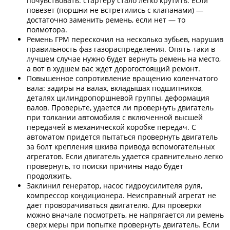
почувствовать: стартеру стало легко крутить. Если
повезет (поршни не встретились с клапанами) —
достаточно заменить ремень, если нет — то
полмотора.
Ремень ГРМ перескочил на несколько зубьев, нарушив
правильность фаз газораспределения. Опять-таки в
лучшем случае нужно будет вернуть ремень на место,
а вот в худшем вас ждет дорогостоящий ремонт.
Повышенное сопротивление вращению коленчатого
вала: задиры на валах, вкладышах подшипников,
деталях цилиндропоршневой группы, деформация
валов. Проверьте, удается ли провернуть двигатель
при толкании автомобиля с включенной высшей
передачей в механической коробке передач. С
автоматом придется пытаться провернуть двигатель
за болт крепления шкива привода вспомогательных
агрегатов. Если двигатель удается сравнительно легко
провернуть, то поиски причины надо будет
продолжить.
Заклинил генератор, насос гидроусилителя руля,
компрессор кондиционера. Неисправный агрегат не
дает проворачиваться двигателю. Для проверки
можно вначале посмотреть, не напрягается ли ремень
сверх меры при попытке провернуть двигатель. Если