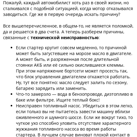
Пожалуй, каждый автомобилист хоть раз в своей жизни, но
сталкивался с подобной ситуацией, когда мотор отказывался
заводиться. Где же в первую очередь искать причину?
Все вышеперечисленное, в общем-то, не является поломкой,
да и решается в два счета. А теперь разберем причины,
связанные с
технической неисправностью
:
Если стартер крутит совсем медленно, то причиной
может быть загустевшее на морозе масло в двигателе.
А может быть, и разряженная после длительной
стоянки АКБ или её сильно окислившиеся клеммы.
При этом напряжение бортсети может просесть так,
что блок управления двигателем откажется работать.
Ну, тут все понятно: масло следует залить по сезону,
батарею зарядить или заменить.
Что-то замерзло — вода в бензопроводе, дизтопливо в
баке или фильтре. Ищите теплый бокс!
Неисправен топливный насос. Убедиться в этом легко,
если только вы не пытаетесь завести машину вблизи
оживленного и шумного шоссе. Если же вокруг тихо, то
чуткое ухо способно уловить отсутствие характерного
жужжания топливного насоса во время работы
стартера. В лучшем случае виноват плохой контакт в