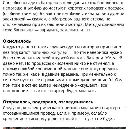
Способы
посадить батарею
в ноль достаточно банальны: от
непогашенных фар до частых и коротких городских поездок
(особенно зимой). Бывают автомобили с изначально дурной
электрикой — скажем, с обогревом заднего стекла, не
отключаемым при выключении мотора. Методы оживления
тоже банальны — зарядить, заменить и т.п.
Окислилось
Когда-то давно в таких случаях один из авторов привычно
лез под капот
папиных Жигулей
— почти наверняка нужно
было почистить мелкой шкуркой клеммы батареи. Жигулей
давно нет. Но процессы окисления никто не отменял, а
потому в любой современной машине они могут вредить
точно так же, как и в давние времена. Применительно к
системе пуска с ее огромными токами даже лишние 0,1 Ома
при токе в сотню ампер немедленно «скушают» всё
напряжение — в итоге стартер будет молчать.
Оторвалось, подгорело, отсоединилось
Следующая «электрическая» причина молчания стартера —
отсоединившийся провод. Если, к примеру, ослабло
крепление к тяговому реле, то знайте — пуска не будет.