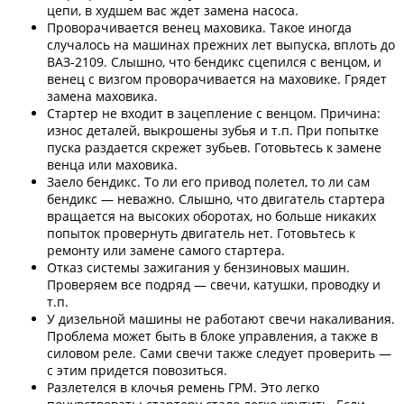
цепи, в худшем вас ждет замена насоса.
Проворачивается венец маховика. Такое иногда
случалось на машинах прежних лет выпуска, вплоть до
ВАЗ-2109. Слышно, что бендикс сцепился с венцом, и
венец с визгом проворачивается на маховике. Грядет
замена маховика.
Стартер не входит в зацепление с венцом. Причина:
износ деталей, выкрошены зубья и т.п. При попытке
пуска раздается скрежет зубьев. Готовьтесь к замене
венца или маховика.
Заело бендикс. То ли его привод полетел, то ли сам
бендикс — неважно. Слышно, что двигатель стартера
вращается на высоких оборотах, но больше никаких
попыток провернуть двигатель нет. Готовьтесь к
ремонту или замене самого стартера.
Отказ системы зажигания у бензиновых машин.
Проверяем все подряд — свечи, катушки, проводку и
т.п.
У дизельной машины не работают свечи накаливания.
Проблема может быть в блоке управления, а также в
силовом реле. Сами свечи также следует проверить —
с этим придется повозиться.
Разлетелся в клочья ремень ГРМ. Это легко