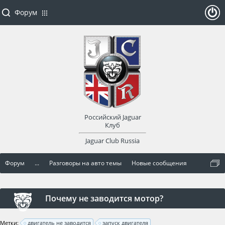
Форум
ойти
или
заре
Российский Jaguar
гист
Клуб
Jaguar Club Russia
рир
Форум
...
Разговоры на авто темы
Новые сообщения
оват
ься
Почему не заводится мотор?
Метки:
двигатель не заводится
запуск двигателя