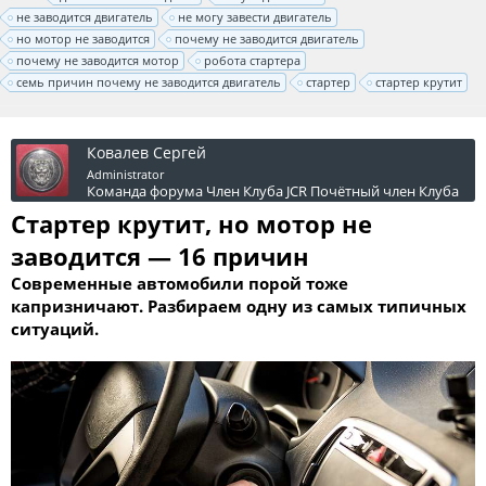
не заводится двигатель
не могу завести двигатель
но мотор не заводится
почему не заводится двигатель
почему не заводится мотор
робота стартера
семь причин почему не заводится двигатель
стартер
стартер крутит
Ковалев Сергей
Administrator
Команда форума
Член Клуба JCR
Почётный член Клуба
Стартер крутит, но мотор не
заводится — 16 причин
Современные автомобили порой тоже
капризничают. Разбираем одну из самых типичных
ситуаций.