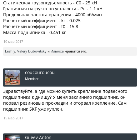
Статическая грузоподъемность - C0 - 25 кН
Граничная нагрузка по усталости - Pu - 1.1 кН
Предельная частота вращения - 4000 об/мин
Расчетный коэффициент - kr - 0.025
Расчетный коэффициент - f0 - 15.8
Масса подшипника - 0.451 кг
10 мар 2017
Leshiy
,
Valery Dubovitsky
и
Ильюха
нравится это.
coucouroucou
Member
Здравствуйте, а где можно купить крепление подвесного
подшипника к днищу? У меня заклинило подшипник, он
порвал резиновые прокладки и оторвал крепление. Сам
подшипник SKF уже куплен.
15 мар 2017
Gileev Anton