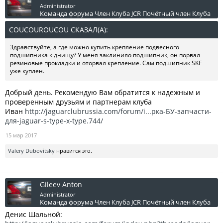
Administrator
Команда форума
Член Клуба JCR
Почётный член Клуба
COUCOUROUCOU СКАЗАЛ(А):
↑
Здравствуйте, а где можно купить крепление подвесного
подшипника к днищу? У меня заклинило подшипник, он порвал
резиновые прокладки и оторвал крепление. Сам подшипник SKF
уже куплен.
Добрый день. Рекомендую Вам обратится к надежным и
проверенным друзьям и партнерам клуба
Иван
http://jaguarclubrussia.com/forum/i...рка-БУ-запчасти-
для-jaguar-s-type-x-type.744/
15 мар 2017
Valery Dubovitsky
нравится это.
Gileev Anton
Administrator
Команда форума
Член Клуба JCR
Почётный член Клуба
Денис Шальной: