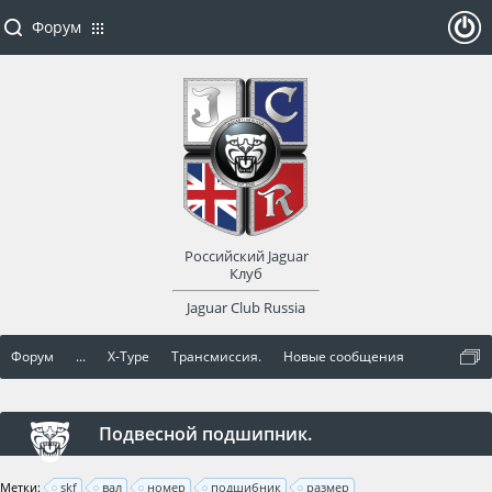
Форум
ойти
или
заре
Российский Jaguar
гист
Клуб
Jaguar Club Russia
рир
Форум
...
X-Type
Трансмиссия.
Новые сообщения
оват
ься
Подвесной подшипник.
Метки:
skf
вал
номер
подшибник
размер