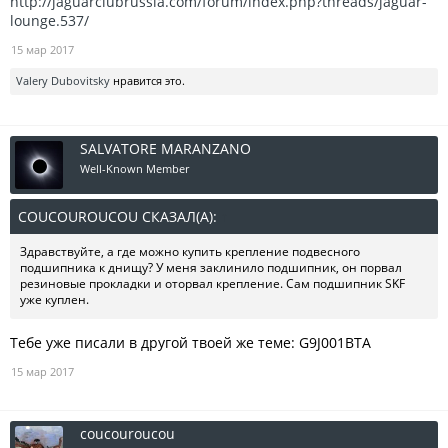
http://jaguarclubrussia.com/forum/index.php?threads/jaguar-
lounge.537/
15 мар 2017
Valery Dubovitsky
нравится это.
SALVATORE MARANZANO
Well-Known Member
COUCOUROUCOU СКАЗАЛ(А):
↑
Здравствуйте, а где можно купить крепление подвесного
подшипника к днищу? У меня заклинило подшипник, он порвал
резиновые прокладки и оторвал крепление. Сам подшипник SKF
уже куплен.
Тебе уже писали в другой твоей же теме: G9J001BTA
15 мар 2017
coucouroucou