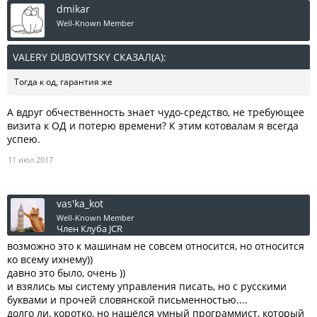
dmikar
Well-Known Member
VALERY DUBOVITSKY СКАЗАЛ(А):
↑
Тогда к од, гарантия же
А вдруг обчественность знает чудо-средство, не требующее
визита к ОД и потерю времени? К этим котовалам я всегда
успею.
11 июл 2017
vas'ka_kot
Well-Known Member
Член Клуба JCR
возможно это к машинам не совсем относится, но относится
ко всему ихнему))
давно это было, очень ))
и взялись мы систему управления писать, но с русскими
буквами и прочей словянской письменностью....
долго ли, коротко, но нашёлся умный программист, который