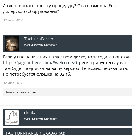
А где почитать про эту процедуру? Она возможна без
дилерского оборудования?
12 июл 2017
TaciturnFarcer
Well-Known Member
Если у вас навигация на жестком диске, то заходите вот сюда
https://jaguar.here.com/#welcome/0
, регистрируетесь, у вас
там будет подписка на вашу версию. Её можно перезалить,
но потребуется флэшка на 32 гб.
12 июл 2017
dmikar
нравится это.
dmikar
Well-Known Member
TACITURNFARCER СКАЗАЛ(А):
↑