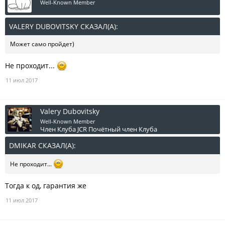
Well-Known Member
VALERY DUBOVITSKY СКАЗАЛ(А):
↑
Может само пройдет)
Не проходит...
11 июл 2017
Valery Dubovitsky
Well-Known Member
Член Клуба JCR
Почётный член Клуба
DMIKAR СКАЗАЛ(А):
↑
Не проходит...
Тогда к од, гарантия же
11 июл 2017