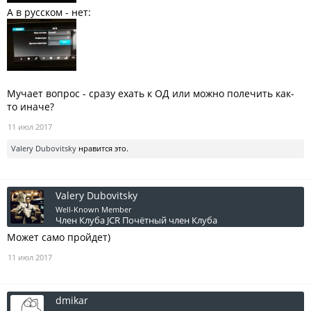
А в русском - нет:
Мучает вопрос - сразу ехать к ОД или можно полечить как-
то иначе?
11 июл 2017
Valery Dubovitsky
нравится это.
Valery Dubovitsky
Well-Known Member
Член Клуба JCR
Почётный член Клуба
Может само пройдет)
11 июл 2017
dmikar