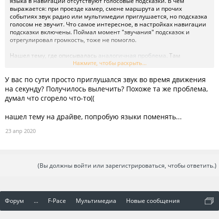
языка в навигации отсутствуют голосовые подсказки. В чем
выражается: при проезде камер, смене маршрута и прочих
событиях звук радио или мультимедии приглушается, но подсказка
голосом не звучит. Что самое интересное, в настройках навигации
подсказки включены. Поймал момент "звучания" подсказок и
отрегулировал громкость, тоже не помогло.
Нашел тему, где описывалась
аналогичная проблема
. Там
порекомендовали сменить язык на другой и потом снова вернуть
Нажмите, чтобы раскрыть...
русский. Но и эти рекомендации не помогли. Причем в настройках
У вас по сути просто приглушался звук во время движения
видно, что в английском языке настройки подсказок есть:
Посмотреть вложение 10189
на секунду? Получилось вылечить? Похоже та же проблема,
А в русском - нет:
думал что сгорело что-то((
Посмотреть вложение 10190
нашел тему на драйве, попробую языки поменять...
Мучает вопрос - сразу ехать к ОД или можно полечить как-то иначе?
23 апр 2020
(Вы должны войти или зарегистрироваться, чтобы ответить.)
Форум
...
F-Pace
Мультимедиа
Новые сообщения