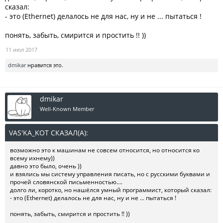
сказал:
- это (Ethernet) делалось не для нас, ну и не ... пытаться !
понять, забыть, смирится и простить !! ))
11 июл 2017
dmikar
нравится это.
dmikar
Well-Known Member
VAS'KA_KOT СКАЗАЛ(А):
↑
возможно это к машинам не совсем относится, но относится ко
всему ихнему))
давно это было, очень ))
и взялись мы систему управления писать, но с русскими буквами и
прочей словянской письменностью....
долго ли, коротко, но нашёлся умный программист, который сказал:
- это (Ethernet) делалось не для нас, ну и не ... пытаться !
понять, забыть, смирится и простить !! ))