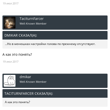
19 июл 2017
TaciturnFarcer
Well-Known Member
DMIKAR СКАЗАЛ(А):
↑
...Но в менюшках настройки голова по прежнему отсутствуют.
А как это понять?
19 июл 2017
dmikar
Well-Known Member
TACITURNFARCER СКАЗАЛ(А):
↑
А как это понять?