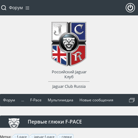
Форум
ойти
или
заре
Российский Jaguar
гист
Клуб
Jaguar Club Russia
рир
Форум
...
F-Pace
Мультимедиа
Новые сообщения
оват
ься
Первые глюки F-PACE
Метки:
f-pace
jaguar f-pace
глюки