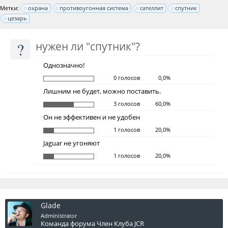
Метки:
охрана
противоугонная система
сателлит
спутник
цезарь
?
нужен ли "спутник"?
Однозначно!
0 голосов
0,0%
Лишним не будет, можно поставить.
3 голосов
60,0%
Он не эффективен и не удобен
1 голосов
20,0%
Jaguar не угоняют
1 голосов
20,0%
Glade
Administrator
Команда форума
Член Клуба JCR