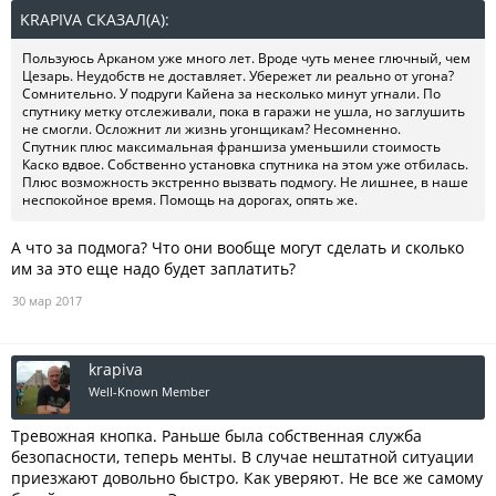
KRAPIVA СКАЗАЛ(А):
↑
Пользуюсь Арканом уже много лет. Вроде чуть менее глючный, чем
Цезарь. Неудобств не доставляет. Убережет ли реально от угона?
Сомнительно. У подруги Кайена за несколько минут угнали. По
спутнику метку отслеживали, пока в гаражи не ушла, но заглушить
не смогли. Осложнит ли жизнь угонщикам? Несомненно.
Спутник плюс максимальная франшиза уменьшили стоимость
Каско вдвое. Собственно установка спутника на этом уже отбилась.
Плюс возможность экстренно вызвать подмогу. Не лишнее, в наше
неспокойное время. Помощь на дорогах, опять же.
А что за подмога? Что они вообще могут сделать и сколько
им за это еще надо будет заплатить?
30 мар 2017
krapiva
Well-Known Member
Тревожная кнопка. Раньше была собственная служба
безопасности, теперь менты. В случае нештатной ситуации
приезжают довольно быстро. Как уверяют. Не все же самому