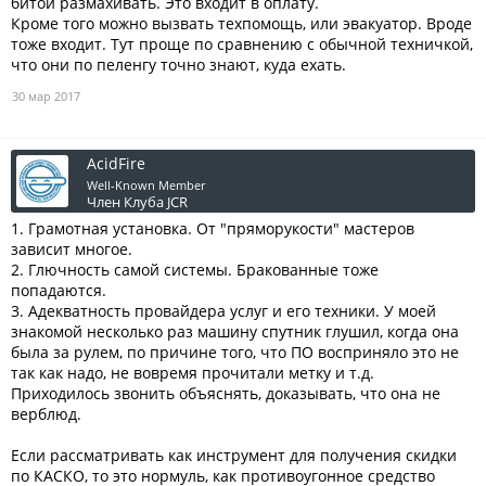
битой размахивать. Это входит в оплату.
Кроме того можно вызвать техпомощь, или эвакуатор. Вроде
тоже входит. Тут проще по сравнению с обычной техничкой,
что они по пеленгу точно знают, куда ехать.
30 мар 2017
AcidFire
Well-Known Member
Член Клуба JCR
1. Грамотная установка. От "пряморукости" мастеров
зависит многое.
2. Глючность самой системы. Бракованные тоже
попадаются.
3. Адекватность провайдера услуг и его техники. У моей
знакомой несколько раз машину спутник глушил, когда она
была за рулем, по причине того, что ПО восприняло это не
так как надо, не вовремя прочитали метку и т.д.
Приходилось звонить объяснять, доказывать, что она не
верблюд.
Если рассматривать как инструмент для получения скидки
по КАСКО, то это нормуль, как противоугонное средство