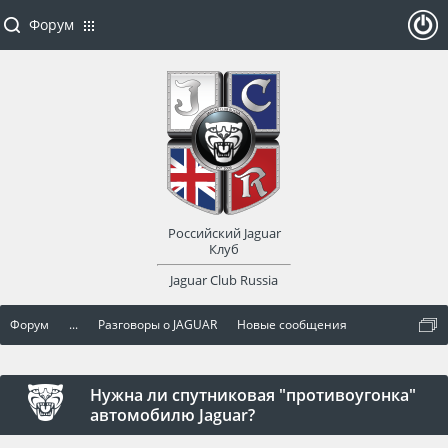
Форум
ойти
или
заре
Российский Jaguar
гист
Клуб
Jaguar Club Russia
рир
Форум
...
Разговоры о JAGUAR
Новые сообщения
оват
ься
Нужна ли спутниковая "противоугонка"
автомобилю Jaguar?