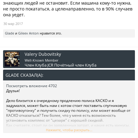
знающих людей не остановит. Если машина кому-то нужна,
не просто покататься, а целенаправленно, то в 90% случаев
она уедет.
30 мар 2017
Glade
и
Gileev Anton
нравится это.
Valery Dubovitsky
Well-Known Member
Член Клуба JCR
Почётный член Клуба
GLADE СКАЗАЛ(А):
↑
Посмотреть вложение 4702
Друзья!
Дело близится к очередному продлению полиса КАСКО и я
задумался, может быть нам с котом стоит поставить спутниковую
"противоугонку" и получить скидку по полису, или может вообще от
КАСКО отказаться? Тем более, что у меня есть возможность
установить комплекс от "цезаря" с хорошей скидкой.
Как считаете, стоит ли он заявленных затрат, и какие есть минусы,
может кто уже ставил, использует и модет поделиться опытом?
Нажмите, чтобы раскрыть...