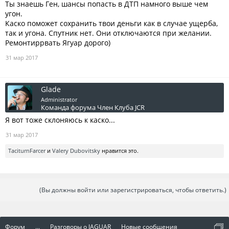
Ты знаешь Ген, шансы попасть в ДТП намного выше чем
Меня смущает, что в интернетах есть куча роликов, как "спутники"
глушатся, обнаруживаются и выдираются, и машина уходит
угон.
бесследно...
Каско поможет сохранить твои деньги как в случае ущерба,
так и угона. Спутник нет. Они отключаются при желании.
Спасибо за ваши мнения!
Ремонтиррвать Ягуар дорого)
31 мар 2017
Glade
Administrator
Команда форума
Член Клуба JCR
Я вот тоже склоняюсь к каско...
31 мар 2017
TaciturnFarcer
и
Valery Dubovitsky
нравится это.
(Вы должны войти или зарегистрироваться, чтобы ответить.)
Форум
...
Разговоры о JAGUAR
Новые сообщения