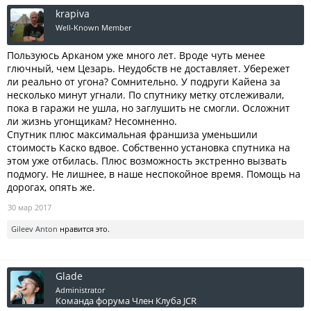
krapiva
Well-Known Member
Пользуюсь Арканом уже много лет. Вроде чуть менее
глючный, чем Цезарь. Неудобств не доставляет. Убережет
ли реально от угона? Сомнительно. У подруги Кайена за
несколько минут угнали. По спутнику метку отслеживали,
пока в гаражи не ушла, но заглушить не смогли. Осложнит
ли жизнь угонщикам? Несомненно.
Спутник плюс максимальная франшиза уменьшили
стоимость Каско вдвое. Собственно установка спутника на
этом уже отбилась. Плюс возможность экстренно вызвать
подмогу. Не лишнее, в наше неспокойное время. Помощь на
дорогах, опять же.
30 мар 2017
Gileev Anton
нравится это.
Glade
Administrator
Команда форума
Член Клуба JCR