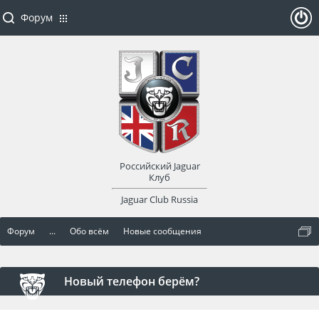
Форум
ойти
или
заре
Российский Jaguar
гист
Клуб
Jaguar Club Russia
рир
Форум
...
Обо всём
Новые сообщения
оват
ься
Новый телефон берём?