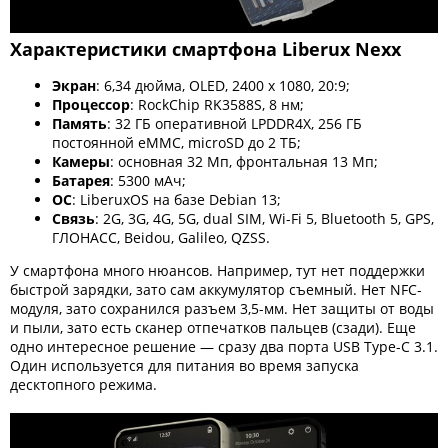
Характеристики смартфона Liberux Nexx
Экран
: 6,34 дюйма, OLED, 2400 х 1080, 20:9;
Процессор
: RockChip RK3588S, 8 нм;
Память
: 32 ГБ оперативной LPDDR4X, 256 ГБ
постоянной eMMC, microSD до 2 ТБ;
Камеры
: основная 32 Мп, фронтальная 13 Мп;
Батарея
: 5300 мАч;
ОС
: LiberuxOS на базе Debian 13;
Связь
: 2G, 3G, 4G, 5G, dual SIM, Wi-Fi 5, Bluetooth 5, GPS,
ГЛОНАСС, Beidou, Galileo, QZSS.
У смартфона много нюансов. Например, тут нет поддержки
быстрой зарядки, зато сам аккумулятор съемный. Нет NFC-
модуля, зато сохранился разъем 3,5-мм. Нет защиты от воды
и пыли, зато есть сканер отпечатков пальцев (сзади). Еще
одно интересное решение — сразу два порта USB Type-C 3.1.
Один используется для питания во время запуска
десктопного режима.