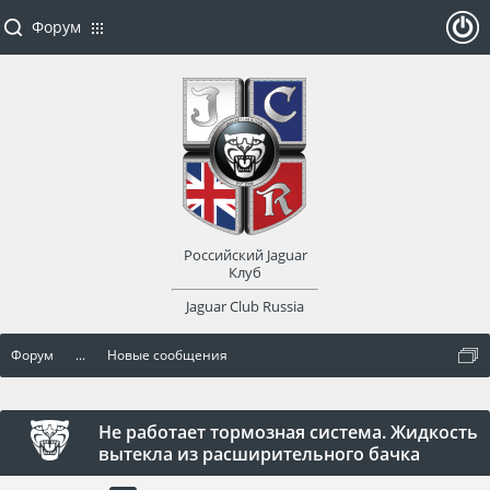
Форум
ойти
или
заре
Российский Jaguar
гист
Клуб
Jaguar Club Russia
рир
Форум
...
Новые сообщения
оват
ься
Не работает тормозная система. Жидкость
вытекла из расширительного бачка