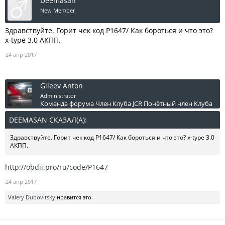
Deemasan
New Member
Здравствуйте. Горит чек код P1647/ Как бороться и что это?
x-type 3.0 АКПП.
24 апр 2017
Gileev Anton
Administrator
Команда форума
Член Клуба JCR
Почётный член Клуба
DEEMASAN СКАЗАЛ(А):
↑
Здравствуйте. Горит чек код P1647/ Как бороться и что это? x-type 3.0
АКПП.
http://obdii.pro/ru/code/P1647
24 апр 2017
Valery Dubovitsky
нравится это.