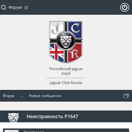
Форум
ойти
или
заре
Российский Jaguar
гист
Клуб
Jaguar Club Russia
рир
Форум
...
Новые сообщения
оват
ься
Неисправность P1647