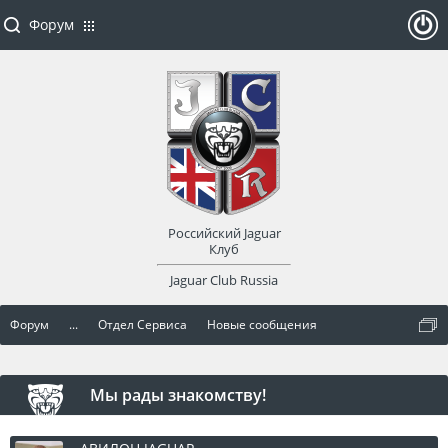
Форум
ойти
или
заре
Российский Jaguar
гист
Клуб
Jaguar Club Russia
рир
Форум
...
Отдел Сервиса
Новые сообщения
оват
ься
Мы рады знакомству!