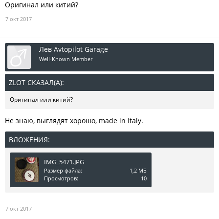
Оригинал или китий?
7 окт 2017
Лев Avtopilot Garage
Well-Known Member
ZLOT СКАЗАЛ(А):
↑
Оригинал или китий?
Не знаю, выглядят хорошо, made in Italy.
ВЛОЖЕНИЯ:
IMG_5471.JPG
Размер файла:
1,2 МБ
Просмотров:
10
7 окт 2017