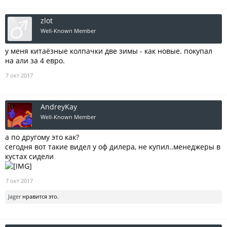
zlot
Well-Known Member
у меня китаёзные колпачки две зимы - как новые. покупал
на али за 4 евро.
7 окт 2017
AndreyKay
Well-Known Member
а по другому это как?
сегодня вот такие видел у оф дилера, не купил..менеджеры в
кустах сидели
7 окт 2017
Jager
нравится это.