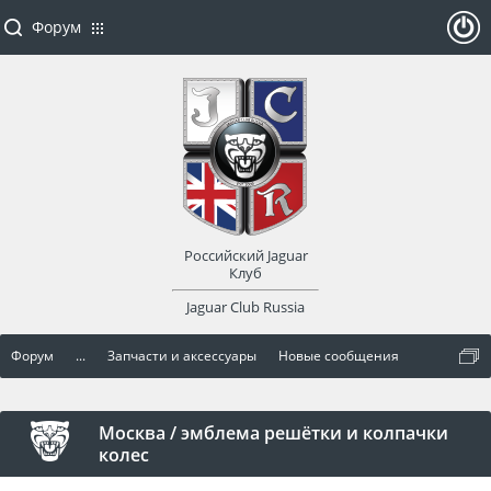
Форум
ойти
или
заре
Российский Jaguar
гист
Клуб
Jaguar Club Russia
рир
Форум
...
Запчасти и аксессуары
Новые сообщения
оват
ься
Москва / эмблема решётки и колпачки
колес