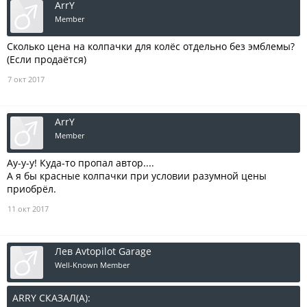
ArrY
Member
Сколько цена на колпачки для колёс отдельно без эмблемы?
(Если продаётся)
7 окт 2017
ArrY
Member
Ау-у-у! Куда-то пропал автор....
А я бы красные колпачки при условии разумной цены
приобрёл.
11 окт 2017
Лев Avtopilot Garage
Well-Known Member
ARRY СКАЗАЛ(А):
↑