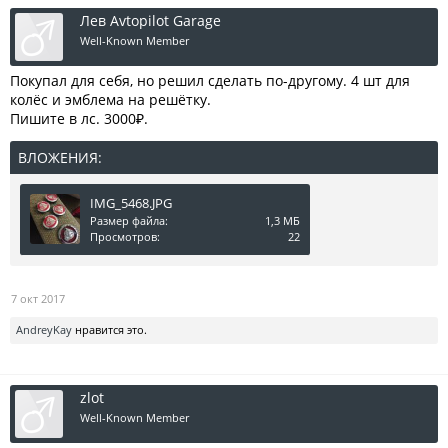
Лев Avtopilot Garage
Well-Known Member
Покупал для себя, но решил сделать по-другому. 4 шт для
колёс и эмблема на решётку.
Пишите в лс. 3000₽.
ВЛОЖЕНИЯ:
IMG_5468.JPG
Размер файла:
1,3 МБ
Просмотров:
22
7 окт 2017
AndreyKay
нравится это.
zlot
Well-Known Member