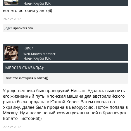
Член Клуба JCR
вот это история у авто)))
26 окт 2017
Jager
нравится это.
Jager
Well-Known Member
Член Клуба JCR
MER013 СКАЗАЛ(А):
↑
вот это история у авто)))
У родственника был праворукий Ниссан. Удалось выяснить
его жизненный путь. Японская машина для австралийского
рынка была продана в Южной Корее. Затем попала на
Украину. Далее была продана в Белоруссию. Потом попала в
Москву. Ну а после новый хозяин уехал на ней в Красноярск.
Вот это - история!))
27 окт 2017