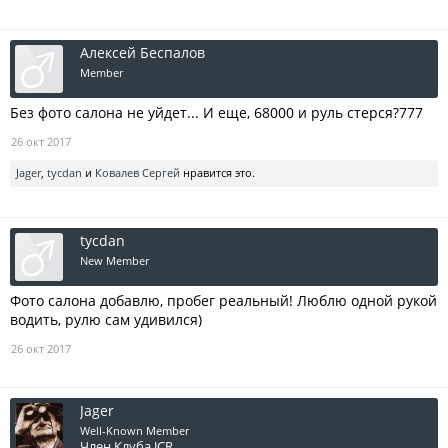
Алексей Беспалов
Member
Без фото салона не уйдет... И еще, 68000 и руль стерся?777
26 окт 2017
Jager
,
tycdan
и
Ковалев Сергей
нравится это.
tycdan
New Member
Фото салона добавлю, пробег реальный! Люблю одной рукой
водить, рулю сам удивился)
26 окт 2017
Jager
Well-Known Member
Член Клуба JCR