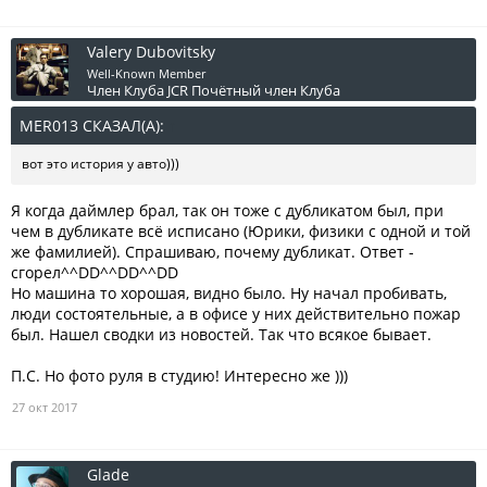
Valery Dubovitsky
Well-Known Member
Член Клуба JCR
Почётный член Клуба
MER013 СКАЗАЛ(А):
↑
вот это история у авто)))
Я когда даймлер брал, так он тоже с дубликатом был, при
чем в дубликате всё исписано (Юрики, физики с одной и той
же фамилией). Спрашиваю, почему дубликат. Ответ -
сгорел^^DD^^DD^^DD
Но машина то хорошая, видно было. Ну начал пробивать,
люди состоятельные, а в офисе у них действительно пожар
был. Нашел сводки из новостей. Так что всякое бывает.
П.С. Но фото руля в студию! Интересно же )))
27 окт 2017
Glade