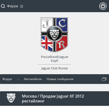
Форум
ойти
или
заре
Российский Jaguar
гист
Клуб
Jaguar Club Russia
рир
Форум
...
Автомобили
Новые сообщения
оват
ься
Москва / Продам Jaguar XF 2012
рестайлинг