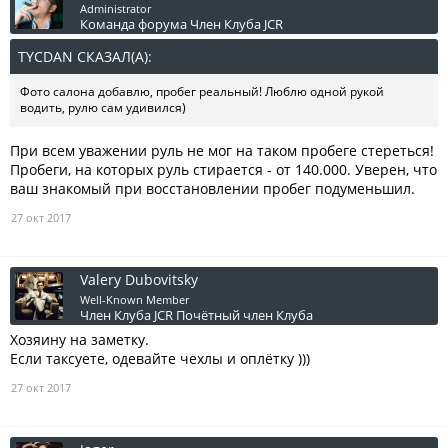
Administrator
Команда форума
Член Клуба JCR
TYCDAN СКАЗАЛ(А):
↑
Фото салона добавлю, пробег реальный! Люблю одной рукой
водить, рулю сам удивился)
При всем уважении руль не мог на таком пробеге стереться!
Пробеги, на которых руль стирается - от 140.000. Уверен, что
ваш знакомый при восстановлении пробег подуменьшил.
27 окт 2017
Valery Dubovitsky
Well-Known Member
Член Клуба JCR
Почётный член Клуба
Хозяину на заметку.
Если таксуете, одевайте чехлы и оплётку )))
27 окт 2017