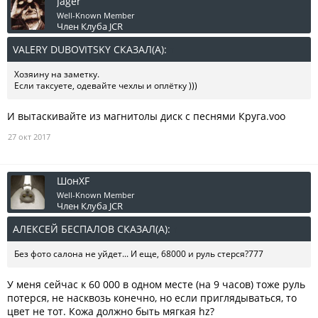
Jager
Well-Known Member
Член Клуба JCR
VALERY DUBOVITSKY СКАЗАЛ(А):
↑
Хозяину на заметку.
Если таксуете, одевайте чехлы и оплётку )))
И вытаскивайте из магнитолы диск с песнями Круга.voo
27 окт 2017
ШонXF
Well-Known Member
Член Клуба JCR
АЛЕКСЕЙ БЕСПАЛОВ СКАЗАЛ(А):
↑
Без фото салона не уйдет... И еще, 68000 и руль стерся?777
У меня сейчас к 60 000 в одном месте (на 9 часов) тоже руль
потерся, не насквозь конечно, но если приглядываться, то
цвет не тот. Кожа должно быть мягкая hz?