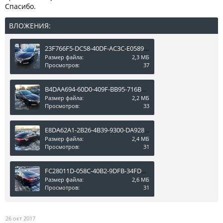
Спасибо.
ВЛОЖЕНИЯ:
23F766F5-DC58-40DF-AC3C-E05898FC1446.jpeg
Размер файла:
2,3 МБ
Просмотров:
37
B4DAA694-60D0-409F-BB95-716B505B584F.jpeg
Размер файла:
2,2 МБ
Просмотров:
33
E8DA62A1-2B26-4B39-9300-DA9284970D90.jpeg
Размер файла:
2,4 МБ
Просмотров:
31
FC28011D-058C-40B2-9DFB-34FDEFC682D8.jpeg
Размер файла:
2,6 МБ
Просмотров:
31
26 окт 2017