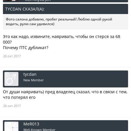
TYCDAN СКАЗАЛ(А):
↑
Фото салона добавлю, пробег реальный! Люблю одной рукой
водить, рулю сам удивился)
Это как надо, извините, наяривать, чтобы он стерся за 68
000?
Почему ПТС дубликат?
26 окт 2017
tycdan
New Member
От души наяривать) пред владелец сказал, что в связи с тем,
что потерял его
26 окт 2017
MeR013
Well-Known Member