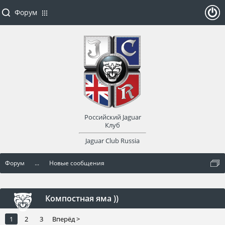
Форум
ойти
или
заре
Российский Jaguar
гист
Клуб
Jaguar Club Russia
рир
Форум
...
Новые сообщения
оват
ься
Компостная яма ))
1
2
3
Вперёд >