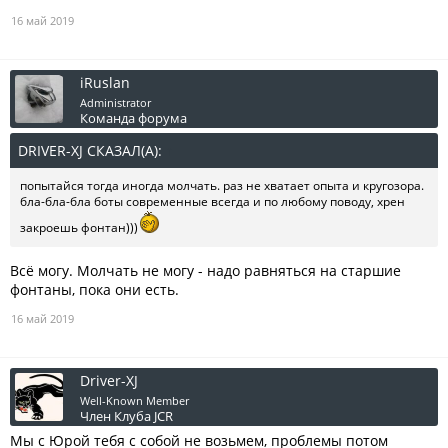
16 май 2019
iRuslan
Administrator
Команда форума
DRIVER-XJ СКАЗАЛ(А):
↑
попытайся тогда иногда молчать. раз не хватает опыта и кругозора.
бла-бла-бла боты современные всегда и по любому поводу, хрен
закроешь фонтан)))
Всё могу. Молчать не могу - надо равняться на старшие
фонтаны, пока они есть.
16 май 2019
Driver-XJ
Well-Known Member
Член Клуба JCR
Мы с Юрой тебя с собой не возьмем, проблемы потом