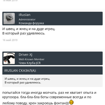
16 май 2019
iRuslan
Administrator
Команда форума
И швец, и жнец и на дуде игрец.
В который раз удивляюсь.
16 май 2019
Driver-XJ
Well-Known Member
Член Клуба JCR
IRUSLAN СКАЗАЛ(А):
↑
И швец, и жнец и на дуде игрец.
В который раз удивляюсь.
попытайся тогда иногда молчать. раз не хватает опыта и
кругозора. бла-бла-бла боты современные всегда и по
любому поводу, хрен закроешь фонтан)))