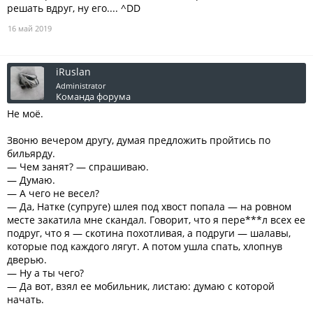
решать вдруг, ну его.... ^DD
16 май 2019
iRuslan
Administrator
Команда форума
Не моё.
Звоню вечером другу, думая предложить пройтись по
бильярду.
— Чем занят? — спрашиваю.
— Думаю.
— А чего не весел?
— Да, Натке (супруге) шлея под хвост попала — на ровном
месте закатила мне скандал. Говорит, что я пере***л всех ее
подруг, что я — скотина похотливая, а подруги — шалавы,
которые под каждого лягут. А потом ушла спать, хлопнув
дверью.
— Ну а ты чего?
— Да вот, взял ее мобильник, листаю: думаю с которой
начать.