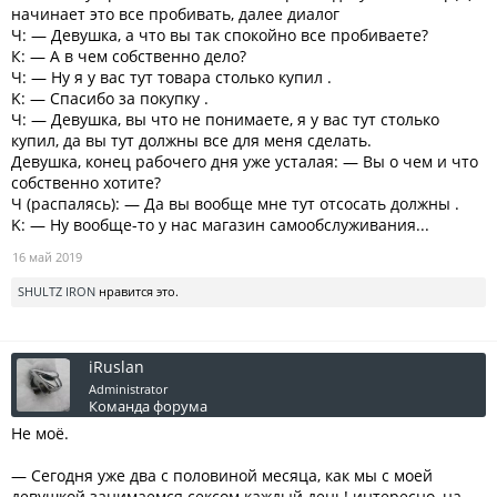
начинает это все пробивать, далее диалог
Ч: — Девушка, а что вы так спокойно все пробиваете?
К: — А в чем собственно дело?
Ч: — Ну я у вас тут товара столько купил .
K: — Спасибо за покупку .
Ч: — Девушка, вы что не понимаете, я у вас тут столько
купил, да вы тут должны все для меня сделать.
Девушка, конец рабочего дня уже усталая: — Вы о чем и что
собственно хотите?
Ч (распалясь): — Да вы вообще мне тут отсосать должны .
K: — Ну вообще-то у нас магазин самообслуживания...
16 май 2019
SHULTZ IRON
нравится это.
iRuslan
Administrator
Команда форума
Не моё.
— Сегодня уже два с половиной месяца, как мы с моей
девушкой занимаемся ceкcом каждый день! интересно, на