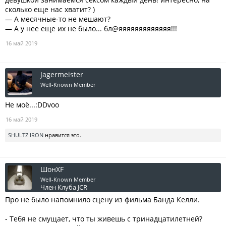
сколько еще нас хватит? )
— А месячные-то не мешают?
— А у нее еще их не было... бл@яяяяяяяяяяяяя!!!
16 май 2019
Jagermeister
Well-Known Member
Не моё...:DDvoo
16 май 2019
SHULTZ IRON
нравится это.
ШонXF
Well-Known Member
Член Клуба JCR
Про не было напомнило сцену из фильма Банда Келли.
- Тебя не смущает, что ты живешь с тринадцатилетней?