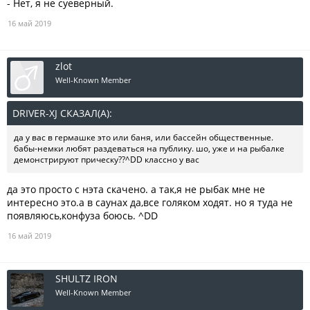
- Нет, я не суеверный.
16 май 2019
zlot
Well-Known Member
DRIVER-XJ СКАЗАЛ(А):
↑
да у вас в гермашке это или баня, или бассейн общественные.
бабы-немки любят раздеваться на публику. шо, уже и на рыбалке
демонстрируют прическу??^DD классно у вас
да это просто с нэта скачено. а так,я не рыбак мне не
интересно это.а в саунах да,все голяком ходят. но я туда не
появляюсь,конфуза боюсь. ^DD
16 май 2019
SHULTZ IRON
Well-Known Member