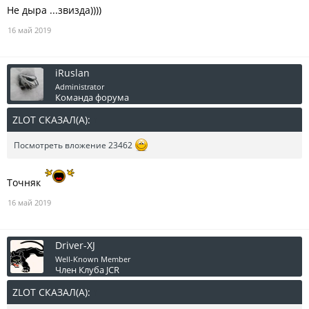
Не дыра ...звизда))))
16 май 2019
iRuslan
Administrator
Команда форума
ZLOT СКАЗАЛ(А):
↑
Посмотреть вложение 23462
Точняк
16 май 2019
Driver-XJ
Well-Known Member
Член Клуба JCR
ZLOT СКАЗАЛ(А):
↑