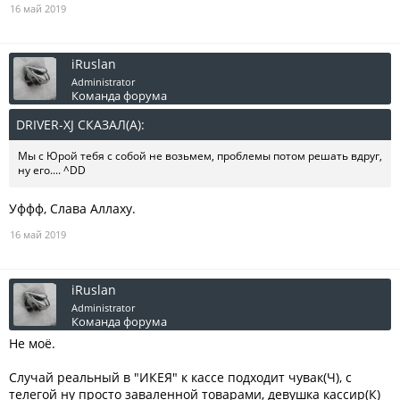
16 май 2019
iRuslan
Administrator
Команда форума
DRIVER-XJ СКАЗАЛ(А):
↑
Мы с Юрой тебя с собой не возьмем, проблемы потом решать вдруг,
ну его.... ^DD
Уффф, Слава Аллаху.
16 май 2019
iRuslan
Administrator
Команда форума
Не моё.
Случай реальный в "ИКЕЯ" к кассе подходит чувак(Ч), с
телегой ну просто заваленной товарами, девушка кассир(К)