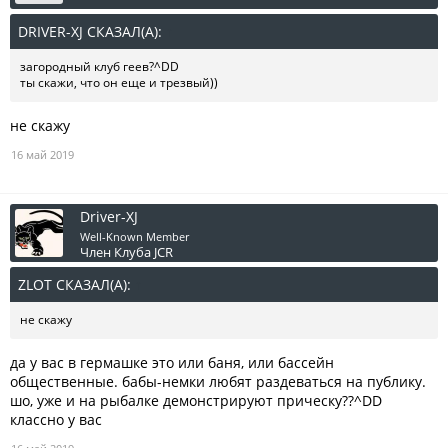
DRIVER-XJ СКАЗАЛ(А):
↑
загородный клуб геев?^DD
ты скажи, что он еще и трезвый))
не скажу
16 май 2019
Driver-XJ
Well-Known Member
Член Клуба JCR
ZLOT СКАЗАЛ(А):
↑
не скажу
да у вас в гермашке это или баня, или бассейн
общественные. бабы-немки любят раздеваться на публику.
шо, уже и на рыбалке демонстрируют прическу??^DD
классно у вас