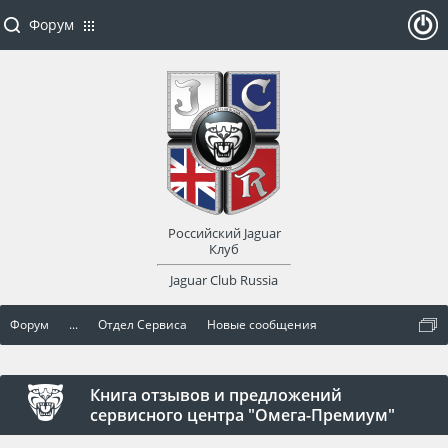
Форум
ойти
или
заре
Российский Jaguar
гист
Клуб
Jaguar Club Russia
рир
Форум
...
Отдел Сервиса
Новые сообщения
оват
ься
Книга отзывов и предложений
сервисного центра "Омега-Премиум"