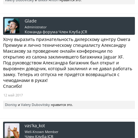
Glade
Administrator
Команда форума
Член Клуба JCR
Хочу выразить признательность дилерскому центру Омега
Премиум и лично техническому специалисту Александру
Максакову за проведение онлайн конференции по
открытию из салона заклинившего багажника Jaguar XF.
Под руководством Александра багажник был открыт и
выровнен доводчик, который заклинил и не давал работать
замку. Теперь из отпуска не придётся возвращаться с
чемоданами в руках!
Спасибо!
12 май 2017
Dionisy
и
Valery Dubovitsky
нравится это.
vas'ka_kot
Well-Known Member
Член Клуба JCR