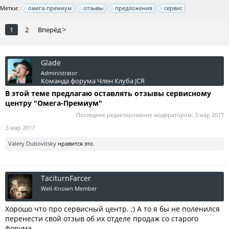
Метки:
омега-премиум
отзывы
предложения
сервис
1
2
Вперёд >
Glade
Administrator
Команда форума
Член Клуба JCR
В этой теме предлагаю оставлять отзывы сервисному
центру "Омега-Премиум"
Последнее редактирование модератором:
3 мар 2017
3 мар 2017
Valery Dubovitsky
нравится это.
TaciturnFarcer
Well-Known Member
Хорошо что про сервисный центр. ;) А то я бы не поленился
перенести свой отзыв об их отделе продаж со старого
форума.