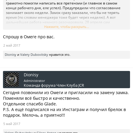
грамотно помогли написать все претензии (и главное в самом
конце рабочего дня, еле успел). Предупредили что согласование
занимает около недели. Замок сразу заказали, что бы не терять
время (по словам менеджера тоже будет через неделю). А вот
дальнейшая работа немного разочаровала. 28 апреля сам
позвонил в отдел удаленного урегулирования где мне сказали, что
Нажмите, чтобы раскрыть...
всё согласовано и отправлено менеджеру. Сегодня (2 мая) звонил
Спрошу в Омеге про вас.
на Омегу, где сказали что менеджер будет только в пятницу и
только он в курсе моей проблемы. Я конечно понимаю что замок
2 май 2017
мог ещё не прийти, но ведь можно отзвониться и дать хоть какую-
то информацию когда ожидать замену замка. А то как-то не
Dionisy
и
Valery Dubovitsky
нравится это.
комфортно когда водительскую дверь может открыть кто угодно.
Dionisy
Administrator
Команда форума
Член Клуба JCR
Сегодня позвонили из Омеги и пригласили на замену замка.
Поменяли всё быстро и качественно.
Отдельное спасибо Glade.
P.S. А ещё подписался на их Инстаграм и получил брелок в
подарок. Мелочь, а приятно!!!
5 май 2017
Valery Dubovitsky
и
Gileev Anton
нравится это.