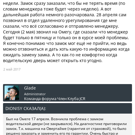
недели. Замок сразу заказали, что бы не терять время (по
словам менеджера тоже будет через неделю). А вот
дальнейшая работа немного разочаровала. 28 апреля сам
позвонил в отдел удаленного урегулирования где мне
сказали, что всё согласовано и отправлено менеджеру.
Сегодня (2 мая) звонил на Омегу, где сказали что менеджер
будет только в пятницу и только он в курсе моей проблемы.
Я конечно понимаю что замок мог ещё не прийти, но ведь
можно отзвониться и дать хоть какую-то информацию когда
ожидать замену замка. А то как-то не комфортно когда
водительскую дверь может открыть кто угодно.
2 май 2017
Glade
Administrator
Команда форума
Член Клуба JCR
DIONISY СКАЗАЛ(А):
↑
Был на Омеге 17 апреля. Возникла проблема с замком
водительской двери (не закрывался). На диагностике приговорили
замок. Т.к. машина на Овертайме (гарантия от страховой), то было
решено заказать и заменить его по гарантии. Очень быстро и