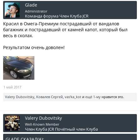
Glade
Administrator
Команда форума
Член Клуба JCR
Красил в Омега-Премиум пострадавший от вандалов
багажник и пострадавший от камней капот, который был
весь в сколах.
Результатом очень доволен!
1 май 2017
Valery Dubovitsky
,
Ковалев Сергей
,
vas'ka_kot
и
ещё 1-му
нравится это.
Valery Dubovitsky
Well-Known Member
Член Клуба JCR
Почётный член Клуба
GLADE СКАЗАЛ(А):
↑