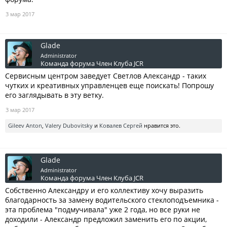
3 мар 2017
Glade
Administrator
Команда форума
Член Клуба JCR
Сервисным центром заведует Светлов Александр - таких
чутких и креативных управленцев еще поискать! Попрошу
его заглядывать в эту ветку.
3 мар 2017
Gileev Anton
,
Valery Dubovitsky
и
Ковалев Сергей
нравится это.
Glade
Administrator
Команда форума
Член Клуба JCR
Собственно Александру и его коллективу хочу выразить
благодарность за замену водительского стеклоподъемника -
эта проблема "подмучивала" уже 2 года, но все руки не
доходили - Александр предложил заменить его по акции,