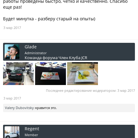
работы проведены быстро, четко и качественно. Спасибо
еще раз!
Будет минутка - разберу старый на опыты)
3 мар 2017
Glade
Administrator
Команда форума
Член Клуба JCR
Последнее редактирование модератором:
3 мар 2017
3 мар 2017
Valery Dubovitsky
нравится это.
Regent
Member