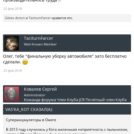
23 фев 2018
Gileev Anton
и
TaciturnFarcer
нравится это.
TaciturnFarcer
Well-Known Member
Олег, тебе "финальную уборку автомобиля" зато бесплатно
сделали.
23 фев 2018
Ковалев Сергей
Administrator
Команда форума
Член Клуба JCR
Почётный член Клуба
VAS'KA_KOT СКАЗАЛ(А):
↑
Супераккумуляторы в Омеге
В 2013 году случилась у Кота маленькая неприятность с пыльником,