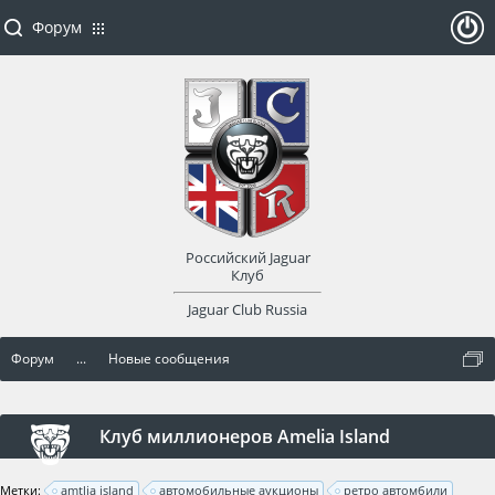
Форум
ойти
или
заре
Российский Jaguar
гист
Клуб
Jaguar Club Russia
рир
Форум
...
Новые сообщения
оват
ься
Клуб миллионеров Amelia Island
Метки:
amtlia island
автомобильные аукционы
ретро автомбили