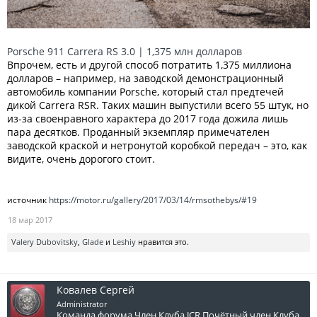
Porsche 911 Carrera RS 3.0 | 1,375 млн долларов
Впрочем, есть и другой способ потратить 1,375 миллиона
долларов – например, на заводской демонстрационный
автомобиль компании Porsche, который стал предтечей
дикой Carrera RSR. Таких машин выпустили всего 55 штук, но
из-за своенравного характера до 2017 года дожила лишь
пара десятков. Проданный экземпляр примечателен
заводской краской и нетронутой коробкой передач – это, как
видите, очень дорогого стоит.
источник
https://motor.ru/gallery/2017/03/14/rmsothebys/#19
18 мар 2017
Valery Dubovitsky
,
Glade
и
Leshiy
нравится это.
Ковалев Сергей
Administrator
Команда форума
Член Клуба JCR
Почётный член Клуба