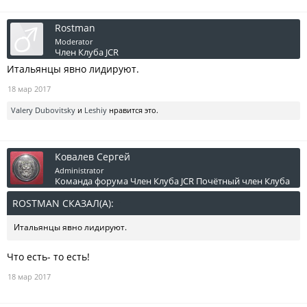
Rostman
Moderator
Член Клуба JCR
Итальянцы явно лидируют.
18 мар 2017
Valery Dubovitsky
и
Leshiy
нравится это.
Ковалев Сергей
Administrator
Команда форума
Член Клуба JCR
Почётный член Клуба
ROSTMAN СКАЗАЛ(А):
↑
Итальянцы явно лидируют.
Что есть- то есть!
18 мар 2017