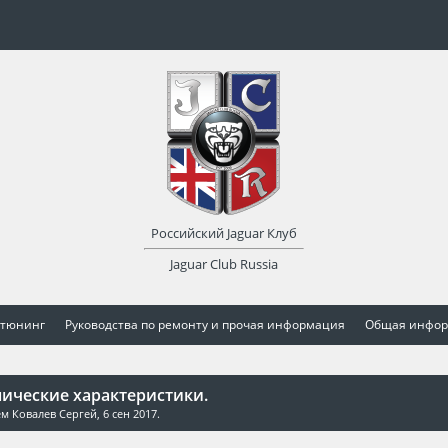
Российский Jaguar Клуб
Jaguar Club Russia
 тюнинг
Руководства по ремонту и прочая информация
Общая инфо
нические характеристики.
лем
Ковалев Сергей
,
6 сен 2017
.