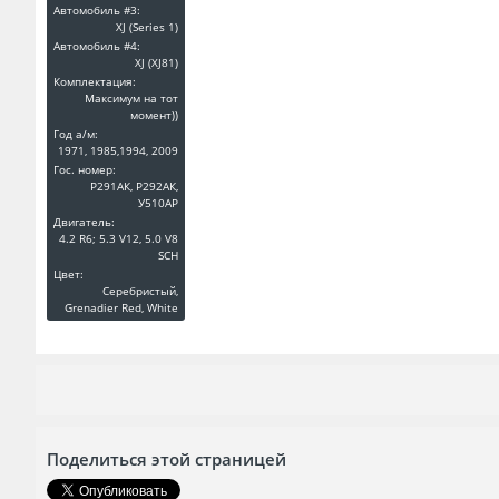
Автомобиль #3:
XJ (Series 1)
Автомобиль #4:
XJ (XJ81)
Комплектация:
Максимум на тот
момент))
Год a/м:
1971, 1985,1994, 2009
Гос. номер:
Р291АК, Р292АК,
У510АР
Двигатель:
4.2 R6; 5.3 V12, 5.0 V8
SCH
Цвет:
Серебристый,
Grenadier Red, White
Поделиться этой страницей