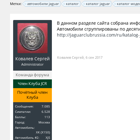
Метки:
автомобили jaguar
каталог
каталог jaguar
каталог моде
В данном разделе сайта собрана инф
Автомобили сгруппированы по десят
http://jaguarclubrussia.com/ru/katalog
Ковалев Сергей
,
6 сен 2017
Ковалев Сергей
Administrator
Команда форума
Член Клуба JCR
Почётный член
Клуба
Сообщения:
7.085
Симпатии:
6.528
Баллы:
113
Город:
Москва
Автомобиль:
XK (X150)
Автомобиль #2:
XJS