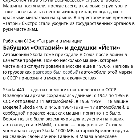
Машины поступали, прежде всего, в силовые структуры и
тоже засветились в нескольких картинах, иногда даже с
красными мигалками на крыше. В перестроечные времена
«Татры» быстро стали уходить из государственных органов в
руки частникам.
Работали 613-е «Татры» и в милиции
Бабушки «Октавий» и дедушки «Йети»
Автомобили Skoda тоже приходили в Союз после войны в
качестве трофеев. Помню несколько машин, которые
частники эксплуатировали в Москве еще в 1970-х. Легковые
(о грузовиках
разговор был особый
) автомобили этой марки
в СССР привозили в мизерных количествах.
Skoda 440 — одна из немногих поставленных в CССР
В заводском архиве сохранились данные: с 1947 по 1955 в
СССР отправили 11 автомобилей, в 1956-1959 — 18 машин
моделей Skoda 440 и 445, в 1964-1978 — 17 автомобилей. В
свободной продаже чешских машин, понятно, не было.
Вероятно, это были экземпляры для изучения на наших
автозаводах и в НАМИ, а также — подарочные. Скажем,
упоминают седан Skoda 1000 MB, который Брежнев вручил
на свадьбу своей дочери Галине. В Млада Болеславе