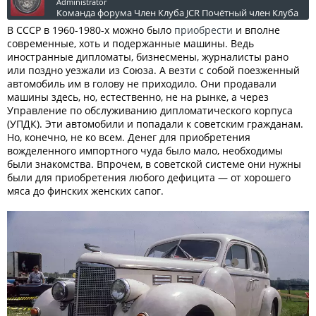
Administrator
Команда форума
Член Клуба JCR
Почётный член Клуба
В СССР в 1960-1980-х можно было
приобрести
и вполне
современные, хоть и подержанные машины. Ведь
иностранные дипломаты, бизнесмены, журналисты рано
или поздно уезжали из Союза. А везти с собой поезженный
автомобиль им в голову не приходило. Они продавали
машины здесь, но, естественно, не на рынке, а через
Управление по обслуживанию дипломатического корпуса
(УПДК). Эти автомобили и попадали к советским гражданам.
Но, конечно, не ко всем. Денег для приобретения
вожделенного импортного чуда было мало, необходимы
были знакомства. Впрочем, в советской системе они нужны
были для приобретения любого дефицита — от хорошего
мяса до финских женских сапог.