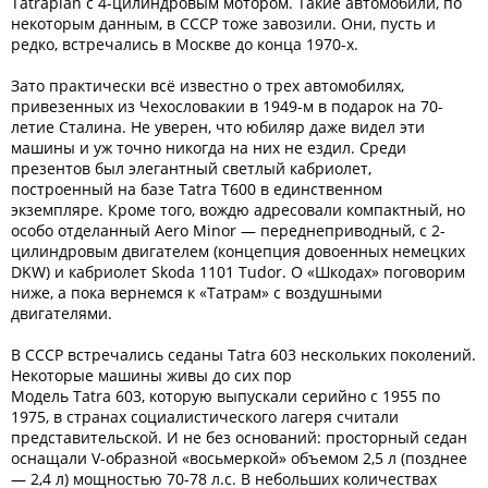
Tatraplan с 4-цилиндровым мотором. Такие автомобили, по
некоторым данным, в СССР тоже завозили. Они, пусть и
редко, встречались в Москве до конца 1970-х.
Зато практически всё известно о трех автомобилях,
привезенных из Чехословакии в 1949-м в подарок на 70-
летие Сталина. Не уверен, что юбиляр даже видел эти
машины и уж точно никогда на них не ездил. Среди
презентов был элегантный светлый кабриолет,
построенный на базе Tatra T600 в единственном
экземпляре. Кроме того, вождю адресовали компактный, но
особо отделанный Aero Minor — переднеприводный, с 2-
цилиндровым двигателем (концепция довоенных немецких
DKW) и кабриолет Skoda 1101 Tudor. О «Шкодах» поговорим
ниже, а пока вернемся к «Татрам» с воздушными
двигателями.
В СССР встречались седаны Tatra 603 нескольких поколений.
Некоторые машины живы до сих пор
Модель Tatra 603, которую выпускали серийно с 1955 по
1975, в странах социалистического лагеря считали
представительской. И не без оснований: просторный седан
оснащали V-образной «восьмеркой» объемом 2,5 л (позднее
— 2,4 л) мощностью 70-78 л.с. В небольших количествах