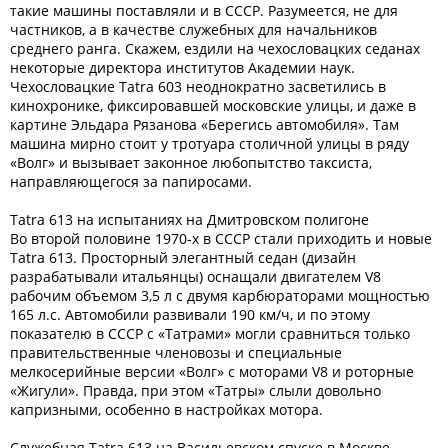
такие машины поставляли и в СССР. Разумеется, не для
частников, а в качестве служебных для начальников
среднего ранга. Скажем, ездили на чехословацких седанах
некоторые директора институтов Академии наук.
Чехословацкие Tatra 603 неоднократно засветились в
кинохронике, фиксировавшей московские улицы, и даже в
картине Эльдара Рязанова «Берегись автомобиля». Там
машина мирно стоит у тротуара столичной улицы в ряду
«Волг» и вызывает законное любопытство таксиста,
направляющегося за папиросами.
Tatra 613 на испытаниях на Дмитровском полигоне
Во второй половине 1970-х в СССР стали приходить и новые
Tatra 613. Просторный элегантный седан (дизайн
разрабатывали итальянцы) оснащали двигателем V8
рабочим объемом 3,5 л с двумя карбюраторами мощностью
165 л.с. Автомобили развивали 190 км/ч, и по этому
показателю в СССР с «Татрами» могли сравниться только
правительственные членовозы и специальные
мелкосерийные версии «Волг» с моторами V8 и роторные
«Жигули». Правда, при этом «Татры» слыли довольно
капризными, особенно в настройках мотора.
Служебная Tatra 613 на Васильевском спуске в Москве