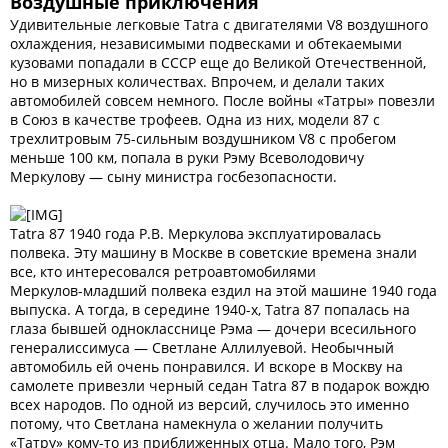
Воздушные приключения
Удивительные легковые Tatra c двигателями V8 воздушного
охлаждения, независимыми подвесками и обтекаемыми
кузовами попадали в СССР еще до Великой Отечественной,
но в мизерных количествах. Впрочем, и делали таких
автомобилей совсем немного. После войны «Татры» повезли
в Союз в качестве трофеев. Одна из них, модели 87 с
трехлитровым 75-сильным воздушником V8 с пробегом
меньше 100 км, попала в руки Рэму Всеволодовичу
Меркулову — сыну министра госбезопасности.
Tatra 87 1940 года Р.В. Меркулова эксплуатировалась
полвека. Эту машину в Москве в советские времена знали
все, кто интересовался ретроавтомобилями
Меркулов-младший полвека ездил на этой машине 1940 года
выпуска. А тогда, в середине 1940-х, Tatra 87 попалась на
глаза бывшей однокласснице Рэма — дочери всесильного
генералиссимуса — Светлане Аллилуевой. Необычный
автомобиль ей очень понравился. И вскоре в Москву на
самолете привезли черный седан Tatra 87 в подарок вождю
всех народов. По одной из версий, случилось это именно
потому, что Светлана намекнула о желании получить
«Татру» кому-то из приближенных отца. Мало того, Рэм