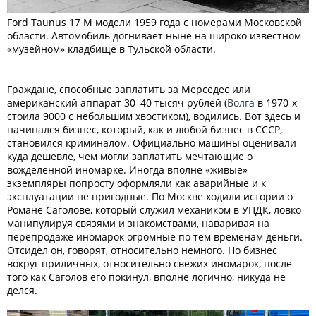
Ford Taunus 17 M модели 1959 года с номерами Московской
области. Автомобиль догнивает ныне на широко известном
«музейном» кладбище в Тульской области.
Граждане, способные заплатить за Мерседес или
американский аппарат 30–40 тысяч рублей (
Волга
в 1970-х
стоила 9000 с небольшим хвостиком), водились. Вот здесь и
начинался бизнес, который, как и любой бизнес в СССР,
становился криминалом. Официально машины оценивали
куда дешевле, чем могли заплатить мечтающие о
вожделенной иномарке. Иногда вполне «живые»
экземпляры попросту оформляли как аварийные и к
эксплуатации не пригодные. По Москве ходили истории о
Романе Саголове, который служил механиком в УПДК, ловко
манипулируя связями и знакомствами, наваривая на
перепродаже иномарок огромные по тем временам деньги.
Отсидел он, говорят, относительно немного. Но бизнес
вокруг приличных, относительно свежих иномарок, после
того как Саголов его покинул, вполне логично, никуда не
делся.