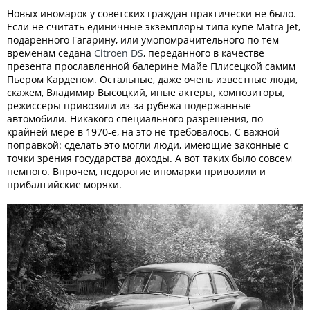
Новых иномарок у советских граждан практически не было.
Если не считать единичные экземпляры типа купе Matra Jet,
подаренного Гагарину, или умопомрачительного по тем
временам седана
Citroen DS
, переданного в качестве
презента прославленной балерине Майе Плисецкой самим
Пьером Карденом. Остальные, даже очень известные люди,
скажем, Владимир Высоцкий, иные актеры, композиторы,
режиссеры привозили из-за рубежа подержанные
автомобили. Никакого специального разрешения, по
крайней мере в 1970-е, на это не требовалось. С важной
поправкой: сделать это могли люди, имеющие законные с
точки зрения государства доходы. А вот таких было совсем
немного. Впрочем, недорогие иномарки привозили и
прибалтийские моряки.