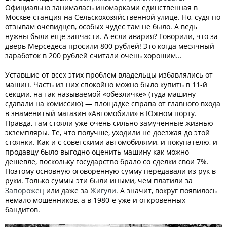
Официально занималась иномарками единственная в
Москве станция на Сельскохозяйственной улице. Но, судя по
отзывам очевидцев, особых чудес там не было. А ведь
нужны были еще запчасти. А если авария? Говорили, что за
дверь Мерседеса просили 800 рублей! Это когда месячный
заработок в 200 рублей считали очень хорошим...
Уставшие от всех этих проблем владельцы избавлялись от
машин. Часть из них спокойно можно было купить в 11-й
секции, на так называемой «обезличке» (туда машину
сдавали на комиссию) — площадке справа от главного входа
в знаменитый магазин «Автомобили» в Южном порту.
Правда, там стояли уже очень сильно замученные жизнью
экземпляры. Те, что получше, уходили не доезжая до этой
стоянки. Как и с советскими автомобилями, и покупателю, и
продавцу было выгодно оценить машину как можно
дешевле, поскольку государство брало со сделки свои 7%.
Поэтому основную оговоренную сумму передавали из рук в
руки. Только суммы эти были иными, чем платили за
Запорожец
или даже за
Жигули
. А значит, вокруг появилось
немало мошенников, а в 1980-е уже и откровенных
бандитов.