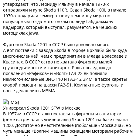
утверждают, что Леониду Ильичу в начале 1970-х
отправляли и купе Skoda 110R. Седан Skoda 100L в начале
1970-х подарили семикратному чемпиону мира по
популярным тогда мотогонкам по льду Габдрахману
Кадырову, который выступал, разумеется, на чешских
мотоциклах Jawa.
Фургонов Skoda 1201 в СССР было довольно много
А вот поставки с завода Skoda в городе Врхлаби были куда
многочисленней, чем с предприятий в Млада Болеславе и
Квасинах. В СССР остро не хватало фургонов малой
грузоподъемности и санитарок. Роль последних до
появления «Рафиков» и «Волг» ГАЗ-22 выполняли
немногочисленные ЗИС-110 и ГАЗ-12 ЗИМ, а также кареты
скорой помощи на шасси ГАЗ-51. Компактные фургоны и
вовсе делал лишь МЗМА.
Универсал Skoda 1201 STW в Москве
В 1957-м в СССР стали поставлять фургоны и санитарки
(реже встречались универсалы) Skoda 1201 на базе седана
1200. Достаточно вместительные (побольше «Москвича», но
чуть меньше «Волги») машины оснащали моторами рабочим