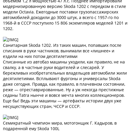
объемом 1,2 л мощностью 47 л.с. Позднее импортировали
модернизированную версию Skoda 1202 с передком в стиле
модели Octavia. Ежегодные поставки грузопассажирских
автомобилей доходили до 3000 штук, а всего с 1957-го по
1968-й в СССР поступило 15 806 экземпляров моделей 1201 и
1202.
Санитарная Skoda 1202. Из таких машин, попавших после
списания в руки частников, вынимали все «лишнее» и
ездили на них потом десятилетиями
Списанные из автобаз машины уходили, как правило, не на
свалку, а в частные руки водителей и слесарей. У
бережливых изобретательных владельцев автомобили жили
десятилетиями. Всплывают фургоны и универсалы Skoda
даже сегодня. Правда, как правило, в плачевном состоянии,
реже — отреставрированные. Ну а уж некогда престижные
седаны Tatra нынче и вовсе мечта многих коллекционеров.
Еще бы! Ведь эти машины — артефакты истории двух уже
несуществующих стран, ЧССР и СССР.
Семикратный чемпион мира, мотогонщик Г. Кадыров, в
подаренной ему Skoda 100L