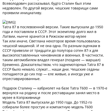
Всеволодович рассказывал, будто Сталин был этим
недоволен. По другой версии, чешские товарищи сами
проявили инициативу.
Tatra 87 в послевоенной версии. Такие выпускали до 1950
года и поставляли в СССР. Этот экземпляр долго жил в
Латвии, нынче хранится в Рижском мотор-музее
Так или иначе, Светлана некоторое время пользовалась
чешской машиной. И не она одна. По разным оценкам в
СССР привезли от тридцати до полутора сотен 87-х для
высокопоставленных чиновников и военных. В частности,
таким автомобилем владел генерал (позднее — маршал)
Еременко. Доказательством, что заднемоторных Tatra 87 в
СССР было немало, служат... наши дни. Чешские седаны
попадаются до сих пор — еле живые, а иногда уже и
отреставрированные.
Подарок Сталину — кабриолет на базе Tatra T600 — в 1970-е
вернулся на родину и после реставрации занял место в
музее в Копрживнице
Модель Tatra 87 выпускали до 1950 года. До 1952-го
собирали более простую и компактную модель T600