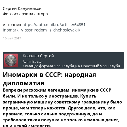
Сергей Канунников
Фото из архива автора
источник
https://auto.mail.ru/article/64851-
inomarki_v_sssr_rodom_iz_chehoslovakii/
16 май 2017
Ковалев Сергей
Administrator
Команда форума
Член Клуба JCR
Почётный член Клуба
Иномарки в СССР: народная
дипломатия
Вопреки расхожим легендам, иномарки в СССР
были. И не только у иностранцев. Купить
заграничную машину советскому гражданину было
проще, чем теперь кажется. Другое дело, что, как
правило, только сильно подержанную, да и
требовала такая покупка не только немалых денег,
но и некой смелости.