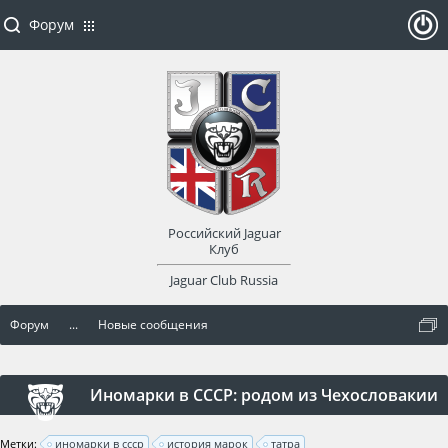
Форум
ойти
или
заре
Российский Jaguar
гист
Клуб
Jaguar Club Russia
рир
Форум
...
Новые сообщения
оват
ься
Иномарки в СССР: родом из Чехословакии
Метки:
иномарки в ссср
история марок
татра