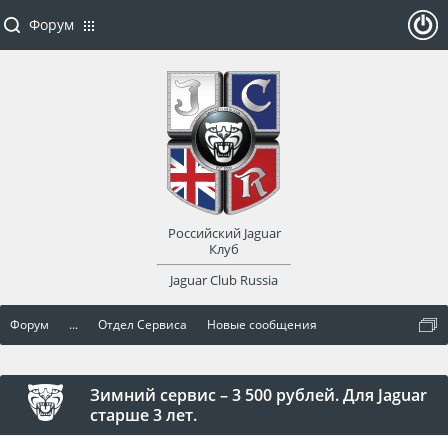
Форум
ойти
или
заре
Российский Jaguar
гист
Клуб
Jaguar Club Russia
рир
Форум
...
Отдел Сервиса
Новые сообщения
оват
ься
Зимний сервис – 3 500 рублей. Для Jaguar
старше 3 лет.