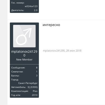
Гос. номер:
м324ох123
Двигатель:
2.0
интересно
mplatonov241290
,
28 июн 2018
mplatonov24129
0
New Member
Сообщения:
8
Симпатии:
1
Баллы:
3
Город:
Санкт-Петербург
Автомобиль:
XJ (X300)
Комплектация:
Plas
Год a/м:
2010