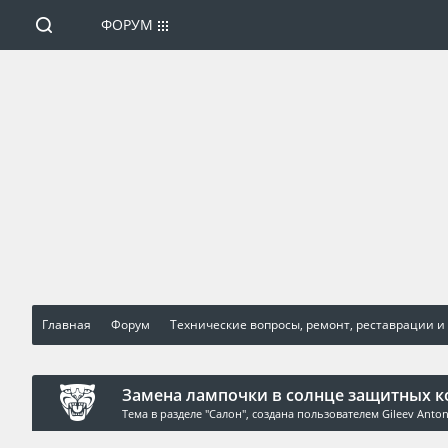
ФОРУМ
Главная
Форум
Технические вопросы, ремонт, реставрации и
Замена лампочки в солнце защитных к
Тема в разделе "
Салон
", создана пользователем
Gileev Anto