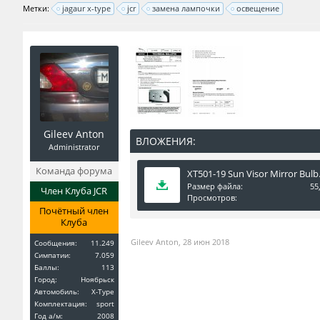
Метки:
jagaur x-type
jcr
замена лампочки
освещение
Gileev Anton
ВЛОЖЕНИЯ:
Administrator
Команда форума
XT501-19 Sun Visor Mirror Bulb
Размер файла:
55
Член Клуба JCR
Просмотров:
Почётный член
Клуба
Gileev Anton
,
28 июн 2018
Сообщения:
11.249
Симпатии:
7.059
Баллы:
113
Город:
Ноябрьск
Автомобиль:
X-Type
Комплектация:
sport
Год a/м:
2008