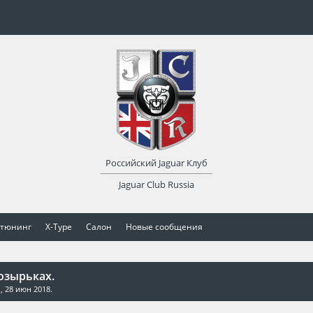
Российский Jaguar Клуб
Jaguar Club Russia
 тюнинг
X-Type
Салон
Новые сообщения
озырьках.
n
,
28 июн 2018
.