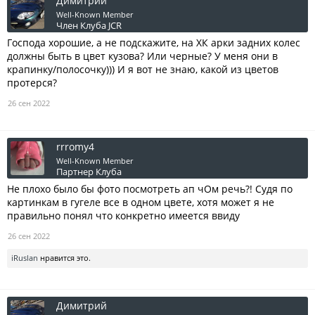
Димитрий
Well-Known Member
Член Клуба JCR
Господа хорошие, а не подскажите, на ХК арки задних колес
должны быть в цвет кузова? Или черные? У меня они в
крапинку/полосочку))) И я вот не знаю, какой из цветов
протерся?
26 сен 2022
rrromy4
Well-Known Member
Партнер Клуба
Не плохо было бы фото посмотреть ап чОм речь?! Судя по
картинкам в гугеле все в одном цвете, хотя может я не
правильно понял что конкретно имеется ввиду
26 сен 2022
iRuslan
нравится это.
Димитрий