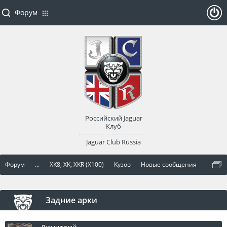
Форум
ойти
или
заре
Российский Jaguar
гист
Клуб
Jaguar Club Russia
рир
Форум
...
XK8, XK, XKR (X100)
Кузов
Новые сообщения
оват
ься
Задние арки