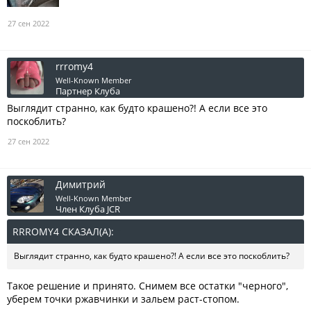
27 сен 2022
rrromy4
Well-Known Member
Партнер Клуба
Выглядит странно, как будто крашено?! А если все это
поскоблить?
27 сен 2022
Димитрий
Well-Known Member
Член Клуба JCR
RRROMY4 СКАЗАЛ(А):
↑
Выглядит странно, как будто крашено?! А если все это поскоблить?
Такое решение и принято. Снимем все остатки "черного",
уберем точки ржавчинки и зальем раст-стопом.