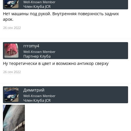
Well-Known Member
Член Клуба JCR
Нет машины под рукой. Внутренняя поверхность задних
арок.
26 сен 2022
rrromy4
Well-Known Member
Партнер Клуба
Ну теоретически в цвет и возможно антикор сверху
26 сен 2022
Димитрий
Well-Known Member
Член Клуба JCR