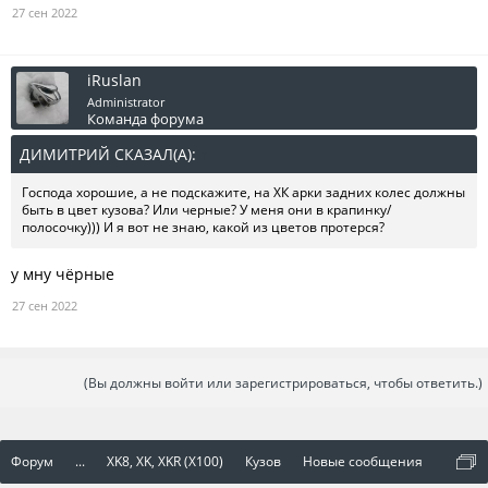
27 сен 2022
iRuslan
Administrator
Команда форума
ДИМИТРИЙ СКАЗАЛ(А):
↑
Господа хорошие, а не подскажите, на ХК арки задних колес должны
быть в цвет кузова? Или черные? У меня они в крапинку/
полосочку))) И я вот не знаю, какой из цветов протерся?
у мну чёрные
27 сен 2022
(Вы должны войти или зарегистрироваться, чтобы ответить.)
Форум
...
XK8, XK, XKR (X100)
Кузов
Новые сообщения