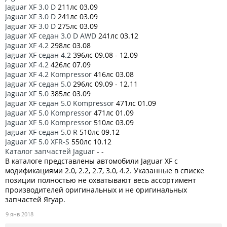
Jaguar XF 3.0 D
211лс 03.09
Jaguar XF 3.0 D
241лс 03.09
Jaguar XF 3.0 D
275лс 03.09
Jaguar XF седан 3.0 D AWD
241лс 03.12
Jaguar XF 4.2
298лс 03.08
Jaguar XF седан 4.2
396лс 09.08 - 12.09
Jaguar XF 4.2
426лс 07.09
Jaguar XF 4.2 Kompressor
416лс 03.08
Jaguar XF седан 5.0
296лс 09.09 - 12.11
Jaguar XF 5.0
385лс 03.09
Jaguar XF седан 5.0 Kompressor
471лс 01.09
Jaguar XF 5.0 Kompressor
471лс 01.09
Jaguar XF 5.0 Kompressor
510лс 03.09
Jaguar XF седан 5.0 R
510лс 09.12
Jaguar XF 5.0 XFR-S
550лс 10.12
Каталог запчастей Jaguar
- -
В каталоге представлены автомобили Jaguar XF с
модификациями 2.0, 2.2, 2.7, 3.0, 4.2. Указанные в списке
позиции полностью не охватывают весь ассортимент
производителей оригинальных и не оригинальных
запчастей Ягуар.
9 янв 2018