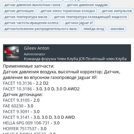
датчик давление выхлопных газов
датчик давление наддува
датчик детонации
датчик износ тормозных колодок
датчик импульсов
датчик температура масла
датчик температура охлаждающей жидкости
датчик частоты вращения колеса
датчики jaguar xf
датчикположение распределительного вала
лямбда-зонд
маховик
Gileev Anton
Administrator
Команда форума
Член Клуба JCR
Почётный член Клуба
Применяемые запчасти:
Датчик давления воздуха, высотный корректор; Датчик,
давление во впускном газопроводе Jaguar XF:
FACET 10.3136
- 2.2 D2
FACET 10.3186
- 3.0, 3.0 D, 3.0 D AWD2
Датчик детонации:
FACET 9.3105
- 2.0
FAE 60230
- 3.0
FACET 9.3091
- 3.0
FACET 9.3141
- 3.0, 3.0 D, 3.0 D AWD
HELLA 6PG 009 108-731
- 3.0
HOFFER 7517537
- 3.0