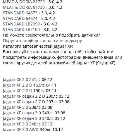
MEAT & DORIA 81729
- 3.0, 4.2
MEAT & DORIA 81730
- 3.0, 4.2
STANDARD 64673
- 3.0, 4.2
STANDARD 64674
- 3.0, 4.2
STANDARD LB2099
- 3.0, 4.2
STANDARD LB2100
- 3.0, 4.2
Не можете самостоятельно подобрать датчики?
Поручите подбор запчасти менеджеру
Каталоги автозапчастей Jaguar XF:
Воспользуйтесь каталогами запчастей, чтобы найти и
посмотреть информацию, фотографии внешнего вида или
схемы других деталей автомобилей Jaguar XF (Ягуар XF).
Jaguar XF 2.0
241лс 06.12
Jaguar XF 2.2 D
163лс 04.11
Jaguar XF 2.2 D
190лс 05.11
Jaguar XF седан 2.2 D
200лс 03.12
Jaguar XF седан 2.7 D
207лс 03.08
Jaguar XF 3.0
238лс 03.08
Jaguar XF седан 3.0
243лс 03.08
Jaguar XF седан 3.0
340лс 03.12
Jaguar XF 3.0
340лс 03.12
Jaguar XF 3.0 AWD
340лс 10.12