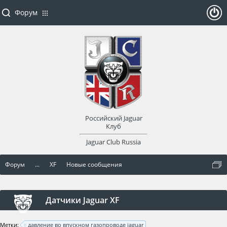
Форум
ойти
или
заре
Российский Jaguar
гист
Клуб
Jaguar Club Russia
рир
Форум
...
XF
Новые сообщения
оват
ься
Датчики Jaguar XF
Метки:
давление во впускном газопроводе jaguar