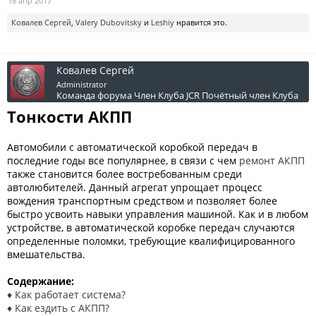
18 апр 2017
Ковалев Сергей
,
Valery Dubovitsky
и
Leshiy
нравится это.
Ковалев Сергей
Administrator
Команда форума
Член Клуба JCR
Почётный член Клуба
Тонкости АКПП
Автомобили с автоматической коробкой передач в
последние годы все популярнее, в связи с чем
ремонт АКПП
также становится более востребованным среди
автолюбителей. Данный агрегат упрощает процесс
вождения транспортным средством и позволяет более
быстро усвоить навыки управления машиной. Как и в любом
устройстве, в автоматической коробке передач случаются
определенные поломки, требующие квалифицированного
вмешательства.
Содержание:
♦ Как работает система?
♦ Как ездить с АКПП?