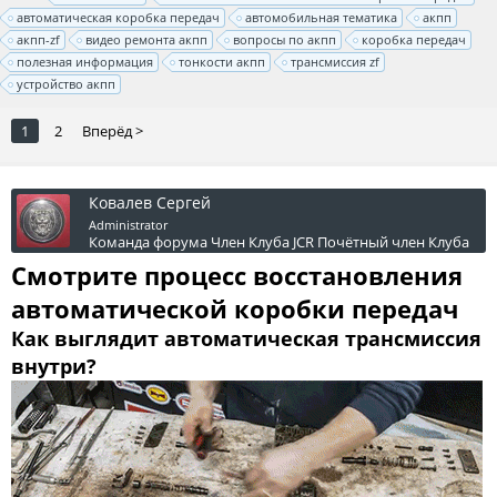
автоматическая коробка передач
автомобильная тематика
акпп
акпп-zf
видео ремонта акпп
вопросы по акпп
коробка передач
полезная информация
тонкости акпп
трансмиссия zf
устройство акпп
1
2
Вперёд >
Ковалев Сергей
Administrator
Команда форума
Член Клуба JCR
Почётный член Клуба
Смотрите процесс восстановления
автоматической коробки передач
Как выглядит автоматическая трансмиссия
внутри?