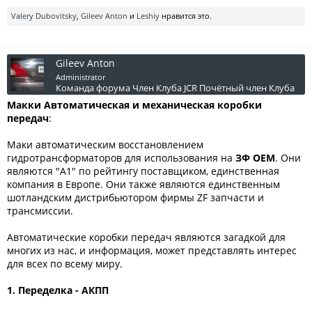
Valery Dubovitsky
,
Gileev Anton
и
Leshiy
нравится это.
Gileev Anton
Administrator
Команда форума
Член Клуба JCR
Почётный член Клуба
Макки Автоматическая и механическая коробки
передач
:
Маки автоматическим восстановлением
гидротрансформаторов для использования на
ЗФ ОЕМ
. Они
являются "А1" по рейтингу поставщиком, единственная
компания в Европе. Они также являются единственным
шотландским дистрибьютором фирмы ZF запчасти и
трансмиссии.
Автоматические коробки передач являются загадкой для
многих из нас, и информация, может представлять интерес
для всех по всему миру.
1. Переделка - АКПП