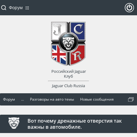
Форум
ойти
или
заре
Российский Jaguar
гист
Клуб
Jaguar Club Russia
рир
Форум
...
Разговоры на авто темы
Новые сообщения
оват
ься
Вот почему дренажные отверстия так
важны в автомобиле.