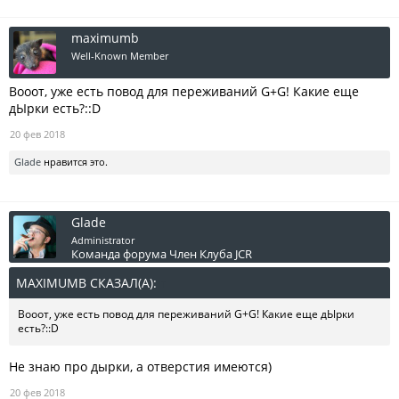
maximumb
Well-Known Member
Вооот, уже есть повод для переживаний G+G! Какие еще
дЫрки есть?::D
20 фев 2018
Glade
нравится это.
Glade
Administrator
Команда форума
Член Клуба JCR
MAXIMUMB СКАЗАЛ(А):
↑
Вооот, уже есть повод для переживаний G+G! Какие еще дЫрки
есть?::D
Не знаю про дырки, а отверстия имеются)
20 фев 2018