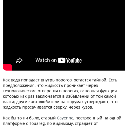
Как вода попадает внутрь порогов, остается тайной. Есть
предположения, что жидкость проникает через
технологические отверстия в порогах, основная функция
которых как раз заключается в избавлении от той самой
влаги; другие автолюбители на форумах утверждают, что
жидкость просачивается сверху, через кузов.
Как бы то ни было, старый
Cayenne
, построенный на одной
платформе с Touareg, по-видимому, страдает от