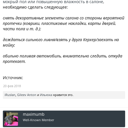
мокрый пол или повышенную влажность в салоне
,
необходимо сделать следующее:
снять декоративные элементы салона со стороны вероятной
протечки (коврики, пластиковые накладки, карты дверей,
части пола и т. д.);
дождаться сильного ливня/взять у друга Керхер/заехать на
мойку;
обильно поливая автомобиль, внимательно следить, откуда
протекает.
Источник:
20 фев 2018
iRuslan
,
Gileev Anton
и
Ильюха
нравится это.
maximumb
Well-Known Member