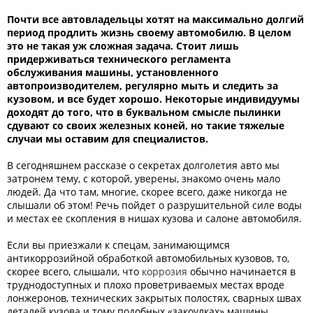
Почти все автовладельцы хотят на максимально долгий
период продлить жизнь своему автомобилю. В целом
это не такая уж сложная задача. Стоит лишь
придерживаться технического регламента
обслуживания машины, установленного
автопроизводителем, регулярно мыть и следить за
кузовом, и все будет хорошо. Некоторые индивидуумы
доходят до того, что в буквальном смысле пылинки
сдувают со своих железных коней, но такие тяжелые
случаи мы оставим для специалистов.
В сегодняшнем рассказе о секретах долголетия авто мы
затронем тему, с которой, уверены, знакомо очень мало
людей. Да что там, многие, скорее всего, даже никогда не
слышали об этом! Речь пойдет о разрушительной силе воды
и местах ее скопления в нишах кузова и салоне автомобиля.
Если вы приезжали к спецам, занимающимся
антикоррозийной обработкой автомобильных кузовов, то,
скорее всего, слышали, что
коррозия
обычно начинается в
труднодоступных и плохо проветриваемых местах вроде
лонжеронов, технических закрытых полостях, сварных швах
деталей кузова и тому подобных «закоулках» машины.