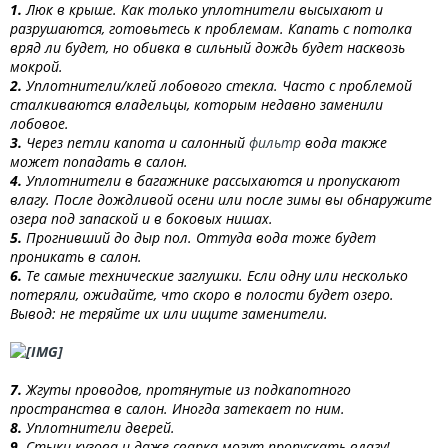
1.
Люк в крыше. Как только уплотнители высыхают и
разрушаются, готовьтесь к проблемам. Капать с потолка
вряд ли будет, но обивка в сильный дождь будет насквозь
мокрой.
2.
Уплотнители/клей лобового стекла. Часто с проблемой
сталкиваются владельцы, которым недавно заменили
лобовое.
3.
Через петли капота и салонный
фильтр
вода также
может попадать в салон.
4.
Уплотнители в багажнике рассыхаются и пропускают
влагу. После дождливой осени или после зимы вы обнаружите
озера под запаской и в боковых нишах.
5.
Прогнивший до дыр пол. Оттуда вода тоже будет
проникать в салон.
6.
Те самые технические заглушки. Если одну или несколько
потеряли, ожидайте, что скоро в полости будет озеро.
Вывод: не теряйте их или ищите заменители.
7.
Жгуты проводов, протянутые из подкапотного
пространства в салон. Иногда затекает по ним.
8.
Уплотнители дверей.
9.
Стыки кузова и даже сварка могут пропускать влагу!