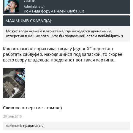
Glade
Administrator
Команда форума
Член Клуба JCR
MAXIMUMB СКАЗАЛ(А):
↑
Может тогда укажем в этой теме, где находятся дренажные
oтверстия в наших авто... что бы проволчкой летом покЫвЫрять ;)
Как показывает практика, когда у Jaguar XF перестает
работать сабвуфер, находящийся под запаской, то скорее
всего взору владельца предстанет вот такая картина...
Сливное отверстие - там же)
20 фев 2018
maximumb
нравится это.