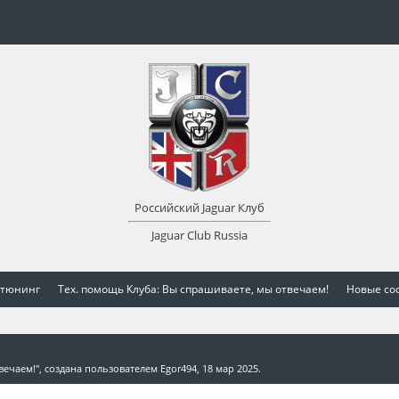
Российский Jaguar Клуб
Jaguar Club Russia
 тюнинг
Тех. помощь Клуба: Вы спрашиваете, мы отвечаем!
Новые со
вечаем!
", создана пользователем
Egor494
,
18 мар 2025
.