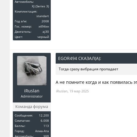
Автомобиль:
XJ (Series 3)
Комплектация:
standart
Год a/м:
2008
Гос. номер:
x494кн
Двигатель:
aj30
Цвет:
черный
EGOR494 СКАЗАЛ(А):
↑
Тогда сразу вибрация пропадает
А не помните когда и как появилась э
iRuslan
iRuslan
,
19 мар 2025
Administrator
Команда форума
Сообщения:
12.200
Симпатии:
6.008
Баллы:
113
Город:
Алма-Ата
Автомобиль:
XK8