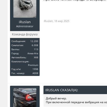
iRuslan
,
18 мар 2025
iRuslan
Administrator
Команда форума
Сообщения:
12.200
Симпатии:
6.008
Баллы:
113
Город:
Алма-Ата
Автомобиль:
XK8
Комплектация:
Premium
Год a/м:
1998
Гос. номер:
A008
IRUSLAN СКАЗАЛ(А):
↑
Добрый вечер.
При включенной передаче вибрация на хо