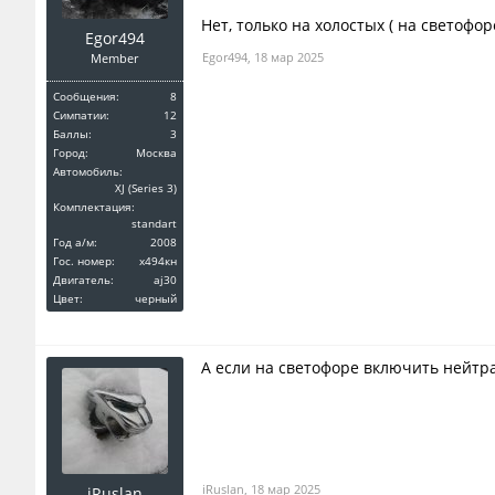
Нет, только на холостых ( на светофор
Egor494
Egor494
,
18 мар 2025
Member
Сообщения:
8
Симпатии:
12
Баллы:
3
Город:
Москва
Автомобиль:
XJ (Series 3)
Комплектация:
standart
Год a/м:
2008
Гос. номер:
x494кн
Двигатель:
aj30
Цвет:
черный
А если на светофоре включить нейтр
iRuslan
,
18 мар 2025
iRuslan