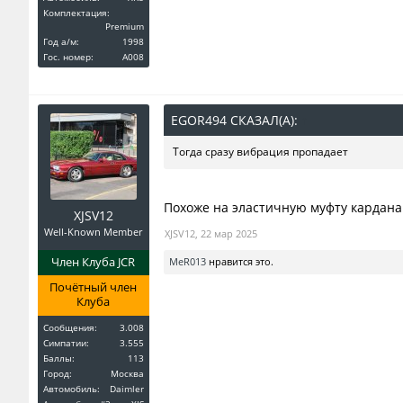
Комплектация:
Premium
Год a/м:
1998
Гос. номер:
A008
EGOR494 СКАЗАЛ(А):
↑
Тогда сразу вибрация пропадает
Похоже на эластичную муфту кардана 
XJSV12
Well-Known Member
XJSV12
,
22 мар 2025
Член Клуба JCR
MeR013
нравится это.
Почётный член
Клуба
Сообщения:
3.008
Симпатии:
3.555
Баллы:
113
Город:
Москва
Автомобиль:
Daimler