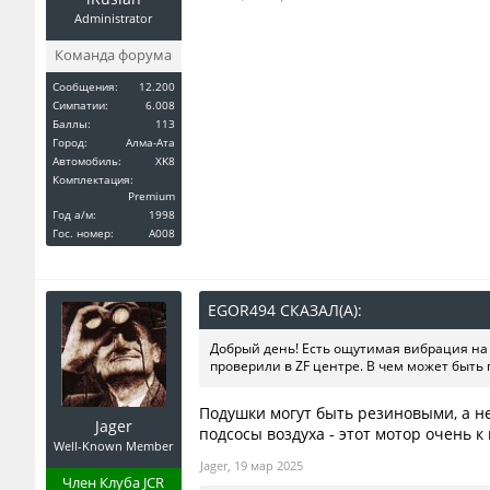
Administrator
Команда форума
Сообщения:
12.200
Симпатии:
6.008
Баллы:
113
Город:
Алма-Ата
Автомобиль:
XK8
Комплектация:
Premium
Год a/м:
1998
Гос. номер:
A008
EGOR494 СКАЗАЛ(А):
↑
Добрый день! Есть ощутимая вибрация на
проверили в ZF центре. В чем может быть 
Подушки могут быть резиновыми, а не
Jager
подсосы воздуха - этот мотор очень к
Well-Known Member
Jager
,
19 мар 2025
Член Клуба JCR