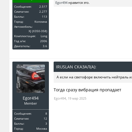
Egor494
нравится это.
Сообщения:
2.517
Симпатии:
2.277
Баллы:
113
Город:
Коломна
Автомобиль:
XJ (X350-358)
Комплектация:
Long
Год a/м:
2006
Двигатель:
3.6
IRUSLAN СКАЗАЛ(А):
↑
А если на светофоре включить нейтраль и
Тогда сразу вибрация пропадает
Egor494
Egor494
,
19 мар 2025
Member
Сообщения:
8
Симпатии:
12
Баллы:
3
Город:
Москва