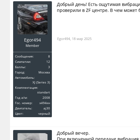
Добрый день! Есть ощутимая вибраци
проверили в ZF центре. В чем может 
Egor494
,
18 мар 2025
Egor494
Member
Сообщения:
8
Симпатии:
12
Баллы:
3
Город:
Москва
Автомобиль:
XJ (Series 3)
Комплектация:
standart
Год a/м:
2008
Гос. номер:
x494кн
Двигатель:
aj30
Цвет:
черный
Добрый вечер.
При включенной передаче вибрация 