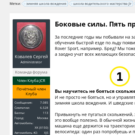
Метки:
зимняя школа вождения
школа водительского мастерства jlr
Боковые силы. Пять п
За последние годы мы побывали на з
обучения быстрой езде по льду появил
Rover Sport, например. Бред? Мы тож
а заодно учат всех желающих безопас
Ковалев Сергей
Administrator
Команда форума
Член Клуба JCR
Почётный член
Вы научитесь не бояться скольж
Клуба
И не просто не бояться, но и управл
зимняя школа вождения. И шведские 
Сообщения:
7.085
Симпатии:
6.528
Баллы:
113
Привыкнуть не пугаться скольжений, 
Город:
Москва
это вообще полезно. В обычной жизни
Автомобиль:
машина еще держится на траектории, и
XK (X150)
велосипеда: один раз попробуешь и п
Автомобиль #2:
XJS