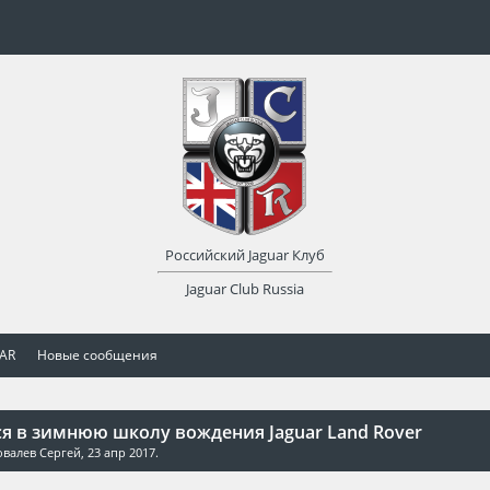
Российский Jaguar Клуб
Jaguar Club Russia
UAR
Новые сообщения
я в зимнюю школу вождения Jaguar Land Rover
овалев Сергей
,
23 апр 2017
.