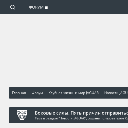
ФОРУМ
Главная
Форум
Клубная жизнь и мир JAGUAR
Новости JAG
Боковые силы. Пять причин отправитьс
Тема в разделе "
Новости JAGUAR
", создана пользователем
К