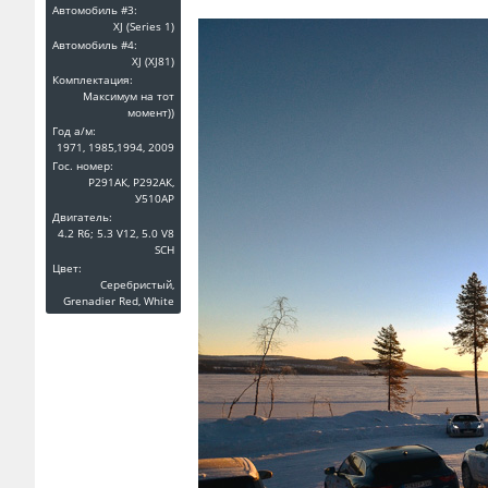
Автомобиль #3:
XJ (Series 1)
Автомобиль #4:
XJ (XJ81)
Комплектация:
Максимум на тот
момент))
Год a/м:
1971, 1985,1994, 2009
Гос. номер:
Р291АК, Р292АК,
У510АР
Двигатель:
4.2 R6; 5.3 V12, 5.0 V8
SCH
Цвет:
Серебристый,
Grenadier Red, White