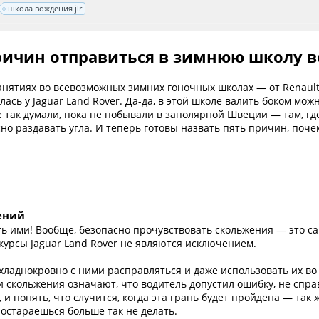
школа вождения jlr
ричин отправиться в зимнюю школу во
анятиях во всевозможных зимних гоночных школах — от Renault
ась у Jaguar Land Rover. Да-да, в этой школе валить боком можн
е так думали, пока не побывали в заполярной Швеции — там, г
но раздавать угла. И теперь готовы назвать пять причин, поче
ений
ять ими! Вообще, безопасно прочувствовать скольжения — это 
курсы Jaguar Land Rover не являются исключением.
хладнокровно с ними расправляться и даже использовать их во 
 скольжения означают, что водитель допустил ошибку, не справ
 понять, что случится, когда эта грань будет пройдена — так ж
остараешься больше так не делать.