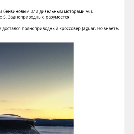
ыми бензиновым или дизельным моторами V6),
e S. Заднеприводных, разумеется!
м достался полноприводный кроссовер Jaguar. Но знаете,