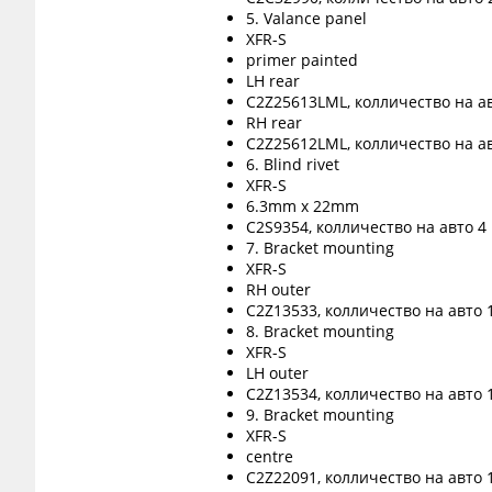
5. Valance panel
XFR-S
primer painted
LH rear
C2Z25613LML, колличество на ав
RH rear
C2Z25612LML, колличество на ав
6. Blind rivet
XFR-S
6.3mm x 22mm
C2S9354, колличество на авто 4
7. Bracket mounting
XFR-S
RH outer
C2Z13533, колличество на авто 
8. Bracket mounting
XFR-S
LH outer
C2Z13534, колличество на авто 
9. Bracket mounting
XFR-S
centre
C2Z22091, колличество на авто 