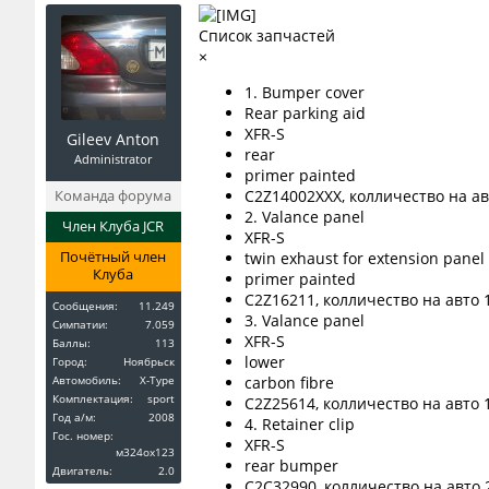
Список запчастей
×
1. Bumper cover
Rear parking aid
XFR-S
Gileev Anton
rear
Administrator
primer painted
Команда форума
C2Z14002XXX, колличество на ав
2. Valance panel
Член Клуба JCR
XFR-S
Почётный член
twin exhaust for extension panel
Клуба
primer painted
C2Z16211, колличество на авто 
Сообщения:
11.249
3. Valance panel
Симпатии:
7.059
XFR-S
Баллы:
113
lower
Город:
Ноябрьск
Автомобиль:
X-Type
carbon fibre
Комплектация:
sport
C2Z25614, колличество на авто 
Год a/м:
2008
4. Retainer clip
Гос. номер:
XFR-S
м324ох123
rear bumper
Двигатель:
2.0
C2C32990, колличество на авто 