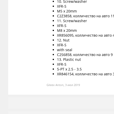
10. Screw/washer
XFR-S
M5 x 20mm
C2Z3858, колличество на авто 1
11. Screw/washer
XFR-S
M8 x 20mm
XR856095, колличество на авто 
12. Nut
XFR-S
with seal
C2S6858, колличество на авто 9
13. Plastic nut
XFR-S
5-PT x 2.5 - 3.5
XR846154, колличество на авто 
Gileev Anton
,
3 июл 2019