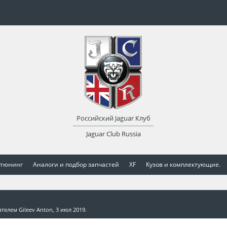
Российский Jaguar Клуб
Jaguar Club Russia
 тюнинг
Аналоги и подбор запчастей
XF
Кузов и комплектующие.
вателем
Gileev Anton
,
3 июл 2019
.