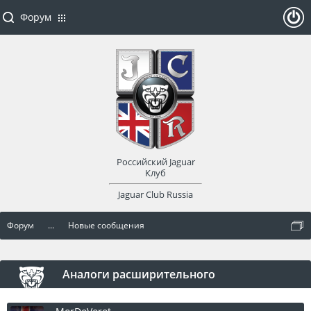
Форум
ойти
или
заре
Российский Jaguar
гист
Клуб
Jaguar Club Russia
рир
Форум
...
Новые сообщения
оват
ься
Аналоги расширительного