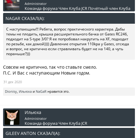
Administrator
Команда форума
Член Клуба JCR
Почётный член Клуба
NAGAR СКАЗАЛ(А):
↑
С наступающим!!! Ребята, вопрос практического характера. Дабы
темы не плодить, крышка расширительного бачка от Gates RC246,
подходит на S-type 3/0? Я ее попробовал накрутить на XF, подходит
по резьбе, как домой)))) Давление открытия 110kpa у Gates, отсюда
и вопрос, не критично если стравливать будет не на 140, а чуть
пораньше?)))
Совсем не критично, так что ставьте смело.
П.С. И Вас с наступающим Новым годом.
31 дек 2020
Dionisy
,
Ильюха
и
NaGaR
нравится это.
Ильюха
Administrator
Команда форума
Член Клуба JCR
GILEEV ANTON СКАЗАЛ(А):
↑