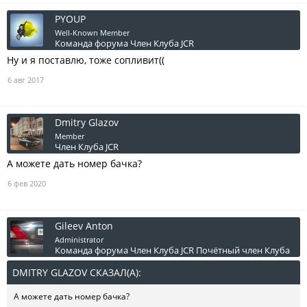
PYOUP
Well-Known Member
Команда форума
Член Клуба JCR
Ну и я поставлю, тоже сопливит((
6 авг 2017
Dmitry Glazov
Member
Член Клуба JCR
А можете дать номер бачка?
6 фев 2020
Gileev Anton
Administrator
Команда форума
Член Клуба JCR
Почётный член Клуба
DMITRY GLAZOV СКАЗАЛ(А):
↑
А можете дать номер бачка?