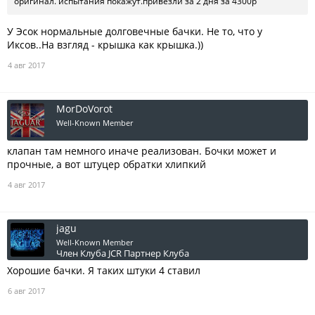
оригинал. испытания покажут.привезли за 2 дня за 4300р
У Эсок нормальные долговечные бачки. Не то, что у
Иксов..На взгляд - крышка как крышка.))
4 авг 2017
MorDoVorot
Well-Known Member
клапан там немного иначе реализован. Бочки может и
прочные, а вот штуцер обратки хлипкий
4 авг 2017
jagu
Well-Known Member
Член Клуба JCR
Партнер Клуба
Хорошие бачки. Я таких штуки 4 ставил
6 авг 2017