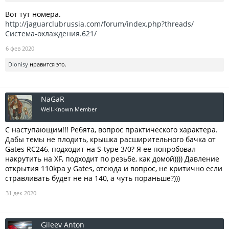
Вот тут номера.
http://jaguarclubrussia.com/forum/index.php?threads/
Система-охлаждения.621/
6 фев 2020
Dionisy
нравится это.
NaGaR
Well-Known Member
С наступающим!!! Ребята, вопрос практического характера.
Дабы темы не плодить, крышка расширительного бачка от
Gates RC246, подходит на S-type 3/0? Я ее попробовал
накрутить на XF, подходит по резьбе, как домой)))) Давление
открытия 110kpa у Gates, отсюда и вопрос, не критично если
стравливать будет не на 140, а чуть пораньше?)))
31 дек 2020
Gileev Anton