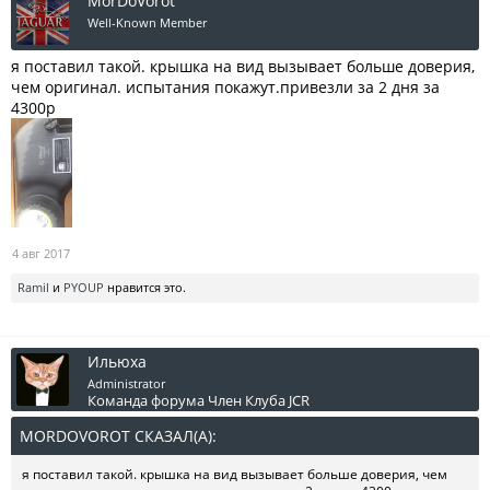
MorDoVorot
Well-Known Member
я поставил такой. крышка на вид вызывает больше доверия,
чем оригинал. испытания покажут.привезли за 2 дня за
4300р
4 авг 2017
Ramil
и
PYOUP
нравится это.
Ильюха
Administrator
Команда форума
Член Клуба JCR
MORDOVOROT СКАЗАЛ(А):
↑
я поставил такой. крышка на вид вызывает больше доверия, чем