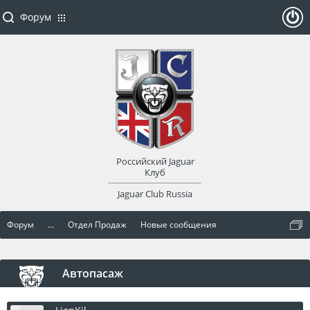
Форум
ойти
или
заре
Российский Jaguar
гист
Клуб
Jaguar Club Russia
рир
Форум
...
Отдел Продаж
Новые сообщения
оват
ься
Автопасаж