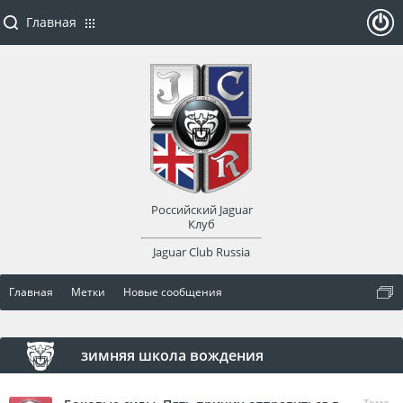
Главная
ойти
или
заре
Российский Jaguar
гист
Клуб
Jaguar Club Russia
рир
Главная
Метки
Новые сообщения
оват
ься
зимняя школа вождения
Тема