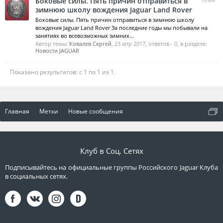
Боковые силы. Пять причин отправиться в
зимнюю школу вождения Jaguar Land Rover
Боковые силы. Пять причин отправиться в зимнюю школу
вождения Jaguar Land Rover За последние годы мы побывали на
занятиях во всевозможных зимних...
Автор темы:
Ковалев Сергей
,
23 апр 2017
, ответов - 0, в разделе:
Новости JAGUAR
Показано результатов: с 1 по 1 из 1.
Главная
Метки
Новые сообщения
Клуб в Соц. Сетях
Подписывайтесь на официальные группы Российского Jaguar Клуба
в социальных сетях.