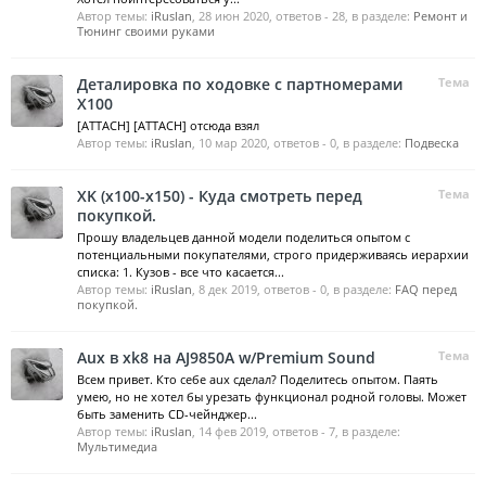
Автор темы:
iRuslan
,
28 июн 2020
, ответов - 28, в разделе:
Ремонт и
Тюнинг своими руками
Деталировка по ходовке с партномерами
Тема
X100
[ATTACH] [ATTACH] отсюда взял
Автор темы:
iRuslan
,
10 мар 2020
, ответов - 0, в разделе:
Подвеска
XK (x100-x150) - Куда смотреть перед
Тема
покупкой.
Прошу владельцев данной модели поделиться опытом с
потенциальными покупателями, строго придерживаясь иерархии
списка: 1. Кузов - все что касается...
Автор темы:
iRuslan
,
8 дек 2019
, ответов - 0, в разделе:
FAQ перед
покупкой.
Aux в xk8 на AJ9850A w/Premium Sound
Тема
Всем привет. Кто себе aux сделал? Поделитесь опытом. Паять
умею, но не хотел бы урезать функционал родной головы. Может
быть заменить CD-чейнджер...
Автор темы:
iRuslan
,
14 фев 2019
, ответов - 7, в разделе:
Мультимедиа