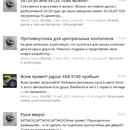
5х120,65 или 5х120 тоже можно?
Собственно в заголовке и вопрос: Можно ли ставить диски с
разболтовкой 5х120 туда где наши заводские имеют 5х120,65? 0,65
мм разницы по диаметру...
Автор темы:
iRuslan
,
4 дек 2022
, ответов - 15, в разделе:
Колеса,
диски и прочее (вопросы / обсуждения)
Противоугонка для центральных колпачков.
Тема
На днях мелькало в разговоре, что колпачки для наших колёсных
дисков адски дорогие. Немного подумал и представляю свою
новую разработку:...
Автор темы:
iRuslan
,
3 июн 2021
, ответов - 20, в разделе:
Запчасти
и аксессуары
Всем привет! Jaguar XK8 X100 прибыл!
Тема
Всем привет, встречайте! Любимое винтажное купе в цвете Silver.
У этого автомобиля есть душа. Влюбился в него с первого взгляда
— он прекрасен....
Автор темы:
rm.838
,
14 май 2021
, ответов - 8, в разделе:
Встречаем
новых участников Клуба!
Руки вверх!
Тема
[ATTACH] [ATTACH] [ATTACH] Всем привет. Периодически
размышляю - а не сделать ли подобные кронштейны для дверей?
Хотел поинтересоваться у...