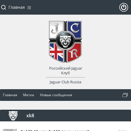
Главная
ойти
или
заре
Российский Jaguar
гист
Клуб
Jaguar Club Russia
рир
Главная
Метки
Новые сообщения
оват
ься
xk8
Тема