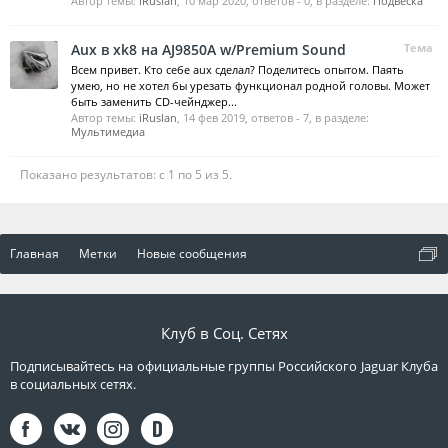
Автор темы:
iRuslan
,
10 мар 2020
, ответов - 0, в разделе:
Подвеска
Aux в xk8 на AJ9850A w/Premium Sound
Тема
Всем привет. Кто себе aux сделал? Поделитесь опытом. Паять
умею, но не хотел бы урезать функционал родной головы. Может
быть заменить CD-чейнджер...
Автор темы:
iRuslan
,
14 фев 2019
, ответов - 7, в разделе:
Мультимедиа
Показано результатов: с 1 по 5 из 5.
Главная
Метки
Новые сообщения
Клуб в Соц. Сетях
Подписывайтесь на официальные группы Российского Jaguar Клуба
в социальных сетях.