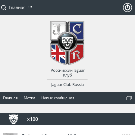
Главная
ойти
или
заре
Российский Jaguar
гист
Клуб
Jaguar Club Russia
рир
Главная
Метки
Новые сообщения
оват
ься
x100
Тема