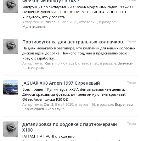
Фейковый блютуз в xk8 ?
Инструкция по эксплуатации XK8/XKR модельных годов 1996-2005:
Основные функции: СОПРЯЖЕНИЕ УСТРОЙСТВА BLUETOOTH
Убедитесь, что у вас есть...
Автор темы:
iRuslan
,
13 апр 2025
, ответов - 5, в разделе:
Мультимедиа
Противоугонка для центральных колпачков.
Тема
На днях мелькало в разговоре, что колпачки для наших колёсных
дисков адски дорогие. Немного подумал и представляю свою
новую разработку:...
Автор темы:
iRuslan
,
3 июн 2021
, ответов - 20, в разделе:
Запчасти
и аксессуары
JAGUAR XK8 Arden 1997 Сиреневый
Тема
Всем привет :) Купил Jaguar XK8 Arden за адекватные деньги.
Делюсь красивыми фотами, для меня он ну очень красивый.
Обвес Arden, диски R20 OZ...
Автор темы:
Den.S
,
8 май 2020
, ответов - 16, в разделе:
Встречаем
новых участников Клуба!
Деталировка по ходовке с партномерами
Тема
X100
[ATTACH] [ATTACH] отсюда взял