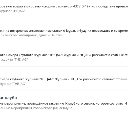
орое уже вошло в мировую историю с ярлыком «COVID-19», но последствие происх
урнал "THE JAG"
лки на интересные англоязычные статьи о Jaguar, я буду их переводить и со време
ританского автопрома: Jaguar и Daimler
ого номера клубного журнала "THE JAG"! Журнал «THE JAG» расскажет о славных ст
 журнал "THE JAG"
мера клубного журнала "THE JAG"! Журнал «THE JAG» расскажет о славных страница
журнал "THE JAG"
ar клуба
 на мероприятие, посвящённое закрытию IX клубного сезона, которое состоится 4 
льные мероприятия Российского Jaguar Клуба