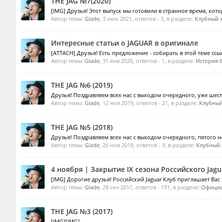
THE JAG №7(2020)
[IMG] Друзья! Этот выпуск мы готовили в странное время, кот
Автор темы:
Glade
,
3 июн 2021
, ответов - 3, в разделе:
Клубный ж
Интересные статьи о JAGUAR в оригинале
[ATTACH] Друзья! Есть предложение - собирать в этой теме ссы
Автор темы:
Glade
,
31 янв 2020
, ответов - 1, в разделе:
История б
THE JAG №6 (2019)
Друзья! Поздравляем всех нас с выходом очередного, уже шест
Автор темы:
Glade
,
12 ноя 2019
, ответов - 21, в разделе:
Клубный
THE JAG №5 (2018)
Друзья! Поздравляем всех нас с выходом очередного, пятого но
Автор темы:
Glade
,
26 ноя 2018
, ответов - 9, в разделе:
Клубный 
4 ноября | Закрытие IX сезона Российского Jagu
[IMG] Дорогие друзья! Российский Jaguar Клуб приглашает Вас
Автор темы:
Glade
,
28 сен 2017
, ответов - 191, в разделе:
Официа
THE JAG №3 (2017)
[IMG][IMG]