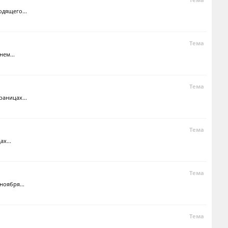
одящего...
Тема
нем...
Тема
раницах...
Тема
х...
Тема
ноября...
Тема