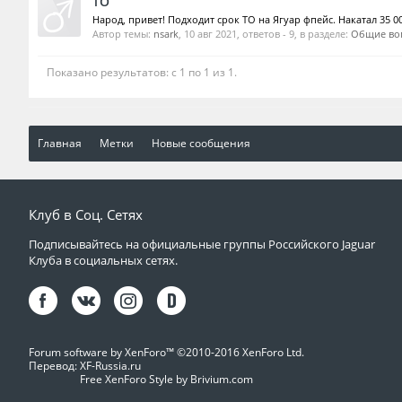
ТО
Народ, привет! Подходит срок ТО на Ягуар фпейс. Накатал 35 00
Автор темы:
nsark
,
10 авг 2021
, ответов - 9, в разделе:
Общие во
Показано результатов: с 1 по 1 из 1.
Главная
Метки
Новые сообщения
Клуб в Соц. Сетях
Подписывайтесь на официальные группы Российского Jaguar
Клуба в социальных сетях.
Forum software by XenForo™
©2010-2016 XenForo Ltd.
Перевод:
XF-Russia.ru
Free XenForo Style by Brivium.com