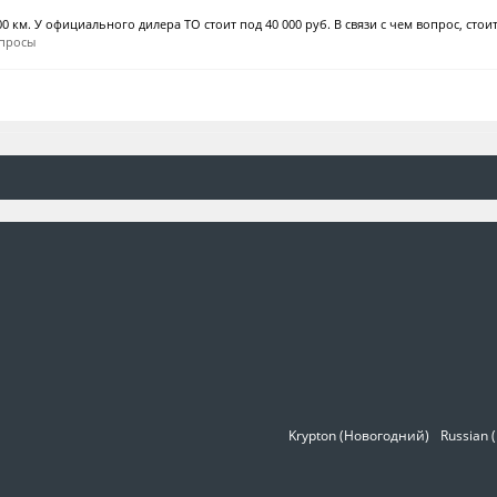
0 км. У официального дилера ТО стоит под 40 000 руб. В связи с чем вопрос, стоит 
просы
Krypton (Новогодний)
Russian 