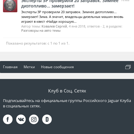
Эксперты ЗР проверили 20 заправок. Зимнее
дизтопливо... замерзает!
Эксперты ЗР проверили 20 заправок. Зимнее дизтопливо...
замерзает! Зима. А значит, владельцы дизельных машин вновь
играют в квест «Найди хорошую...
Автор темы:
Ковалев Сергей
,
4 янв 2018
, ответов - 2, в разделе:
Разговоры на авто темы
Показано результатов: с 1 по 1 из 1.
Главная
Метки
Новые сообщения
Клуб в Соц. Сетях
Подписывайтесь на официальные группы Российского Jaguar Клуба
в социальных сетях.