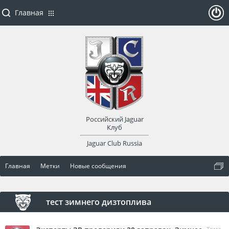
Главная
ойти
или
заре
Российский Jaguar
гист
Клуб
Jaguar Club Russia
рир
Главная
Метки
Новые сообщения
оват
ься
тест зимнего дизтоплива
Тема