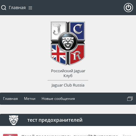
Главная
ойти
или
заре
Российский Jaguar
гист
Клуб
Jaguar Club Russia
рир
Главная
Метки
Новые сообщения
оват
ься
тест предохранителей
Тема