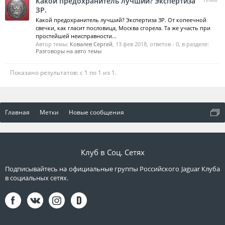
Какой предохранитель лучший? Экспертиза
ЗР.
Какой предохранитель лучший? Экспертиза ЗР. От копеечной
свечки, как гласит пословица, Москва сгорела. Та же участь при
простейшей неисправности...
Автор темы:
Ковалев Сергей
,
13 фев 2018
, ответов - 0, в разделе:
Разговоры на авто темы
Показано результатов: с 1 по 1 из 1.
Главная
Метки
Новые сообщения
Клуб в Соц. Сетях
Подписывайтесь на официальные группы Российского Jaguar Клуба
в социальных сетях.